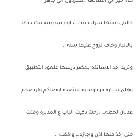
هااا خير اني استاذها ..شتردون اني جاهز
كالتلي عمتها سراب بدت تداوم بمدرسه بيت جدها
بالانبار وخاف تروح عليها سنه ..
وتريد احد الاساتذه يحضر درسها علمود التطبيق
وهاي سياره موجوده ومستعده اوصلكم وارجعكم
عدنان لحظه… .رحت دكيت الباب ع المديره وفتت
حتى اخذ منها اذن واجازه… وافقت ..