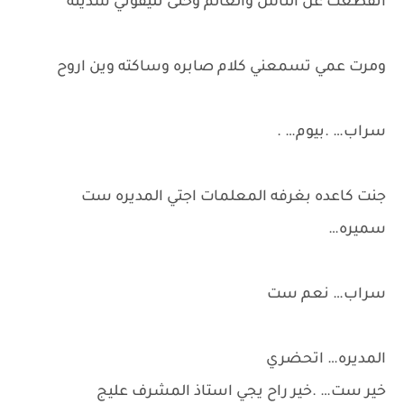
انقطعت عن الناس والعالم وحتى تليفوني سديته
ومرت عمي تسمعني كلام صابره وساكته وين اروح
سراب… .بيوم… .
جنت كاعده بغرفه المعلمات اجتي المديره ست
سميره…
سراب… نعم ست
المديره… اتحضري
خير ست… .خير راح يجي استاذ المشرف عليج