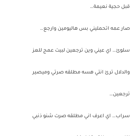
قبل حجية نعيمة…
صار عمه اتحمليني بس هاليومين وارجع…
سلوئ… اي عيني وين ترجعين لبيت عمج للعز
والدلال ترئ انتي هسه مطلقه صرتي وميصير
ترجعين…
سراب… اي اعرف اني مطلقه صرت شنو ذنبي