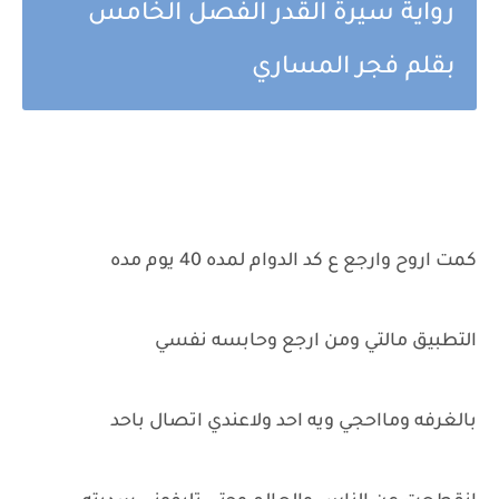
رواية سيرة القدر الفصل الخامس
بقلم فجر المساري
كمت اروح وارجع ع كد الدوام لمده 40 يوم مده
التطبيق مالتي ومن ارجع وحابسه نفسي
بالغرفه ومااحجي ويه احد ولاعندي اتصال باحد