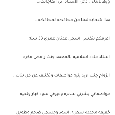
وبهالاثناء… دخل الاستاذ اني اتفاجائت،..
هذا شجابه لهنا من محافطه لمحافظه…
اعرفكم بنفسي اسمي عدنان عمري 33 سنه
استاذ ماده اسلاميه بالمعهد جنت رافض فكره
الزواج جنت اريد بنيه مواصفات وتختلف عن كل بنات…
مواصفاتي بشرتي سمره وعيوني سود كبار ولحيه
خفيفه محدده سعري اسود وجسمي ضخم وطويل