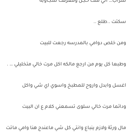
سراب… اني متت خجل ومعرفت شجاوبه
سكتت ..طلع ..
ومن خلص دوامي بالمدرسه رجعت للبيت
وطبعا كل يوم من ارجع مالكه اكل مرت خالي متخليلي … .
اغسل وابدل واروح للمطبخ واسوي اي شي واكل
ودائما مرت خالي سلوى تسمعني كلام ع ان البيت
مال ورثة ولازم ينباع وانتي كل شي ماعندج هنا وامي ماتت