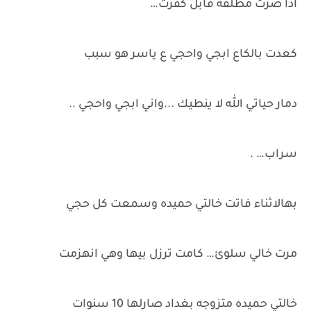
اذا صرت مطلقه قابل كفرت…
كعدت بالكاع ابجي واحجي ع ياسر هو سبب
دمار حياتي الله لا ينطيك ...واني ابجي واحجي ..
سراب… .
بهالاثناء فاتت خالتي حميده وسمعت كل حجي
مرت خالي سلوئ… كامت ترزل بيها وهي انهزمت
خالتي حميده متزوجه بغداد صارلها 10 سنوات