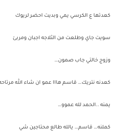
كعدتها ع الكرسي يمي وبديت احضر لريوك
سويت جاي وطلعت من الثلاجه اجبان ومربئ
وزوج خالتي جاب صمون…
كعدنه نتريك… قاسم هااا عمو ان شاء الله مرتاحه
يمنه ..الحمد لله عموو…
كملنه… قاسم… يالله طالع محتاجين شي