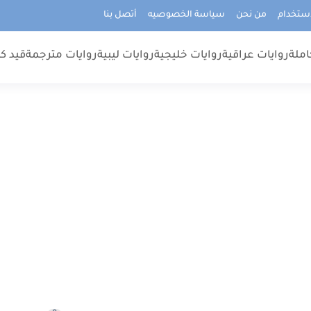
استخدام
من نحن
سياسة الخصوصيه
أتصل بنا
املة
روايات عراقية
روايات خليجية
روايات ليبية
روايات مترجمة
قيد كت