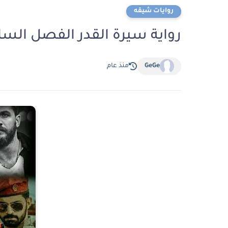
روايات شيقه
رواية سيرة القدر الفصل السادس 6 بقلم فجر 
GeGe
منذ عام