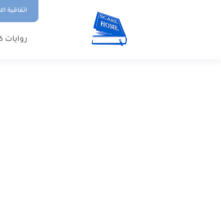
اتفاقية ال
روايات ك