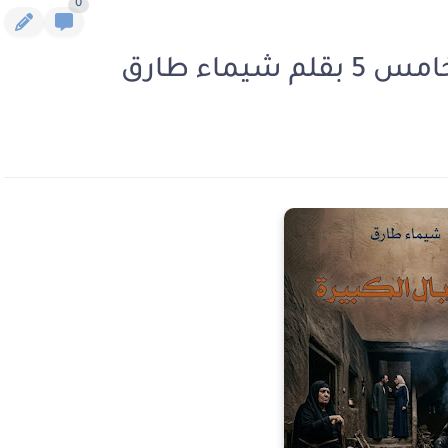
0
يماء طارق