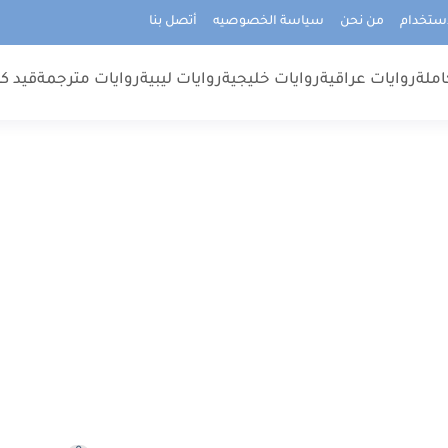
استخدام
من نحن
سياسة الخصوصيه
أتصل بنا
املة
روايات عراقية
روايات خليجية
روايات ليبية
روايات مترجمة
قيد كت