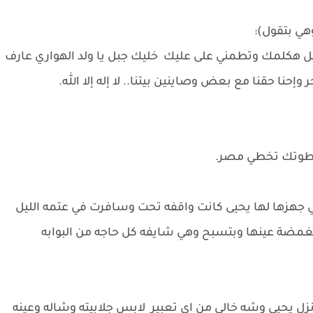
ي بتقول):
يل هكلمك وتطمني على عليك خليك جبل يا ولد الهواري عارف
وإحنا حقنا مع بعض وصاينين بيتنا.. لا إله إلا الله.
 خطوتك تخطي مصر.
 جهزها لها يحيى كانت واقفه تحت وسافرت في عتمه الليل
 مغمضة عينها وبتسبح وهي شايفه كل حاجه من البوابه
يى وشه خالي من اي تعبير لابس جلابيته وشاله وعينه