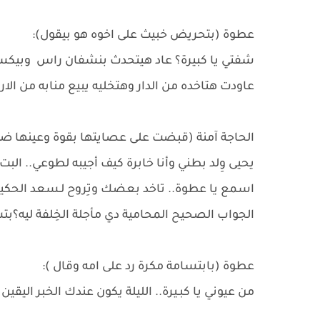
عطوة (بتحريض خبيث على اخوه هو بيقول):
شفتي يا كبيرة؟ عاد هيتحدث بنشفان راس وبيكسر 
عاودت هتاخده من الدار وهتخليه يبيع منابه من الا
الحاجة آمنة (قبضت على عصايتها بقوة وعينها ضي
يحيى وِلد بطني وأنا خابرة كيف أجيبه لطوعي.. 
اسمع يا عطوة.. تاخد بعضك وتِروح لـسعد الحكيم ا
الجواب الصحيح المحامية دي مأجلة الخِلفة ليه؟ب
عطوة (بابتسامة مكرة رد على امه وقال ):
من عيوني يا كبـيرة.. الليلة يكون عندك الخبر ال