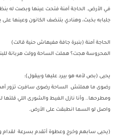
في الأرض. الحاجة آمنة فتحت عينها وبصت له بن
جلبابه بخبث، وهنادي بتنضف الكانون وعينها على ي
الحاجة آمنة (بنبرة جافة مفيهاش حنية قالت)
المحروسة هجت؟ هملت الساحة وولت هربانة للبندر 
يحيى (بص لأمه هو بيرد عليها وبيقول):
رضوى ما هملتش الساحة رضوى سافرت تزور أمها 
ومطرحها.. وأنا نازل الغيط والشورى اللي قلتها
واصل لو السما انطبقت على الأرض.
(يحيى سابهم وخرج وعطوة أتقدم بسرعة لقدام و