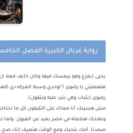
رواية غربال الكبيرة الفصل الخا
يحيى (بفزع وهو بيمسك فيها وكان خايف فعلا ان 
هتهمليني يا رضوى ؟ لوحدي وسط العركه دي كلها
رضوى (بثبات وهي بترد عليه وبتقول):
مش هسيبك أنا معاك على التليفون كل ما تحتاجني
وعلاجك هنكمله في مصر بعيد عن العيون. ولما ت
صمدنا. أمك بتحبك ومع الوقت هتعرف إنك صح. خل