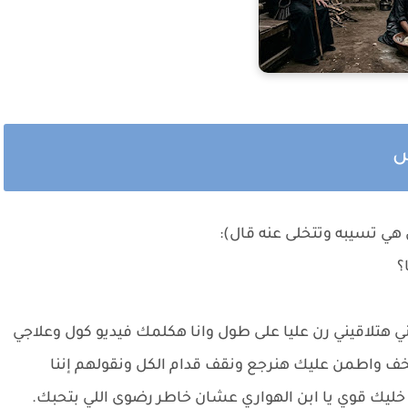
مس
هي تسيبه وتتخلى عنه قال):
؟
 هتلاقيني رن عليا على طول وانا هكلمك فيديو كول وعلاجي
خف واطمن عليك هنرجع ونقف قدام الكل ونقولهم إننا
يك قوي يا ابن الهواري عشان خاطر رضوى اللي بتحبك.