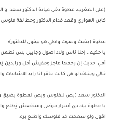
(على المغرب، عطوة دخل عيادة الدكتور سعد و الد
كابن الهواري وقعد قدام الدكتور وحط لفة فلوس ت
عطوة (بخبث وصوت واطي هو بيقول للدكتور):
يا حكيم.. إحنا ناس ولاد اصول وجايين بس نطمن 
أمي حديت إن رحمها عاجز ومفيش أمل ورايدين نِع
خالي ويخلف لو هي كانت عاقر انا رايد الاشاعات و
الدكتور سعد (بص للفلوس وبص لعطوة بضيق و هو
يا عطوة بيه، دي أسرار مرضى ومينفعش تِطلع و
اقول ولو سمحت خد فلوسك واطلع بره.