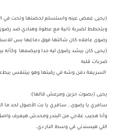
(يحيى غمض عينه واستسلم لحضنها وتحت في البي
وبتخطط لضربة تانية مع عطوة وهنادي ضد رضوى البن
رضوى عاملاه كان شالتها فوق دماغها بس للاسف 
(يحيى كان بيشد رضوى ليه جدا وبيضمها وكأنه بيست
ضربات قلبه
السريعة دفن وشه في رقبتها وهو بيتنفس ببطء
يحيى (بصوت حزين ومرعش قالها):
سافري يا رضوى.. سافري يا بت الأصول لحد ما 
وأنا هجيب علاجي من البندر ومحدش هيعرف واصل ب
اللي هيسندني في وسط النار دي.