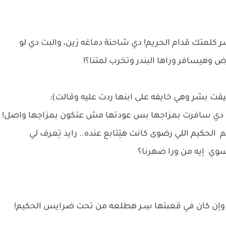
كلمتك قدام الحريم! دي شاحنة دماغه زين، والبت دي لو
رض وهيسافر وراها البندر وتخرب لمتنا؟!
قت بشر وهي خايفه على ابنها ردت عليه وقالت):
البت دي سافرت بمزاجها بس عودتها مش عتكون بمزاجها واصل!
لحكيم اللي رضوى كانت هتِتابع عنده.. رايد تِعرف لي
تسوي إيه من ورا ضهرنا؟
يقين وإن كان في قعبتها سِـر هطلعه من تحت ضرايس الحكيم!