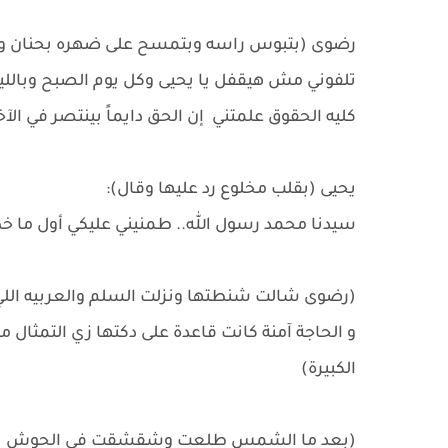
رضوى (بتبوس راسه وبتمسح على ضهره بحنان وه
تلفوني مش هيقفل يا يحيى وكل يوم الصبح وبالل
كليه الحقوق علمتني إن الحق دايماً بينتصر في الآخر 
يحيى (بقلب مخلوع رد عليها وقال):
سيدنا محمد رسول الله.. طمنيني عليكي أول ما
(رضوى شالت شنطتها ونزلت السلم والعربيه اللي
و الحاجة آمنة كانت قاعدة على دكتها زي التمثال
الكبيرة)
(بعد ما الشمس طلعت وشقشقت في الحوش نزل يح