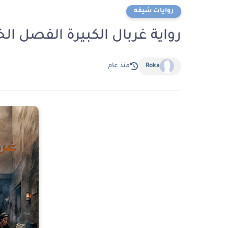
روايات شيقه
رواية غربال الكبيرة الفصل الخامس 5 بقلم ش
Roka
منذ عام