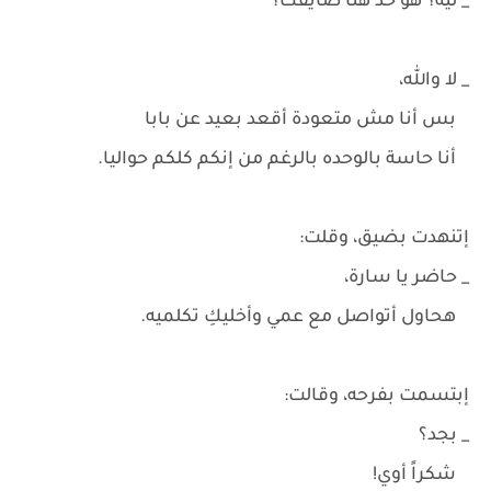
_ ليه؟ هو حد هنا ضايقك؟
_ لا والله،
بس أنا مش متعودة أقعد بعيد عن بابا
أنا حاسة بالوحده بالرغم من إنكم كلكم حواليا.
إتنهدت بضيق، وقلت:
_ حاضر يا سارة،
هحاول أتواصل مع عمي وأخليكِ تكلميه.
إبتسمت بفرحه، وقالت:
_ بجد؟
شكراً أوي!