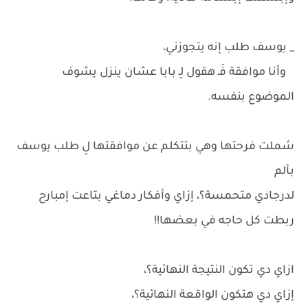
_ يوسف طلب إنه يتجوزني،
وأنا موافقة فَـ هقول لِـ بابا عشان ينزل يشوف
الموضوع بنفسه.
شملت فرحتها وهي بتتكلم عن موافقتها لِ طلب يوسف
بألم
لدرجادي متحمسة؟، إزاي وأفكار دماغي بتاعت إمبارح
ربطت كل حاجه في بعضها!!
ازاي دي تكون النتيجة النهائية؟،
إزاي دي هتكون الواقعة النهائية؟،