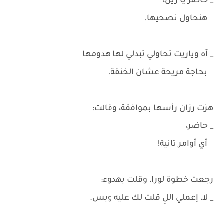
_ حاضر يا زين،
هنحاول نصحيها.
_ آه وياريت تحاولي تبدلي لها هدومها
بحاجة مريحة عشان الخنقة.
هزت رزان رأسها بموافقة، وقالت:
_ حاضر،
أي أوامر تانية!
رجعت خطوة لورا، وقلت بهدوء:
_ لا، إعملي اللِ قلت لك عليه وبس.