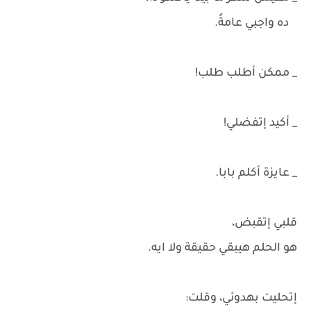
ده واجبي عامةً.
_ ممكن أطلب طلب!
_ أكيد إتفضلي!
_ عايزة أكلم بابا.
قلبي إتقبض،
هو الحلم هيبقي حقيقة ولا ايه.
إتحليت بهدوئي، وقلت: