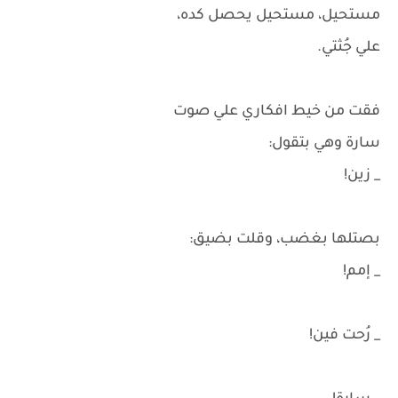
مستحيل، مستحيل يحصل كده،
علي جُثتي.
فقت من خيط افكاري علي صوت
سارة وهي بتقول:
_ زين!
بصتلها بغضب، وقلت بضيق:
_ إمم!
_ رُحت فين!