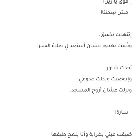
_ فوق يا زين!
مش سِكتنا!
إتنهدت بضيق،
وقُمت بهدوء عشان أستعد لِ صلاة الفجر.
أخدت شاور،
وإتوضيت وبدلت هدومي
ونزلت عشان أروح المسجد.
_ سارة!
ضيقت عيني بغرابة وأنا بلمح طيفها