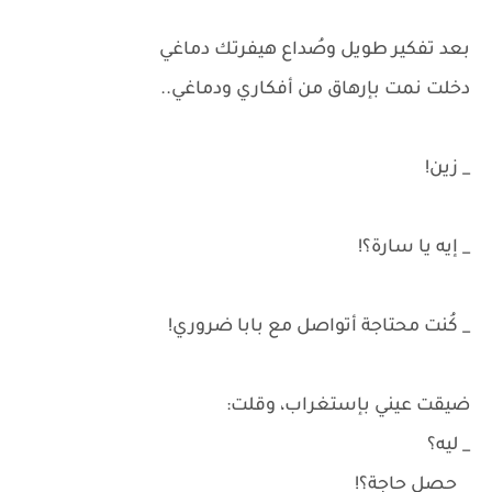
بعد تفكير طويل وصُداع هيفرتك دماغي
دخلت نمت بإرهاق من أفكاري ودماغي..
_ زين!
_ إيه يا سارة؟!
_ كُنت محتاجة أتواصل مع بابا ضروري!
ضيقت عيني بإستغراب، وقلت:
_ ليه؟
حصل حاجة؟!