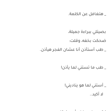
_ هتغافل عن الكلمة.
بصيتلي ببراءة جميلة،
ضحكت بخفه، وقلت:
_ طب أستأذن أنا عشان الفجر هيأذن.
_ طب ما تستني لما يأذن!
_ أستني لما هو يناديني!
لا أكيد..