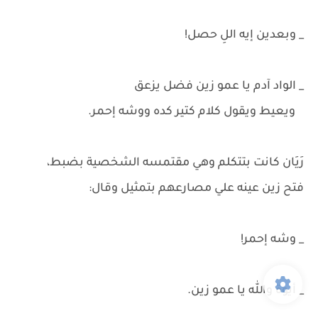
_ وبعدين إيه اللِ حصل!
_ الواد آدم يا عمو زين فضل يزعق
ويعيط ويقول كلام كتير كده ووشه إحمر.
رَيَان كانت بتتكلم وهي مقتمسه الشخصية بضبط،
فتح زين عينه علي مصارعهم بتمثيل وقال:
_ وشه إحمر!
_ أيوة والله يا عمو زين.