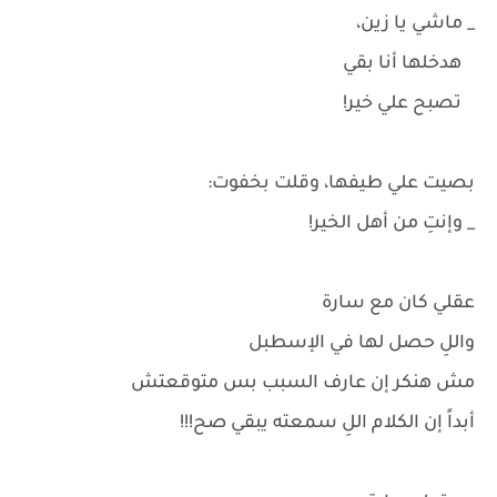
_ ماشي يا زين،
هدخلها أنا بقي
تصبح علي خير!
بصيت علي طيفها، وقلت بخفوت:
_ وإنتِ من أهل الخير!
عقلي كان مع سارة
واللِ حصل لها في الإسطبل
مش هنكر إن عارف السبب بس متوقعتش
أبداً إن الكلام اللِ سمعته يبقي صح!!!