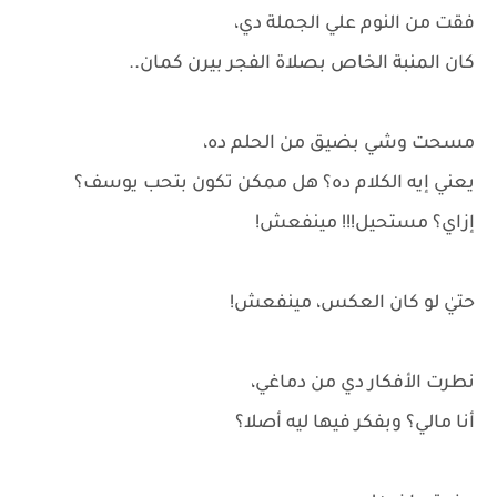
فقت من النوم علي الجملة دي،
كان المنبة الخاص بصلاة الفجر بيرن كمان..
مسحت وشي بضيق من الحلم ده،
يعني إيه الكلام ده؟ هل ممكن تكون بتحب يوسف؟
إزاي؟ مستحيل!!! مينفعش!
حتيٰ لو كان العكس، مينفعش!
نطرت الأفكار دي من دماغي،
أنا مالي؟ وبفكر فيها ليه أصلا؟