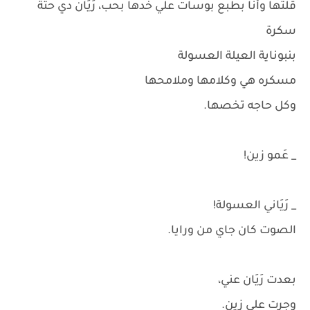
قلتها وأنا بطبع بوسات علي خدها بحب، رَيَان دي حتة
سكرة
بنبوناية العيلة العسولة
مسكره هي وكلامها وملامحها
وكل حاجه تخصها.
_ عَمو زين!
_ رَيَاني العسولة!
الصوت كان جاي من ورايا.
بعدت رَيَان عني،
وجرت علي زين.