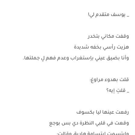
_ يوسف متقدم لي!
وقفت مكاني بتخدر
هزيت رأسي بخفه شديدة
وأنا بضيق عيني بإستغراب وعدم فهم لِ جملتها.
قلت بهدوء مراوغ:
_ قلتِ إيه؟
رفعت عينها ليا بكسوف
وقعت في قلبي النظرة دي بس بوجع
وإبتسمت إبتسامة هادية، وقالت: