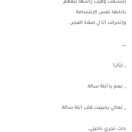
إبتسمت وهزت رأسها بتفهم،
بادلتها نفس الإبتسامة
وإتحركت أنا لِ صلاة الفجر..
__
_ رَيَان!
_ نعم يا أبلة سالة.
_ تعالي يحبيبت قلب أبلة سالة.
جات تجري ناحيتي،