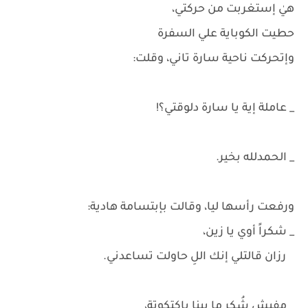
هيٰ إستغربت من حركتي،
حطيت الكوباية علي السفرة
وإتحركت ناحية سارة تاني، وقلت:
_ عاملة إية يا سارة دلوقتي؟!
_ الحمدلله بخير.
ورفعت رأسها ليا، وقالت بإبتسامة هادية:
_ شكراً أوي يا زين،
رزان قالتلي إنك اللِ حاولت تساعدني.
_ مفيش شُكر ما بينا ياكتكوتة،