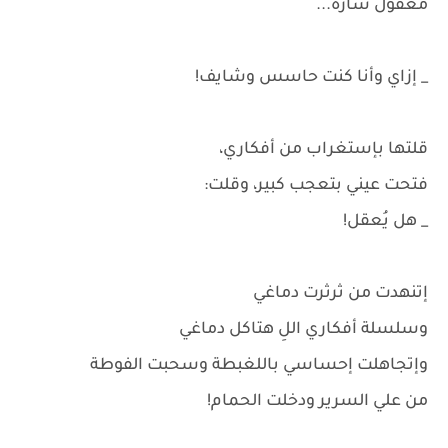
معقول سارة...
_ إزاي وأنا كنت حاسس وشايف!
قلتها بإستغراب من أفكاري،
فتحت عيني بتعجب كبير، وقلت:
_ هل يُعقل!
إتنهدت من ثرثرت دماغي
وسلسلة أفكاري اللِ هتاكل دماغي
وإتجاهلت إحساسي باللغبطة وسحبت الفوطة
من علي السرير ودخلت الحمام!