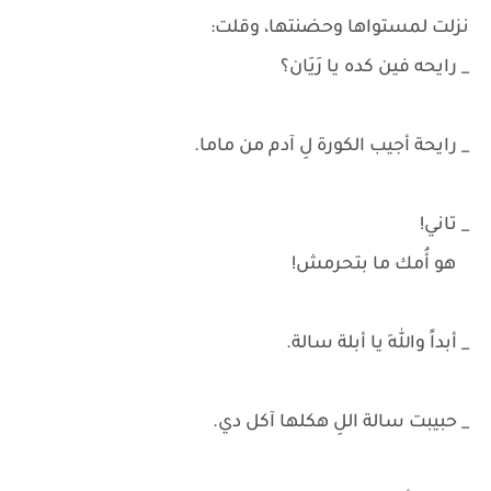
نزلت لمستواها وحضنتها، وقلت:
_ رايحه فين كده يا رَيَان؟
_ رايحة أجيب الكورة لِ آدم من ماما.
_ تاني!
هو أُمك ما بتحرمش!
_ أبداً واللهِ يا أبلة سالة.
_ حبيبت سالة اللِ هكلها آكل دي.