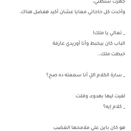
جهزت شنطتي،
وأخدت كل حاجاتي معايا عشان أكيد هفضل هناك.
_ تعالي يا ملك!
الباب كان بيخبط وأنا أوريدي عارفة
خبطت ملك..
_ سارة الكلام اللِ أنا سمعته ده صح؟
لفيت ليها بهدوء، وقلت:
_ كلام إيه؟
هو كان باين علي ملامحها الغضب