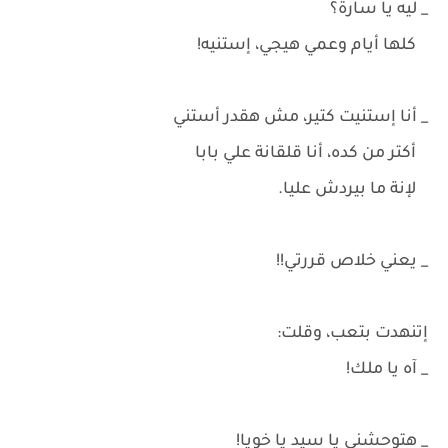
_ ليه يا سارة؟
كلها أيام وعمي هيجي، إستنيه!
_ أنا إستنيت كتير، مش هقدر أستني
أكتر من كده، أنا قلقانة علي بابا
لإنة ما بيردش عليا.
_ يعني خلاص قررتي!!
إتنهدت بتعب، وقلت:
_ آه يا ملك!
_ هتوحشني يا سيد يا خويا!