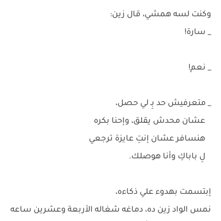
وكنت لسه همشي، قال زين:
_ سارة!
_ نعم!
_ متعرفيش حد بِـ لي حصل،
عشان محدش يقلق، وإحنا بكره
هنسافر عشان إنتِ عايزة ترجعي
لِ باباكِ وأنا هوصلك.
إبتسمت بهدوء علي ذكاءه،
نمس الواد زين ده، دماغه شغاله الأربعة وعشرين ساعه