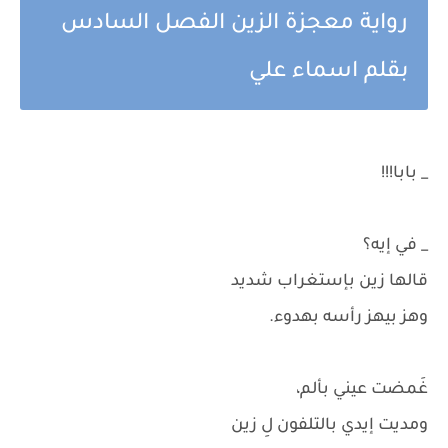
رواية معجزة الزين الفصل السادس
بقلم اسماء علي
_ بابا!!!
_ في إيه؟
قالها زين بإستغراب شديد
وهز بيهز رأسه بهدوء.
غَمضت عيني بألم،
ومديت إيدي بالتلفون لِ زين