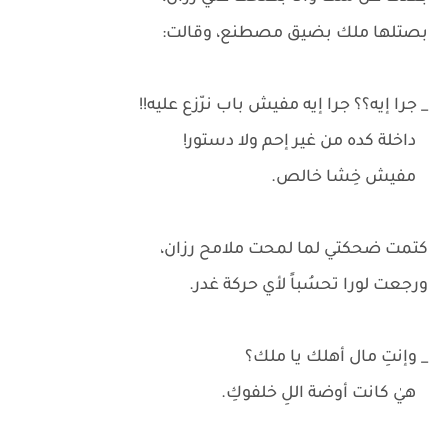
بصتلها ملك بضيق مصطنع، وقالت:
_ جرا إيه؟؟ جرا إيه مفيش باب نرّزع عليه!!
داخلة كده من غير إحم ولا دستور!
مفيش خِشا خالص.
كتمت ضحكتي لما لمحت ملامح رزان،
ورجعت لورا تحسُباً لأي حركة غدر.
_ وإنتِ مال أهلك يا ملك؟
هيٰ كانت أوضة اللِ خلفوكِ.