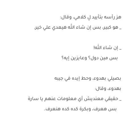
هز رأسه بتأييد لِ كلامي، وقال:
_ هو كبير، بس إن شاء الله هيعدي علي خير.
_ إن شاء الله!
بس مين دول؟ وعايزين إيه؟
بصيلي بهدوء، وحط إيده في جيبه
بهدوء، وقال:
_ حقيقي معنديش أي معلومات عنهم يا سارة
بس هعرف، وبكرة كده كده هنعرف.