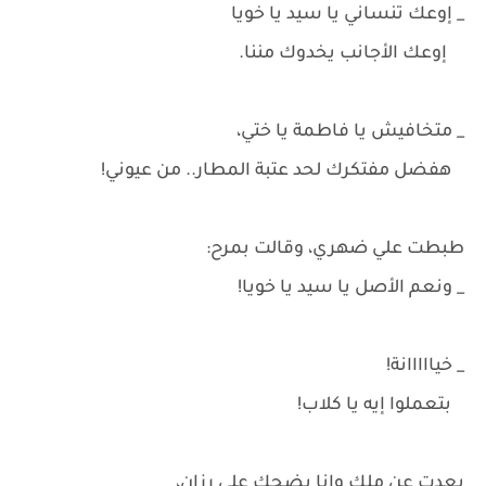
_ إوعك تنساني يا سيد يا خويا
إوعك الأجانب يخدوك مننا.
_ متخافيش يا فاطمة يا ختي،
هفضل مفتكرك لحد عتبة المطار.. من عيوني!
طبطت علي ضهري، وقالت بمرح:
_ ونعم الأصل يا سيد يا خويا!
_ خيااااانة!
بتعملوا إيه يا كلاب!
بعدت عن ملك وانا بضحك علي رزان،