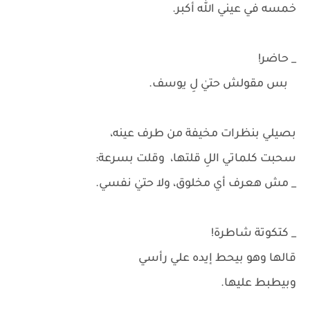
خمسه في عيني الله أكبر.
_ حاضر!
بس مقولش حتيٰ لِ يوسف.
بصيلي بنظرات مخيفة من طرف عينه،
سحبت كلماتي اللِ قلتها، وقلت بسرعة:
_ مش هعرف أي مخلوق، ولا حتيٰ نفسي.
_ كتكوتة شاطرة!
قالها وهو بيحط إيده علي رأسي
وبيطبط عليها.