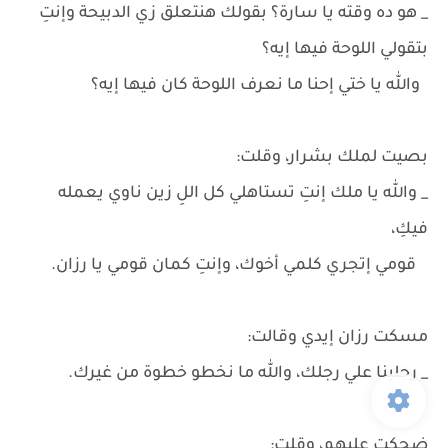
_ هو ده وقته يا سارة؟ بقولك هنتعلق زي الدبيحة وإنتِ
بتقولي اللوحة فيها إيه؟
والله يا ختي إحنا ما نعرف اللوحة كان فيها إيه؟
بصيت لملك بشرار، وقلت:
_ والله يا ملك إنتِ تستاهلي كل اللِ زين ناوي يعمله
فيكِ،
قومي إتجري كلمي أخوك، وإنتِ كمان قومي يا رزان.
مسكت رزان إيدي وقالت:
_ رجلينا علي رجلك، والله ما نخطو خطوة من غيرك.
ضحكت عليهم، وقلت: