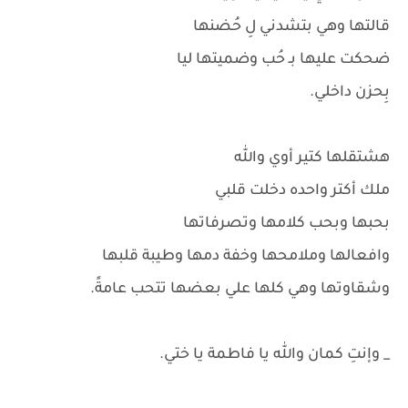
قالتها وهي بتشدني لِ حُضنها
ضحكت عليها بـ حُب وضميتها ليا
بِحزن داخلي.
هشتقلها كتير أوي والله
ملك أكتر واحده دخلت قلبي
بحبها وبحب كلامها وتصرفاتها
وافعالها وملامحها وخفة دمها وطيبة قلبها
وشقاوتها وهي كلها علي بعضها تتحب عامةً.
_ وإنتِ كمان والله يا فاطمة يا ختي.