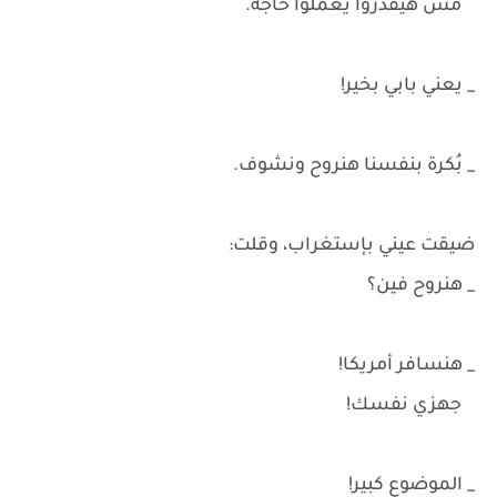
مش هيقدروا يعملوا حاجة.
_ يعني بابي بخير!
_ بُكرة بنفسنا هنروح ونشوف.
ضيقت عيني بإستغراب، وقلت:
_ هنروح فين؟
_ هنسافر أمريكا!
جهزي نفسك!
_ الموضوع كبير!