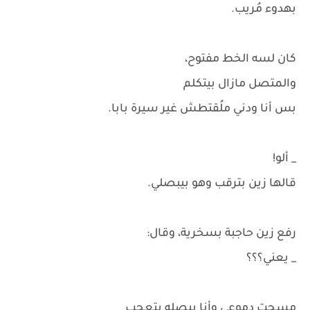
بهدوء مُريب.
كان لسه الخط مفتوح،
والمتصل مازال بيتكلم
بس أنا ودني ملُقتطش غير سيرة بابا.
_ ألو!
قالها زين بترقب وهو بيبصلي.
رفع زين حاجبة بسخرية، وقال:
_ يعني؟؟؟
مسحت دموعي وأنا ببصله بتعجب