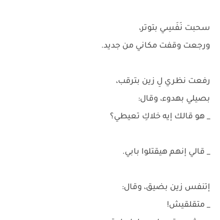
سحبت نَفَسِي بتوتر،
ورجعت وقفت مكاني من جديد.
رفعت نظري لِ زين بترقب،
بصيلي بهدوء، وقال:
_ هو قالك إيه خلاكِ تعيطي؟
_ قالي إنهم هيقتلوا بابي.
إتنفس زين بضيق، وقال:
_ متقلقيش!