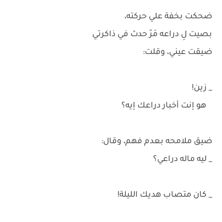
ضحكت بخفة علي حركته،
بصيت لِ دراعه مَرّ حدث في ذاكرتي
ضيقت عيني، وقلت:
_ زين!
هو إنت أخبار دراعك إيه؟
ضيق ملامحه بعدم فهم، وقال:
_ ليه ماله دراعي؟
_ كان متصاب هديك الليلة!