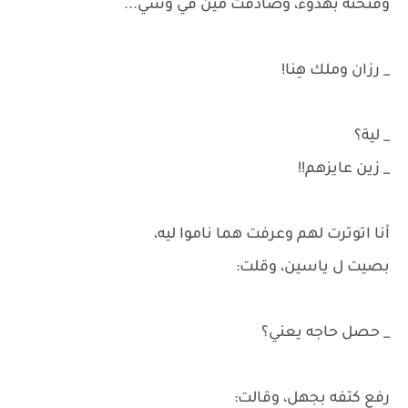
وفتحته بهدوء، وصادفت مين في وشي...
_ رزان وملك هِنا!
_ لية؟
_ زين عايزهم!!
أنا اتوترت لهم وعرفت هما ناموا ليه،
بصيت ل ياسين، وقلت:
_ حصل حاجه يعني؟
رفع كتفه بجهل، وقالت: