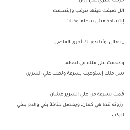
حركت نظري علي رزان،
اللِ ضيقت عينها بترقب وإبتسمت
إبتسامة مش سهله، وقالت:
_ تعالي، وأنا هوريكِ آخري الفاضي.
وهجمت علي ملك في لحظة،
بس ملك إستوعبت بسرعة ونطت علي السرير،
قُمت بسرعة من علي السرير عشان
رزونه تنط هي كمان، ويحصل خناقة بقي والدم يبقي
للركب.