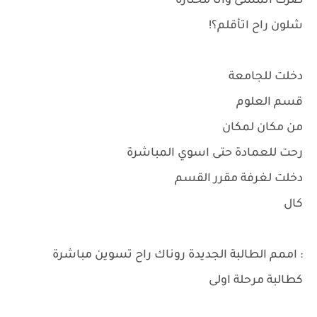
صرت اتمشى وانا محتارة
شلون راح اتأقلم؟!
دخلت للجامعة
قسم العلوم
من مكان لمكان
رحت للعمادة حتى اسوي المباشرة
دخلت لغرفة مقرر القسم
كال
: اممم الطالبة الجديدة روناك راح تسوين مباشرة
كطالبة مرحلة اولى