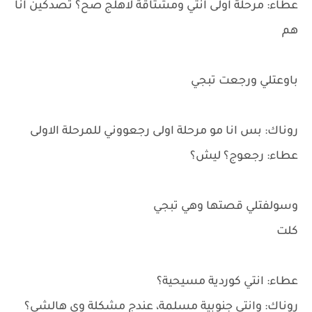
عطاء: مرحلة اولى انتي ومشتاقة لاهلج صح؟ تصدكين انا
هم
باوعتلي ورجعت تبجي
روناك: بس انا مو مرحلة اولى رجعووني للمرحلة الاولى
عطاء: رجعوج؟ ليش؟
وسولفتلي قصتها وهي تبجي
كلت
عطاء: انتي كوردية مسيحية؟
روناك: وانتي جنوبية مسلمة، عندج مشكلة وي هالشي؟