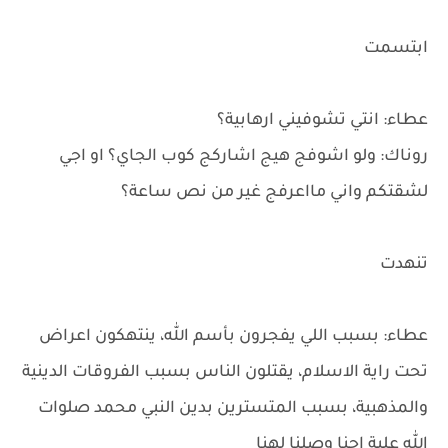
ابتسمت
عطاء: انتي تشوفيني ارهابية؟
روناك: ولو اشوفج هيج اشاركج كوب الجاي؟ او اجي
لشقتكم واني مااعرفج غير من نص ساعة؟
تنهدت
عطاء: بسبب اللي يفجرون بأسم الله، ينتهكون اعراض
تحت راية الاسلام، يقتلون الناس بسبب الفروقات الدينية
والمذهبية، بسبب المتسترين بدين النبي محمد صلوات
الله علية احنا وصلنا لهنا