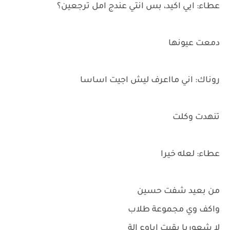
عطاء: ايي اكيد، بس انتي عندج امل ترجعين؟
دمعت عيونها
روناك: اني مااعرف ليش اجيت اساسا
تنهدت وكلت
عطاء: لعله خيرا
من بعيد شفت حسين
واكف وي مجموعة طلاب
لا شعوريا بقيت اباوع الة