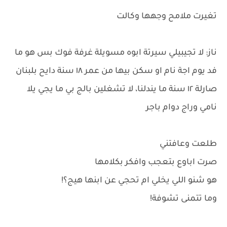
تغيرت ملامح وجهها وكالت
ناز: لا تجيبيلي سيرتة ابوه مسويلة غرفة فوك بس هو ما
فد يوم اجة نام او سكن بيها من عمر ١٨ سنة دايح بلبنان
صارلة ١٢ سنة ما يندلنا، لا تشغلين بالج بي ما يجي يلا
نامي وراج دوام باجر
طلعت وعافتني
صرت اباوع بتعجب وافكر بكلامها
هو شنو اللي يخلي ام تحجي عن ابنها هيج؟!
وما تتمنى تشوفة!