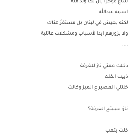
شاع مؤخرا بأن لها ولد منه
اسمه عبدالله
لكنه يعيش في لبنان بل مستقرٌ هناك
ولا يزورهم ابدا لأسباب ومشكلات عائلية
....
دخلت عمتي ناز للغرفة
ذبيت القلم
خلتلي العصير ع الميز وكالت
ناز: عجبتج الغرفة؟
كلت بتعب