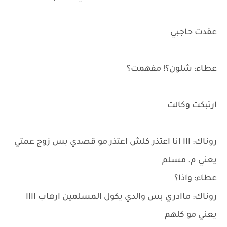
عقدت حاجبي
عطاء: شلون؟! مفهمت؟
ارتبكت وكالت
روناك: ااا انا اعتذر كلش اعتذر مو قصدي بس زوج عمتي
يعني م. مسلم
عطاء: واذا؟
روناك: ماادري بس والدي يكول المسلمين ارهاب اااا
يعني مو كلهم