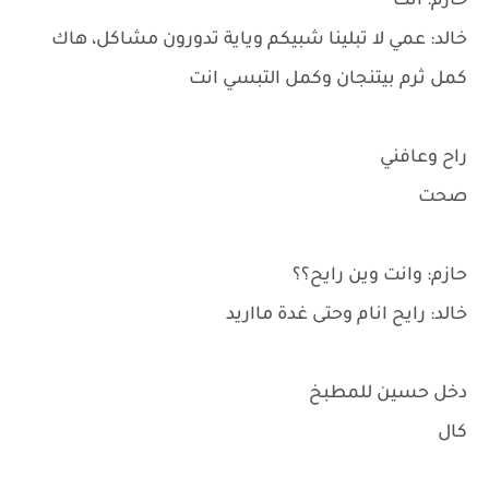
حازم: انت
خالد: عمي لا تبلينا شبيكم وياية تدورون مشاكل، هاك
كمل ثرم بيتنجان وكمل التبسي انت
راح وعافني
صحت
حازم: وانت وين رايح؟؟
خالد: رايح انام وحتى غدة مااريد
دخل حسين للمطبخ
كال