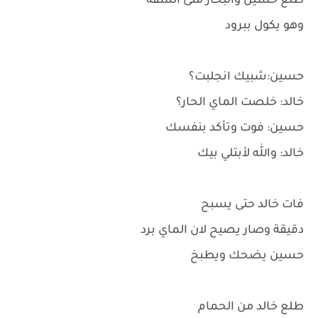
طلع حسين والبخار ملى الشقة
وهو يكول ببرود
حسين:شبيك انجلبت؟
خالد: خلصت الماي الحار؟
حسين: فوت وتأكد بنفسك
خالد: والله لأبتلي بيك
فات خالد حتى يسبح
دقيقة وصار يصيح لان الماي برد
حسين يضحك ويطبخ
طلع خالد من الحمام