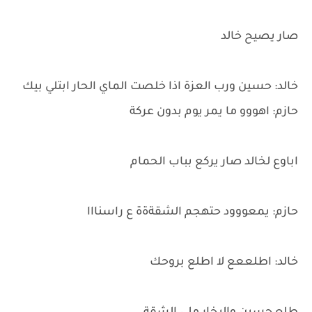
صار يصيح خالد
خالد: حسين ورب العزة اذا خلصت الماي الحار ابتلي بيك
حازم: اهووو ما يمر يوم بدون عركة
اباوع لخالد صار يركع بباب الحمام
حازم: يمعووود حتهجم الشقةةة ع راسنااا
خالد: اطلععع لا اطلع بروحك