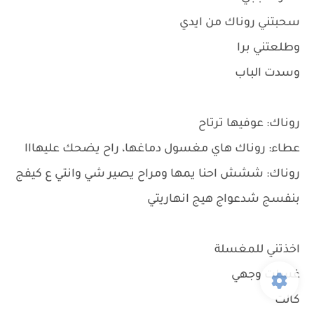
سحبتني روناك من ايدي
وطلعتني برا
وسدت الباب
روناك: عوفيها ترتاح
عطاء: روناك هاي مغسول دماغها، راح يضحك عليهااا
روناك: ششش احنا يمها ومراح يصير شي وانتي ع كيفج
بنفسج شدعواج هيج انهاريتي
اخذتني للمغسلة
غسلت وجهي
كالت