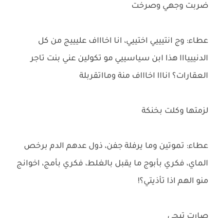
ضربت وجهي وصرخت
عطاء: وج انتيييي اختييي، انا اخاااف عليييج من كل
الدنيييااا هذا ابن سياسييي مو تكولين عني بنت تاجر
العقارات؟ انااا اخاااف منة ومااتقربلة
لزمتها وكلت بخنكة
عطاء: تموتين وما يرفلة جفن، ذول عدهم الدم برخص
الماي، فكري بأبوج ما يقبل بالغلط، فكري بأمج، اخوانج
منو الهم اذا تأذيتي؟!
صارت تبجي