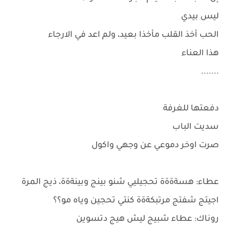
ليس بيدي
الحب أخذ القلب مأخذا بعيد، ولم اعد في الارجاء
هذا العناء
.......
دفعتها للغرفة
سديت الباب
صرت اوخر دموعي عن وجهي واكول
عطاء: هسةةةة تحجيليي شنو بينج وبينةةة، ذيج المرة
اجيتج شفتج مرتبكةةة كنتي تحجين وياه مو؟؟
روناك: عطاء شبيج ليش هيج دتسوين