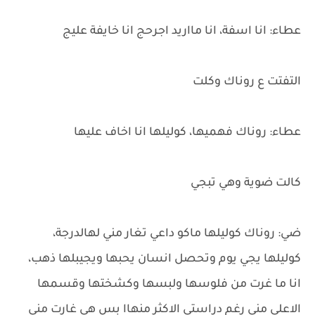
عطاء: انا اسفة، انا مااريد اجرحج انا خايفة عليج
التفتت ع روناك وكلت
عطاء: روناك فهميها، كوليلها انا اخاف عليها
كالت ضوية وهي تبجي
ضي: روناك كوليلها ماكو داعي تغار مني لهالدرجة،
كوليلها يجي يوم وتحصل انسان يحبها ويجيبلها ذهب،
انا ما غرت من فلوسها ولبسها وكشختها وقسمها
الاعلى مني رغم دراستي الاكثر منهاا بس هي غارت مني