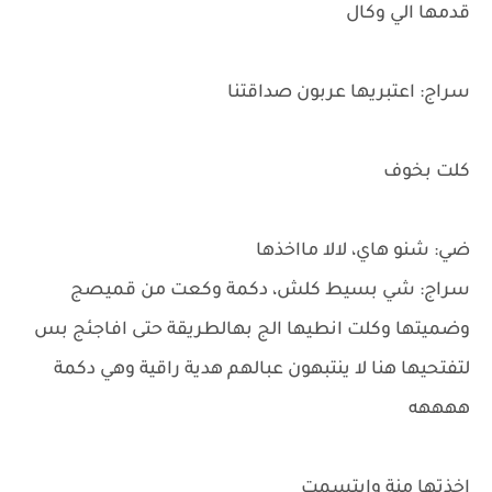
قدمها الي وكال
سراج: اعتبريها عربون صداقتنا
كلت بخوف
ضي: شنو هاي، لالا مااخذها
سراج: شي بسيط كلش، دكمة وكعت من قميصج
وضميتها وكلت انطيها الج بهالطريقة حتى افاجئج بس
لتفتحيها هنا لا ينتبهون عبالهم هدية راقية وهي دكمة
ههههه
اخذتها منة وابتسمت