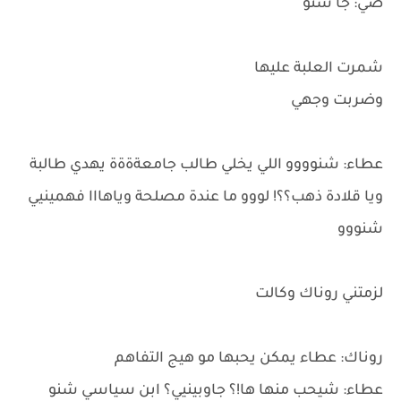
ضي: جا شنو
شمرت العلبة عليها
وضربت وجهي
عطاء: شنوووو اللي يخلي طالب جامعةةةة يهدي طالبة
ويا قلادة ذهب؟؟! لووو ما عندة مصلحة وياهااا فهمينيي
شنووو
لزمتني روناك وكالت
روناك: عطاء يمكن يحبها مو هيج التفاهم
عطاء: شيحب منها ها!؟ جاوبينيي؟ ابن سياسي شنو