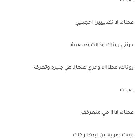
صحت
عطاء: لا تكذبييين احجيليي
جرتني روناك وكالت بعصبية
روناك: عطاااء وخري عنهاا، هي جبيرة وتعرف
صحت
عطاء: لاااا هي متعرفف
لزمت ضوية من ايدها وكلت