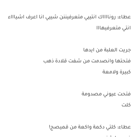
عطاء: رونااااك انتييي متعرفيننن شييي انا اعرف اشياااء
انتي متعرفيهااا
جريت العلبة من ايدها
فتحتها وانصدمت من شفت قلادة ذهب
كبيرة ولامعة
فتحت عيوني مصدومة
كلت
عطاء: كلتي دكمة واكعة من قميصج!