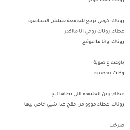
روناك كالت بتوتر
روناك: كومي نرجع للجامعة حتبلش المحاضرة
عطاء: روناك روحي انا مااكدر
روناك: وانا مااعوفج
باوعت ع ضوية
وكلت بعصبية
عطاء: وين العلبةةة اللي نطاها الج
روناك: عطاء مووو من حقج هذا شيي خاص بيها
صرخت