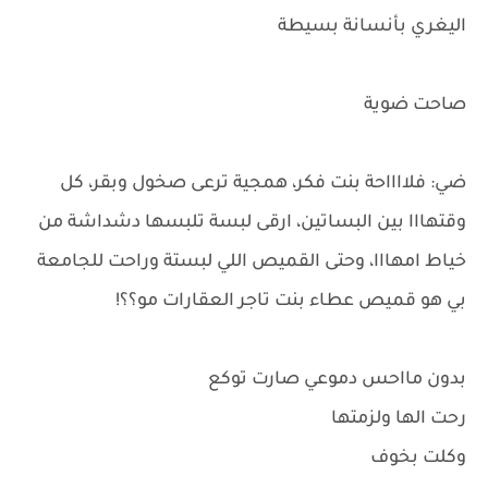
اليغري بأنسانة بسيطة
صاحت ضوية
ضي: فلااااحة بنت فكر، همجية ترعى صخول وبقر، كل
وقتهااا بين البساتين، ارقى لبسة تلبسها دشداشة من
خياط امهااا، وحتى القميص اللي لبستة وراحت للجامعة
بي هو قميص عطاء بنت تاجر العقارات مو؟؟!
بدون مااحس دموعي صارت توكع
رحت الها ولزمتها
وكلت بخوف