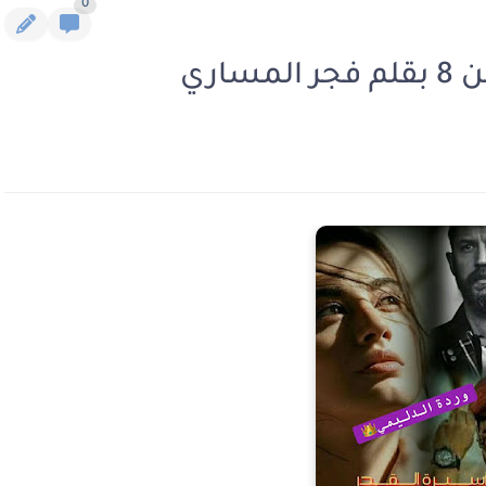
0
اري