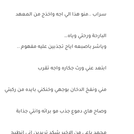
سراب ..منو هذا الي اجه واخذج من المعهد
البارحة ورحتي وياه…
وياشر باصبعه اياج تجذبين عليه مفهوم ..
ابتعد عني ورث جكاره واجه تقرب
مني ونفخ الدخان بوجهي وخنكني بايده من ركبتي
وصاح هاي دموع جذب مو برائه وانتي جذابة
محمد باعي من الاخير شكد تريدين اني انطيج