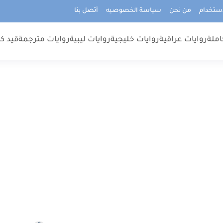
استخدام
من نحن
سياسة الخصوصيه
أتصل بنا
املة
روايات عراقية
روايات خليجية
روايات ليبية
روايات مترجمة
قيد كت