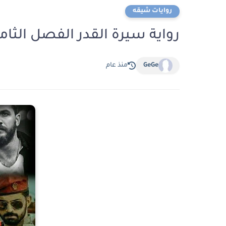
روايات شيقه
رواية سيرة القدر الفصل الثامن 8 بقلم فجر المس
GeGe
منذ عام