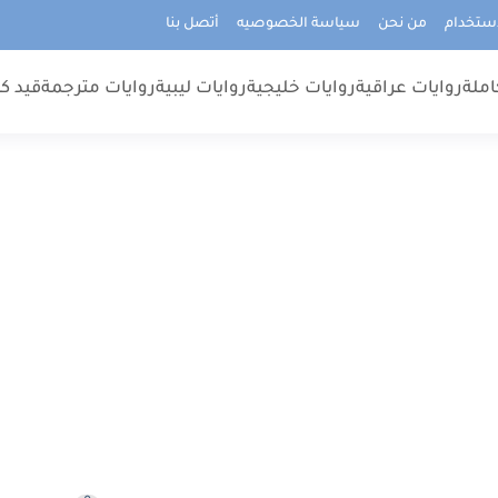
استخدام
من نحن
سياسة الخصوصيه
أتصل بنا
املة
روايات عراقية
روايات خليجية
روايات ليبية
روايات مترجمة
قيد كت