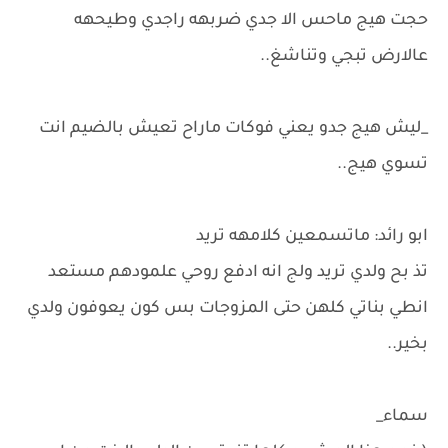
حجت هيج ماحس الا جدي ضربهه راجدي وطيحهه
عالارض تبجي وتناشغ..
_ليش هيج جدو يعني فوكات ماراح تعيش بالضيم انت
تسوي هيج..
ابو رائد: ماتسمعين كلامهه تريد
تذ بح ولدي تريد ولج انه ادفع روحي علمودهم مستعد
انطي بناتي كلهن حتى المزوجات بس كون يعوفون ولدي
بخير..
سماء_