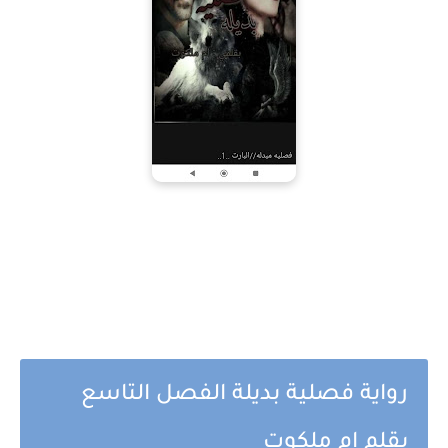
رواية فصلية بديلة الفصل التاسع
بقلم ام ملكوت