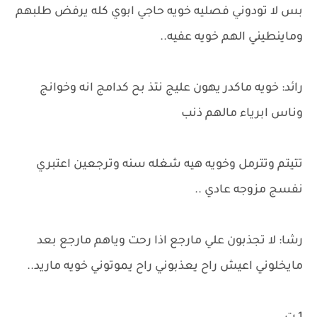
بس لا تودوني فصليه خويه حاجي ابوي كله يرفض طلبهم
وماينطيني الهم خويه عفيه..
رائد: خويه ماكدر يهون عليج نتذ بح كدامج انه وخوانج
وناس ابرياء مالهم ذنب
تتيتم وتترمل وخويه هيه شغله سنه وترجعين اعتبري
نفسج مزوجه عادي ..
رشا: لا تجذبون علي مارجع اذا رحت وياهم مارجع بعد
مايخلوني اعيش راح يعذبوني راح يموتوني خويه ماريد..