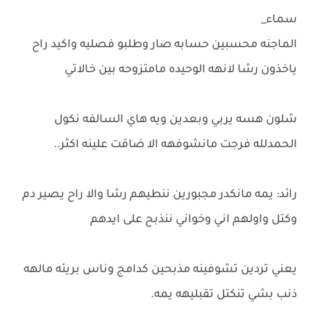
سماء_
الماجنه محسبين حسابه صار وطلبو فصليه واكيد راح
ياخذون رشا لانهه الوحيده مامتزوحه بين خالاتي
شلون هسه يربي وبعدين ويه هاي السالفه نكول
الحمدلله فرجت مانشوفهه الا ضاقت علينه اكثر..
رائد: يمه مانكدر مجبورين ننطيهم رشا والا راح يصير دم
وكتل واولهم اني وخواني ننذبح على ايدهم
يعني تردين تشوفينه مذبحين كدامج وناس بريئه مالهه
ذنب بشي تنكتل تقبليهه يمه.