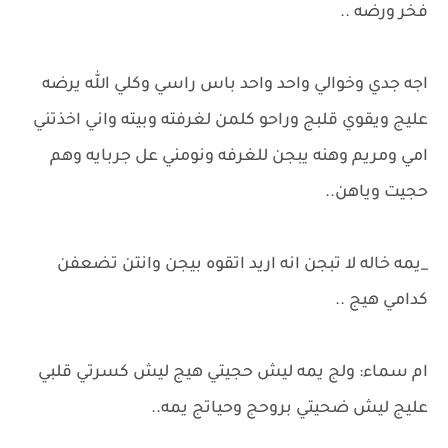
فخر ورضه ..
اجه جدي وخوالي واحد واحد باس راسي وكلي الله يرضه
عليج ويقوي قلبج وراحو كلمن لغرفته وبيته واني اخذتني
امي ومريم وهنه يبجن للغرفه ونومني عل جربايه وهم
حجيت وياهن..
_يمه خاله لا تبجن انه اريد اتقوه بيجن وانتن تضعفن
كدامي هيج ..
ام سماء: ولج يمه ليش حجيتي هيج ليش كسرتي قلبي
عليج ليش ضحيتي بروحج وحياتج يمه..