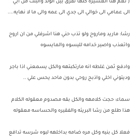
( نعم هنا العشيره كلها تفرق بين الولد والبنت من ابي
الى عمامي الى خوالي الى جدي الى عمه والى ما لا نهايه....
رشا: ماريد وماروح ولو تذب حني هنا اشرفلي من ان اروح
واتعذب واصير خدامه لليسوه والمايسوه
وادفع ثمن غلطه انه مارتكبتهه والكل يسمعني اذا باجر
وديتوني اخلي واذبح روحي بدون ماحد يحس علي ..
سماء: حجت كلامهه والكل بقه مصدوم معقوله الكلام
هذا طلع من رشا البريئه والفقيره والحساسه معقوله
فعلا كل بنيه وكل مره ضامه بداخلهه لبوه شرسه تدافع