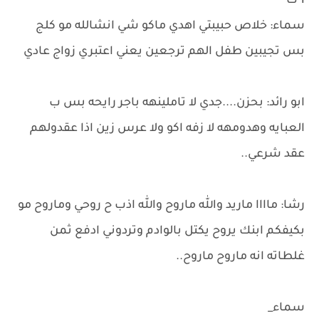
1 ت
سماء: خلاص حبيبتي اهدي ماكو شي انشالله مو كلج
بس تجيبين طفل الهم ترجعين يعني اعتبري زواج عادي
ابو رائد: بحزن....جدي لا تاملينهه باجر رايحه بس ب
العبايه وهدومهه لا زفه اكو ولا عرس زين اذا عقدولهم
عقد شرعي..
رشا: ماااا ماريد والله ماروح والله اذب ح روحي وماروح مو
بكيفكم ابنك يروح يكتل بالوادم وتردوني ادفع ثمن
غلطاته انه ماروح ماروح..
سماء_