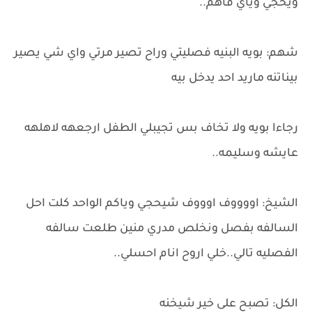
ويحجي وياي فاهم..
شهم: بويه البنيه فصليتي وراح تصير مرتي واي شي يصير
بيناتنه ماريد احد يدخل بيه
رجاءا بويه ولا تخاف بس تجيبلي الطفل ارجعهه لاهلهه
عايشه وسليمه..
الشيخ: اووووف اوووف شيحجي وياكم الواحد كلت احل
السالفه بفصل ونخلص مدري منين طلعت سالفه
الفصليه تالي..خلي اروح انام احسلي..
الكل: تصبح على خير شيخنه