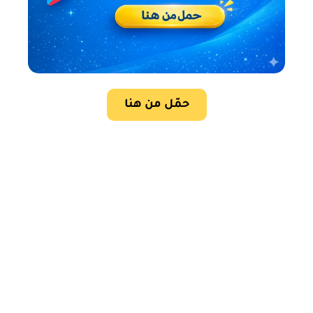
حمّل من هنا