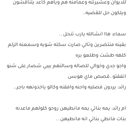
للديوان وعشيرتنه وعمامنه هم وياهم كاعد يتناقشون
ويلكون حل للقضيه..
سماء: هاا انشالله يارب تنحل ..
بقينه منتضرين وتالي صارت سكته شويه وسمعنه الزلم
كلهه طشت وطلعو بره
واجو جدي وخوالي للصاله وسالتهم بيبي شصار على شنو
اتفقتو..قصص ماي هوبس
رائد: يردون فصليه واحنه وافقنه وكالو ياخذونهه باجر..
ام رائد: يمه بناتي يمه مانطيهن روحو كلولهم ماعدنه
بنات مانطي بناتي انه مانطيهن ..