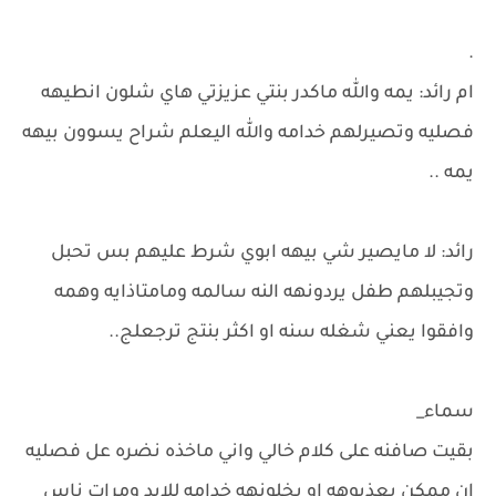
.
ام رائد: يمه والله ماكدر بنتي عزيزتي هاي شلون انطيهه
فصليه وتصيرلهم خدامه والله اليعلم شراح يسوون بيهه
يمه ..
رائد: لا مايصير شي بيهه ابوي شرط عليهم بس تحبل
وتجيبلهم طفل يردونهه النه سالمه ومامتاذايه وهمه
وافقوا يعني شغله سنه او اكثر بنتج ترجعلج..
سماء_
بقيت صافنه على كلام خالي واني ماخذه نضره عل فصليه
ان ممكن يعذبوهه او يخلونهه خدامه للابد ومرات ناس