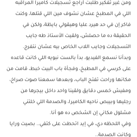
ومن غير تفكير طلبت أراجع تسجيلات كاميرا المراقبه
اللي في المطبخ عشان نشوف مين اللي قتلها، وكنت
فاكر إن في حد هيرد عليا وهيقولي بايظة، ولكن في
الحقيقة ده ما حصلش، ولقيت الأستاذ طه جايب
التسجيلات وجايب اللاب الخاص بيه عشان نتفرج.
وبدأنا نسمع الفيديو، بدأ بالست نبويه اللي كانت قاعده
على كرسي في المطبخ، وفجأة باب البيت خبط، قامت من
مكانها وراحت تفتح الباب، وبعدها سمعنا صوت صراخ،
ومفيش خمس دقايق ولقينا واحد داخل بيجرها من
رجليها وبيبص ناحيه الكاميرا، والصدمة اللي خلتني
مشلول مكاني إن الشخص ده هو أنا.
وفي اللحظه دي، في إيد اتحطت على كتفي.. بصيت ورايا
وكانت الصدمة..