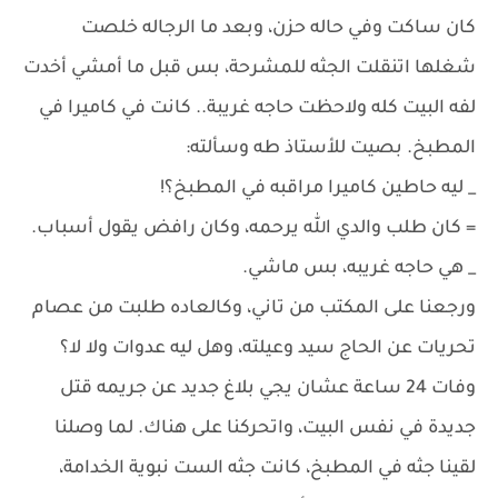
كان ساكت وفي حاله حزن، وبعد ما الرجاله خلصت
شغلها اتنقلت الجثه للمشرحة، بس قبل ما أمشي أخدت
لفه البيت كله ولاحظت حاجه غريبة.. كانت في كاميرا في
المطبخ. بصيت للأستاذ طه وسألته:
_ ليه حاطين كاميرا مراقبه في المطبخ؟!
= كان طلب والدي الله يرحمه، وكان رافض يقول أسباب.
_ هي حاجه غريبه، بس ماشي.
ورجعنا على المكتب من تاني، وكالعاده طلبت من عصام
تحريات عن الحاج سيد وعيلته، وهل ليه عدوات ولا لا؟
وفات 24 ساعة عشان يجي بلاغ جديد عن جريمه قتل
جديدة في نفس البيت، واتحركنا على هناك. لما وصلنا
لقينا جثه في المطبخ، كانت جثه الست نبوية الخدامة،