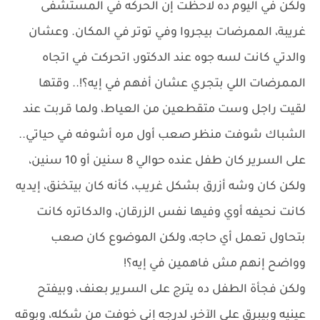
ولكن في اليوم ده لاحظت إن الحركه في المستشفى
غريبة، الممرضات بيجروا وفي توتر في المكان. وعشان
والدتي كانت لسه جوه عند الدكتور، اتحركت في اتجاه
الممرضات اللي بتجري عشان أفهم في إيه؟!.. وقتها
لقيت راجل وست متقطعين من العياط، ولما قربت عند
الشباك شوفت منظر صعب أول مره أشوفه في حياتي..
على السرير كان طفل عنده حوالي 8 سنين أو 10 سنين،
ولكن كان وشه أزرق بشكل غريب، كأنه كان بيتخنق، إيديه
كانت نحيفه أوي وفيها نفس الزرقان، والدكاتره كانت
بتحاول تعمل أي حاجه، ولكن الموضوع كان صعب
وواضح إنهم مش فاهمين في إيه؟!
ولكن فجأة الطفل ده يترج على السرير بعنف، وبيفتح
عينيه وبيبرق على الآخر، لدرجه إني خوفت من شكله، وبوقه