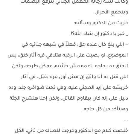
وكانت لسه رجاله المعمل الجنائي بترفع البصمات
وبتجمع الأحراز.
قربت من الدكتور وسألته:
_ خير يا دكتور إن شاء الله؟!
= اللي بلغ كان عنده حق، فعلاً في شبهه جنائيه في
الموضوع. لو بصيت على الرقبه هتلاقي فيه آثار خنق، بس
الخنق ده بحاجه ناعمه مش خشنه، ممكن طرحه، ولكن
اللي قتل ده أنا واثق إن مش أول مره يقتل. في آثار
خربشه على إيد المجني عليه، وفي تحت ضوافره جلد، وده
دليل على إنه كان بيقاوم القاتل. ولكن إحنا هنشرح الجثة
وهنتأكد من كل حاجه.
...
خلصت كلام مع الدكتور وخرجت للصاله من تاني، الكل