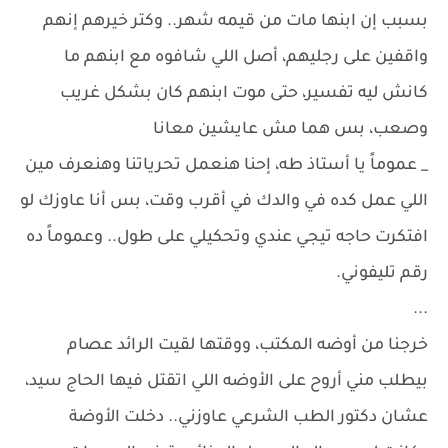
بسبب إن ابنها مات من قيمه شهر.. وكتر خيرهم إنهم
واقفين على رجليهم، أصل اللي شافوه مع ابنهم ما
كانش ليه تفسير، حتى موت ابنهم كان بشكل غريب
وصعب، بس هما مش عايشين معانا
_ عموماً يا أستاذ طه، إحنا هنعمل تحرياتنا وهنعرف مين
اللي عمل كده في والدك في أقرب وقت، بس أنا عاوزك لو
افتكرت حاجه تيجي عندي وتحكيلي على طول.. وعموماً ده
رقم تليفوني.
...
خرجنا من أوضه المكتب، ووقتها لقيت الرائد عصام
بيطلب مني أروح على الأوضه اللي اتقتل فيها الحاج سيد،
عشان دكتور الطب الشرعي عاوزني.. دخلت الأوضة