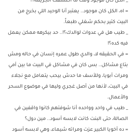
_ الكل كان موجود وقت ما اكتشفت الجريمه؟!
= اه، الكل كان موجود.. يعتبر أنا الوحيد اللي بخرج من
البيت كتير بحكم شغلي طبعاً.
_ طيب هل في عدوات لوالدك؟!.. حد بيكرهه ممكن يعمل
فيه كده؟!
= في الحقيقه لا، والدي طول عمره إنسان في حاله ومش
بتاع مشاكل.. بس كان في مشاكل في البيت ما بين أمي
ومرات أبويا، وللأسف ما حدش بيحب يتعامل مع نجلاء
في البيت، لأنها من أصل غجري وليها في موضوع السحر
والأعمال.
_ طيب في واحد وواحده أنا شوفتهم كانوا واقفين في
الصالة، حتى البنت كانت لابسه أسود.. مين دول؟
= ده أخويا الكبير عزت ومراته شيماء، وهي لابسه أسود