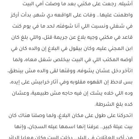
أشيله. رجعت على مكتبي بعد ما وصلت أمي البيت
واطمنت عليها.. وفات على الواقعه دي شهر، بدأت أركز
في شغلي ونسيت اللي أنا شوفته، لحد ما في يوم كنت
قاعد في مكتبي وجيه بلاغ عن جريمة قتل، واللي بلغ كان
ابن المجني عليه، وكان بيقول في البلاغ إن والده كان في
أوضه المكتب اللي في البيت بيخلص شغل معاه، ولما
اتأخر دخل عشان يشوفه، ووقتها لقى والده مش بينطق،
بس لاحظ إن القهوه مقلوبه وفي آثار خرابيش على إيده،
وده اللي خلاه يشك إن فيه حاجه مش طبيعية، وعشان
كده بلغ الشرطة.
اتحركنا على طول على مكان البلاغ، ولما وصلنا هناك كان
بيت عيلة كبير.. عرفنا إنها اسمها عيله السجان، وإنها
من أكبر العائلات في البلد.. دخلت البيت وكان معايا الرائد