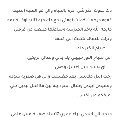
دك صوت اكثر شي اكره بالحياه والي هو المنبه انطيته
غفوه ورجعت كملت نومتي رجع دك مره ثانيه اوف كايمه
كايمه الله ياخذ المدرسه وساعتها طلعت من غرفتي
ونزلت للصاله شفت امي كتلها
.... صباح الخير ماما
امي صباح النور حبيبتي يله بدلي وتعالي تريكيى
.... اي هسه بس اغسل وجهي
رحت ابدل ملابسي بعد مغسلت والي هي صدريه سوده
وقميص ابيض وشال اسود يله بين مااكمل تبديل خلي
اعرفكم عن نفسي
مرحبا اني اسمي براء عمري 17سنه صف خامس علمي