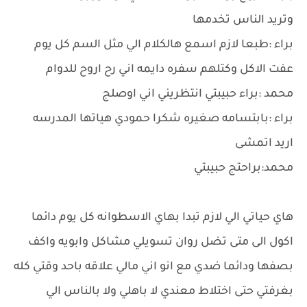
وتريد الناس تخدمها
براء :طبعا لازم اسمع هالكلام الي مثل السم كل يوم
عفت الاكل وكتلهم سفره دايمه اني رح اروح للدوام
محمد :براء حبيبتي انتظريني اني اوصلج
براء :بابتسامه صغيره شكرا حمودي هياتها المدرسه
اريد اتمشى
محمد:براحتج حبيبتي
هاي حياتي الي لازم تبدا بهاي الاسطوانه كل يوم دائما
اكول الى متى تضل روان تسويلي مشاكل وابويه واكف
بصفها ودائما ضدي مع انو اني مالي علاقه باحد وقتي كله
بغرفتي حتى اختلاط معندي لا باهلي ولا بالناس الي