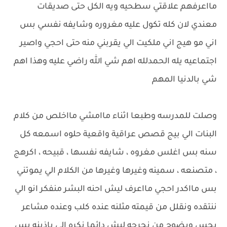
مااعرفهم علاقتي سطحيه ويه الكل حتى صديقات
معندي لان كله تكول عليه مغروره وشايفه نفسي بس
اني مو هيج اني ملكيت الي يقربني منه حتى احجي واصير
اجتماعيه يله الحمدلله اهم شي الله راضي عليه وهذا اهم
شي بالدنيا المهم
وصلت للمدرسه وطبعا اثناء ماامشي مااخلص من كلام
البنات الي بيج قصص عراقية واقعية حلوه اسمعه كل
سنه بس اغلس مغروه ، شايفه نفسها ، قبيحه ، اكرهج
، متصنعه ، سمينه وغيرها وغيرها من الكلام الي يموتني
بس مااكدر احجي مااعرف ليش احنه البشر منفكر انو الي
ننتقده ونقلل من قيمته مثلنه عنده كلب وعنده مشاعر
يحس ويضوج من نجرحه ليش دائما نكره الي ياذينه بس