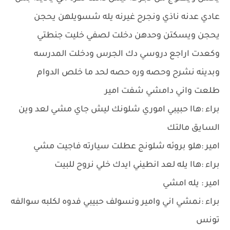
عادي عدنه ناذي ونجرح غيرنه يله شسويلهن يحجن
يحجن ويسكتن وحدهن دخلت لصفي خليت جنطتي
وكعدت اراجع دروسي دك الجرس ودخلت المدرسه
وبدينه نشرح وحصه وره حصه لحد ما خلص الدوام
طلعت واني دامشي شفت امير
براء :هاا حبيبي اموري شلونك ليش جاي مشي لعد وين
السايق مالتك
امير :هلو بروئه شلونج عطلت سيارته فاجيت مشي
براء :هاا يله لعد انطيني ايدك خلي نروح للبيت
امير : يله امشي
براء :نمشي اني وامير ونسولف حبيبي فدوه لكلبه سوالفه
تونس