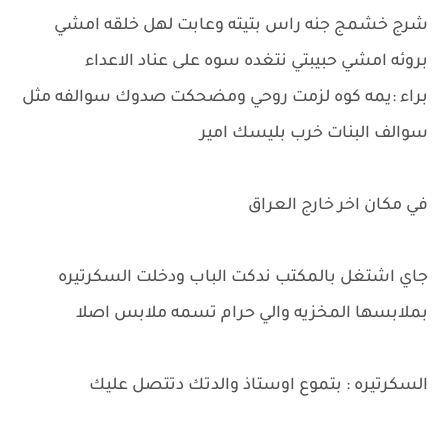
شرج خشمج جنه راس بتيته وعابت لهل خلقه امشي
بروئه امشي حبيبتي نتغده سوه على عناد الاعداء
براء :يمه كوه لزمت روحي ومضحكت صدوك سوالفه مثل
سوالف البنات خرب بليسك امير
في مكان اخر خارج العراق
جاي اشتغل بالمكتب ندكت الباب ودخلت السكرتيره
بملابسها المخزيه والي حرام تسمه ملابس اصلا
السكرتيره : بتموع اوستاذ والدتك دتتصل عليك