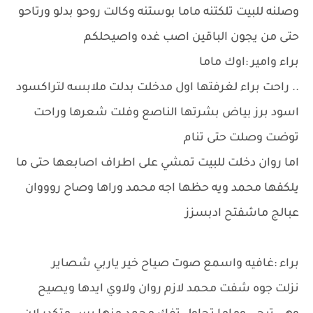
وصلنه للبيت تلكتنه ماما بوستنه وكالت روحو بدلو ورتاحو
حتى من يجون الباقين اصب غده واصيحلكم
براء وامير :اوك ماما
.. راحت براء لغرفتها اول مدخلت بدلت ملابسه لتراكسود
اسود برز بياض بشرتها الناصع وفلت شعرها وراحت
توضت وصلت حتى تنام
اما روان دخلت للبيت تمشي على اطراف اصابعها حتى ما
يلكفها محمد ويه حظها اجه محمد وراها وصاح روووان
عبالج ماشفتح ادبسزز
براء :غافيه واسمع صوت صياح خير ياربي شصاير
نزلت جوه شفت محمد لازم روان ولاوي ايدها ويصيح