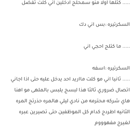
..... كتلها اولا منو سمحلج ادخلين اني كلت تفضل
السكرتيره :بس اني دك
..... ما كتلج احجي اني
السكرتيره :اسفه
..... ثانيا اني مو كلت مااريد احد يدخل عليه حتى اذا اجاني
اتصال ضروري ثالثا هذا لبسج يلبس بالملهى مو اهنا
هاي شركه محترمه من نادي ليلي هالمره حذرتج المره
الثانيه اطردج كدام كل الموظفين حتى تصيرين عبره
لغيرج مفهوووم