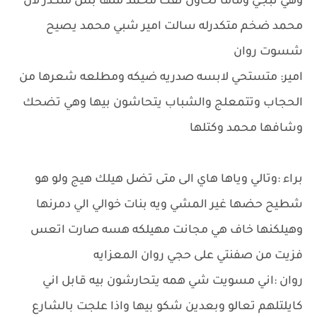
وهي تبجي وماما تحاول تفك محمد منها بس متكدر لان
محمد ضخم متكدرله سالت امير شبي محمد يصيح
شسوت روان
امير: متستحي لابسه صدريه ضيكه ومطلعه شعرها من
الحجاب وتتمعلج والشباب يتحاشون بيها وهي تضحك
وشافها محمد وكتلها
براء :وتالي وياها هاي الى متى تضل هيلك هيج ولو هو
شطيح حضها غير المشي ويه بنات خوالي الي دمرنها
وهيلكنها خاف هي مجانت مهيلكه هسه صارت اتعس
فزيت من صفنتي على حجي روان المعزايه
روان :اني مسويت شي همه يتحارشون بيه قابل اني
كايلتلهم تعالو وبعدين شكو بيها واذا علجت بالشارع