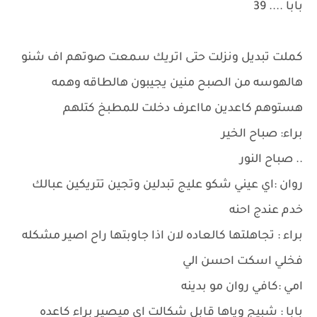
بابا .... 39
كملت تبديل ونزلت حتى اتريك سمعت صوتهم اف شنو
هالهوسه من الصبح منين يجيبون هالطاقه وهمه
هستوهم كاعدين مااعرف دخلت للمطبخ كتلهم
براء: صباح الخير
.. صباح النور
روان :اي عيني شكو عليج تبدلين وتجين تتريكين عبالك
خدم عندج احنه
براء : تجاهلتها كالعاده لان اذا جاوبتها راح اصير مشكله
فخلي اسكت احسن الي
امي :كافي روان مو بدينه
بابا : شبيج وياها قابل شكالت اي ميصير براء كاعده