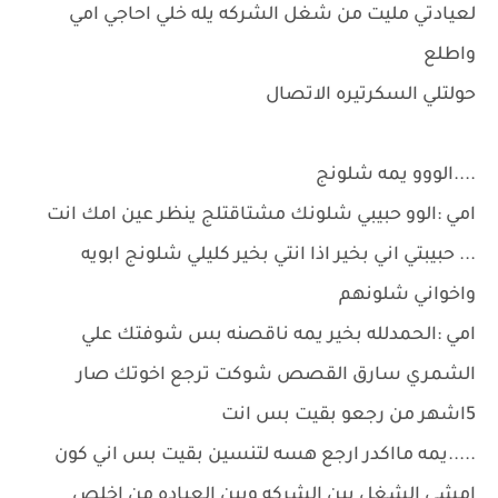
لعيادتي مليت من شغل الشركه يله خلي احاجي امي
واطلع
حولتلي السكرتيره الاتصال
....الووو يمه شلونج
امي :الوو حبيبي شلونك مشتاقتلج ينظر عين امك انت
... حبيبتي اني بخير اذا انتي بخير كليلي شلونج ابويه
واخواني شلونهم
امي :الحمدلله بخير يمه ناقصنه بس شوفتك علي
الشمري سارق القصص شوكت ترجع اخوتك صار
5اشهر من رجعو بقيت بس انت
.....يمه مااكدر ارجع هسه لتنسين بقيت بس اني كون
امشي الشغل بين الشركه وبين العياده من اخلص