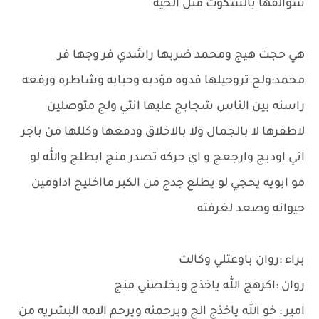
سوالفها بالسكوت مثل الحيه
هي حجت هيج ومحمد ضربها راشدي فر وجها فر
محمد:ولج تروحيلها فدوه مؤدبه وحبابه وشاطره ورفعه
راسنه بين الناس شجابج عليها انتي ولج متوصلين
لاظفرها لا بالجمال ولا بالاخلاق ودفعها وكللها من باجر
اني اوديج وارجعج و اي حركه تصدر منج ابطلج والله لو
مو ابويه يحجي لو يطلع جدج من الكبر مااخليج اداومين
حيوانه وصعد لغرفته
براء :روان باوعتلي وكالت
روان :اكرهج الله ياخذج ويخلصني منج
امير : خو الله ياخذج الج ويرحمنه ويرحم الامه البشريه من