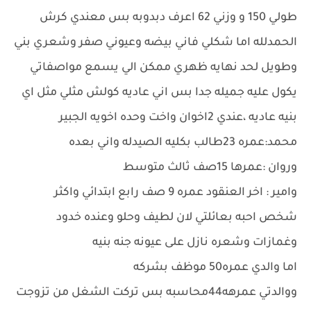
طولي 150 و وزني 62 اعرف دبدوبه بس معندي كرش
الحمدلله اما شكلي فاني بيضه وعيوني صفر وشعري بني
وطويل لحد نهايه ظهري ممكن الي يسمع مواصفاتي
يكول عليه جميله جدا بس اني عاديه كولش مثلي مثل اي
بنيه عاديه ،عندي 2اخوان واخت وحده اخويه الجبير
محمد:عمره 23طالب بكليه الصيدله واني بعده
وروان :عمرها 15صف ثالث متوسط
وامير : اخر العنقود عمره 9 صف رابع ابتدائي واكثر
شخص احبه بعائلتي لان لطيف وحلو وعنده خدود
وغمازات وشعره نازل على عيونه جنه بنيه
اما والدي عمره50 موظف بشركه
ووالدتي عمرهه44محاسبه بس تركت الشغل من تزوجت