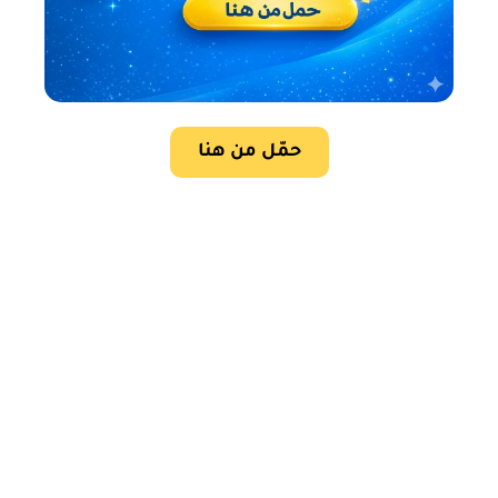
حمّل من هنا