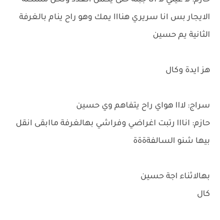
حازم: لا عيني لا انا جبتة حتى يكمل العدد ونحل مشكلة
الايجار بس انا سريري هنااا يمك وهو راح ينام بالغرفة
الثانية يم حسين
هز ايدة وكال
سراج: لااا هواي راح يتفاهم وي حسين
حازم: انااا رتبت اغراضي وفراشي بهالغرفة ماابقى انقل
بيها شنو السالفةةةة
بهالاثناء اجة حسين
كال