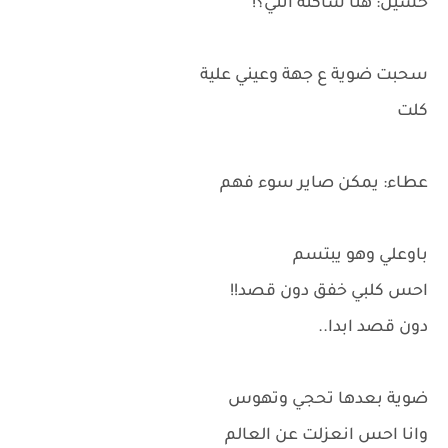
حسين: هنا ساكنة انتي؟!
سحبت ضوية ع جهة وعيني علية
كلت
عطاء: يمكن صاير سوء فهم
باوعلي وهو يبتسم
احس كلبي خفق دون قصد!!
دون قصد ابدا..
ضوية بعدها تحجي وتهوس
وانا احس انعزلت عن العالم