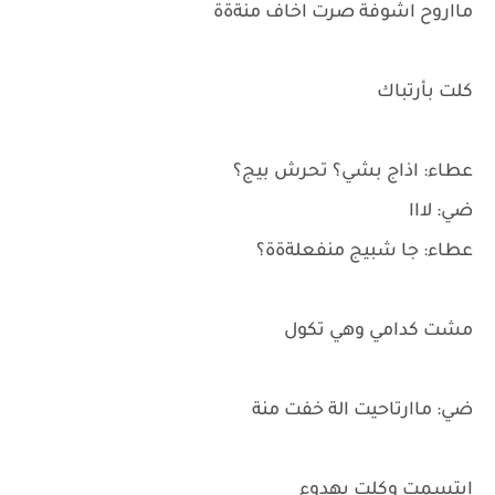
مااروح اشوفة صرت اخاف منةةة
كلت بأرتباك
عطاء: اذاج بشي؟ تحرش بيج؟
ضي: لااا
عطاء: جا شبيج منفعلةةة؟
مشت كدامي وهي تكول
ضي: ماارتاحيت الة خفت منة
ابتسمت وكلت بهدوء