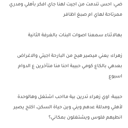
ضي: احس تندمت من اجيت لهنا جاي افكر بأهلي ومدري
ممرتاحة لهاي ام صبغ اظافر
بهالاثناء سمعنا اصوات البنات بالغرفة الثانية
زهراء: يعني ميصير هيج من البارحة اجيتي والاغراض
بعدهي بالكاع كومي حبيبة احنا منا متأخرين ع الدوام
اسبوع
حبيبة: اوي زهراء تدرين بية مااحب اشتغل وهالوحدة
لأهلي ومدللة عدهم ويني وين حياة السكن، اكلج يصير
انطيهم فلوس ويشتغلون بمكاني؟