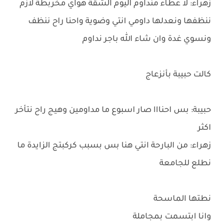
زهراء: لا عطاء منداوم اليوم الشقة هواي مخربطة لازم
ننظفها ونعدلها داومي انتي وضوية واحنا راح ننظف
ونسوي غدة وان شاء الله باجر نداوم
كالت حبيبة بأنزعاج
حبيبة: بس احنااا صار اسبوع ما مداومين وهيج راح نتأخر
اكثر
زهراء: من البارحة انتي هنا بس بسبب كركبتج الزايدة ما
نطلع للجامعة
نطتها الماسحة
وانا ابتسمت بمجاملة