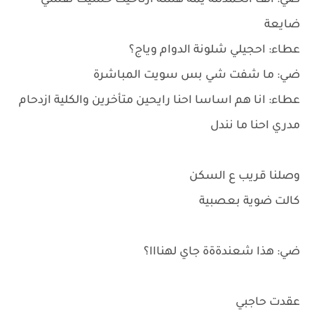
ضي: الف الحمدلله يمة هسة ارتاحيت حسيت نفسي
ضايعة
عطاء: احجيلي شلونة الدوام وياج؟
ضي: ما شفت شي بس سويت المباشرة
عطاء: انا هم اساسا احنا رايحين متأخرين والكلية ازدحام
مدري احنا ما نندل
وصلنا قريب ع السكن
كالت ضوية بعصبية
ضي: هذا شعندةةة جاي لهنااا؟
عقدت حاجبي