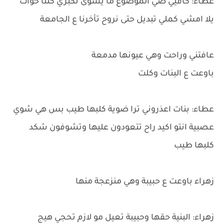
عطاء: كافيي ضي الموضوع ما يسوى تكبري كلنا خوات
يلا امشي كملي تبديل حتى نروح تأخرنا ع الجامعة
عافتني وراحت وهي عيونها مدمعة
باوعت ع البنات وكلت
عطاء: بنات اعذروني ترا ضوية كلبها طيب بس هي شوي
عصبية انتو اكيد راح تتعودون عليها وتشوفون شكد
كلبها طيب
زهراء باوعت ع حبيبة وهي منزعجة منها
زهراء: البنية حقها وحبيبة تعيل مو لازم تحجي هيج