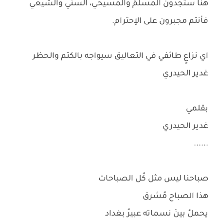
هنا ستجدون المسلمُ والمسيحي، السني والشيعي
فأنتم مجبرون على الإحترام.
اي نزاعٍ طائفي في التعاليق سيواجه بالكتم والحظر
غدير الحيدري
بقلمي
غدير الحيدري
......
صباحنا ليس مثل كُل الصباحات
هذا الصباح مُشرق
يحملُ بينَ نسماته عبيرُ بغداد