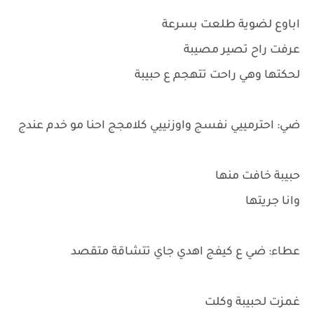
اباوع لضوية طلعت بسرعة
عرفت راح تصير مصيبة
لحكتها وهي راحت تتهجم ع حبيبة
ضي: احترمييي نفسج واوزنييي كلامجج احنا مو خدم عندج
حبيبة خافت منها
وانا جريتها
عطاء: ضي ع كيفج اهدي جاي تتشاقة متقصد
غمزت لحبيبة وكلت