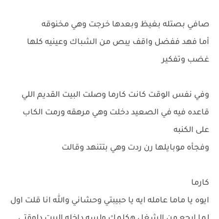
صافي بصتله بغيظ وبعدها خرجت وهي مخنوقه
أما فهد ففضل واقف يبص من الشباك وعينيه كلها
غضب وتفكير
وفي نفس الوقت كانت كارما وصلت البيت القديم اللي
قاعده فيه في الصعيد دخلت وهي مرهقه ورمت الكاب
على الكنبه
وفجأه موبايلها رن ردت وهي بتتنهد وقالت
كارما
ايوه يا ماما عامله ايه يا حبيبتي وحشاني والله انا قلت اول
لما ارجع من الشغل هكلمك ولسه داخله البيت دلوقتي