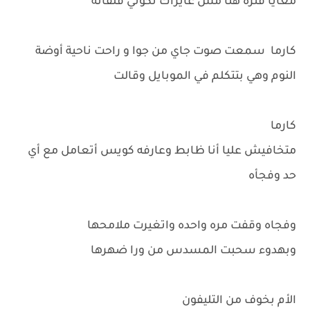
معايا فتره هنا مش عايزاك تكوني قلقانه
كارما سمعت صوت جاي من جوا و راحت ناحية أوضة
النوم وهي بتتكلم في الموبايل وقالت
كارما
متخافيش عليا أنا ظابط وعارفه كويس أتعامل مع أي
حد وفجأه
وفجاه وقفت مره واحده واتغيرت ملامحها
وبهدوء سحبت المسدس من ورا ضهرها
الأم بخوف من التليفون