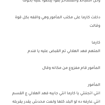
وكل الظباط والعساكر بقوا يبصوا عليه بخوف
دخلت كارما على مكتب المأمور وهي واقفه بكل قوة
وقالت
كارما
المتهم فهد الهلالي تم القبض عليه يا فندم
المأمور قام مفزوع من مكانه وقال
المأمور
انتي اتجننتي يا كارما انتي جايبه فهد الهلالي ع القسم
انتي عارفه ده لو البلد كلها ولعت محدش يقدر يقربله