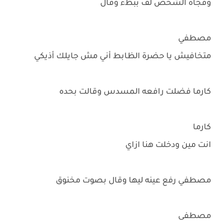
وفجأه الشخص لف ببطء وقال
مصطفي
متخافيش يا حضرة الظابط أني مش جايلك أذيكي
كارما فضلت رافعه المسدس وقالت بحده
كارما
انت مين ودخلت هنا ازاي
مصطفي رفع عينه ليها وقال بصوت مخنوق
مصطفى