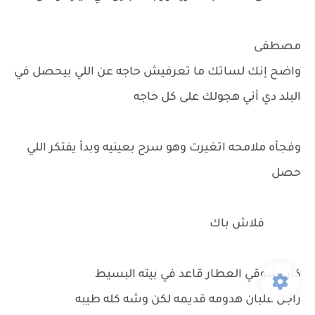
مصطفى
واضح إنك لساتك ما تعرفيش حاجه عن اللي بيحصل في
البلد دي أني هجولك على كل حاجه
وفجأه ملامحه اتغيرت وهو سرح بعينيه وبدأ يفتكر اللي
حصل
فلاش باك
كان شوقي العطار قاعد في بيته البسيط
راجل غلبان هدومه قديمه لكن وشه كله طيبه