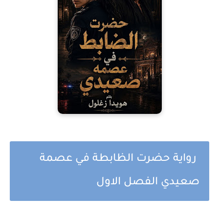
رواية حضرت الظابطة في عصمة
صعيدي الفصل الاول