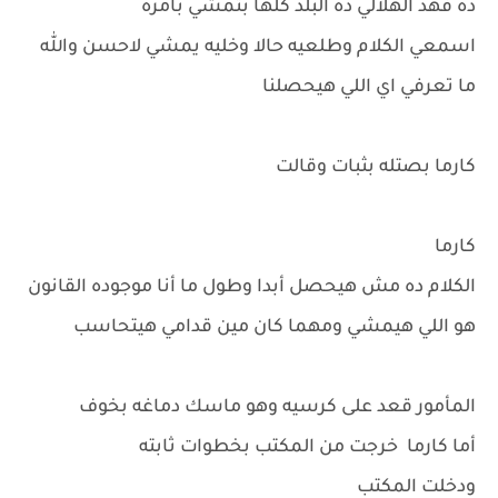
ده فهد الهلالي ده البلد كلها بتمشي بأمره
اسمعي الكلام وطلعيه حالا وخليه يمشي لاحسن والله
ما تعرفي اي اللي هيحصلنا
كارما بصتله بثبات وقالت
كارما
الكلام ده مش هيحصل أبدا وطول ما أنا موجوده القانون
هو اللي هيمشي ومهما كان مين قدامي هيتحاسب
المأمور قعد على كرسيه وهو ماسك دماغه بخوف
أما كارما خرجت من المكتب بخطوات ثابته
ودخلت المكتب