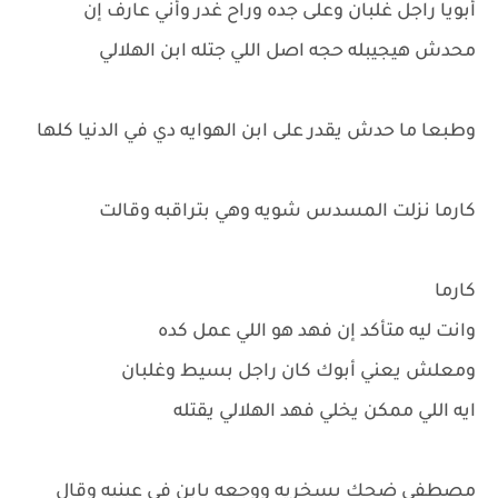
أبويا راجل غلبان وعلى جده وراح غدر وأني عارف إن
محدش هيجيبله حجه اصل اللي جتله ابن الهلالي
وطبعا ما حدش يقدر على ابن الهوايه دي في الدنيا كلها
كارما نزلت المسدس شويه وهي بتراقبه وقالت
كارما
وانت ليه متأكد إن فهد هو اللي عمل كده
ومعلش يعني أبوك كان راجل بسيط وغلبان
ايه اللي ممكن يخلي فهد الهلالي يقتله
مصطفى ضحك بسخريه ووجعه باين في عينيه وقال