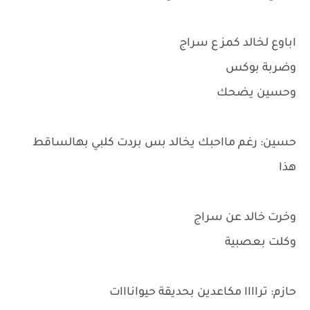
اباوع لخالد كمز ع سراج
وضربة بوكس
وحسين يضحك
حسين: رغم مااحبك يخالد بس بردت كلبي بهالساقط
هذا
وخرت خالد عن سراج
وكلت بعصبية
حازم: تراااا مكاعدين بحديقة حيوانااات