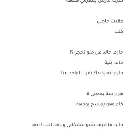
كدرت تدرس بملازمي هههه
عقدت حاجبي
كلت
حازم: خالد عن منو تحجي؟!
خالد: بنية
حازم: تعرفها؟ تقرب لواحد بينا
هز راسة بمعنى لا
كام وهو يمسح بوجهة
خالد: مااعرف شنو مشكلتي وياها، احب اذيها