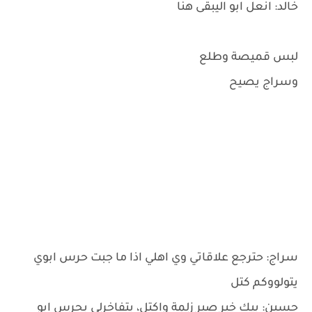
خالد: انعل ابو اليبقى هنا
لبس قميصة وطلع
وسراج يصيح
سراج: حترجع علاقاتي وي اهلي اذا ما جبت حرس ابوي
يتولووكم كتل
حسين: بيك خير صير زلمة واكتل، يتفاخرلي بحرس ابو