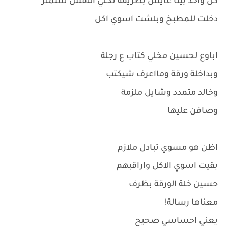
كل واحد بينا عايش بطريقة تخلي النفس تشمئز
دخلت للمطبخ وبلشت اسوي اكل
اباوع لحسين مخلي كتاب ع رجلة
وبداخلة ورقة ومااعرف شيكتب
وخالد متمدد وشايل ملزمة
وصافن عليها
اظن هو مسوي تبادل ملازم
بقيت اسوي الاكل واراقبهم
حسين خلة الورقة بظرف
معناها رسالة!
يعني احساسي صحيح