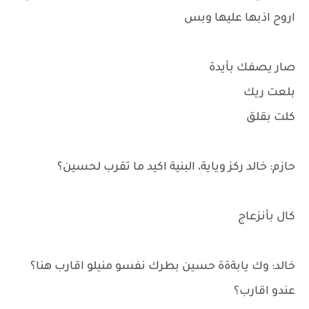
اروح اذبها عليها وبس
صار يصفك بأيدة
بلعت ريك
كلت بقلق
حازم: خالد ركز وياية، البنية اكيد ما تقرب لحسين؟
كال بأنزعاج
خالد: وك يابةةة حسين بطرك نفسو منيلو اقارب هنا؟
عندو اقارب؟