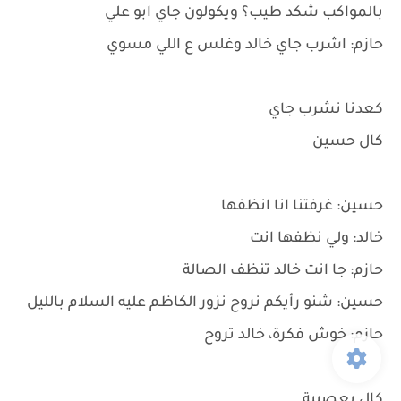
بالمواكب شكد طيب؟ ويكولون جاي ابو علي
حازم: اشرب جاي خالد وغلس ع اللي مسوي
كعدنا نشرب جاي
كال حسين
حسين: غرفتنا انا انظفها
خالد: ولي نظفها انت
حازم: جا انت خالد تنظف الصالة
حسين: شنو رأيكم نروح نزور الكاظم عليه السلام بالليل
حازم: خوش فكرة، خالد تروح
كال بعصبية