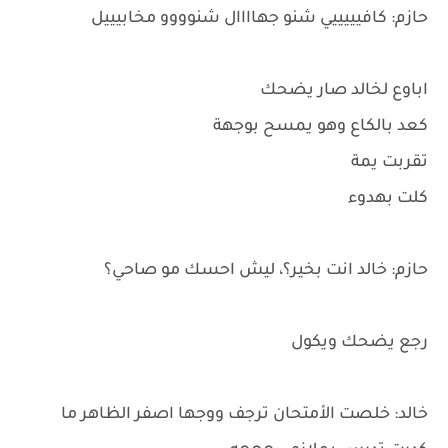
حازم: كافيييييي شنو جهاااال شنوووو مخابيييل
اباوع لخالد صار يضحك
كعد بالكاع وهو يمسح بوجهة
تقربت يمة
كلت بهدوء
حازم: خالد انت بخير؟، ليش احسك مو صاحي؟
رجع يضحك ويكول
خالد: خلصت الأمتحان ترجف ووجها اصفر الظاهر ما