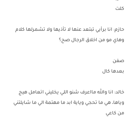
كلت
حازم: انا برأيي تبتعد عنها لا تأذيها ولا تشمرلها كلام
وهاي مو من اخلاق الرجال صح؟
صفن
بعدها كال
خالد: انا والله مااعرف شنو اللي يخليني اتعامل هيج
وياها، هي ما تحجي وياية ابد ما مهتمة الي ما شايلتني
من كاعي