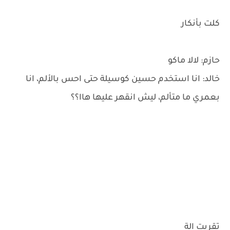
كلت بأنكار
حازم: لالا ماكو
خالد: انا استخدم حسين كوسيلة حتى احس بالألم، انا
بعمري ما متألم، ليش انقهر عليها هاا؟؟
تقربت الة