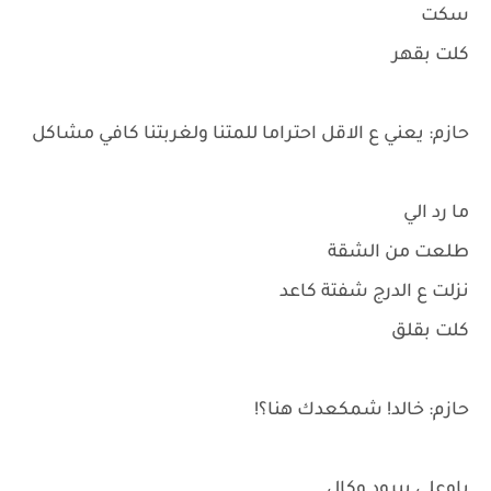
سكت
كلت بقهر
حازم: يعني ع الاقل احتراما للمتنا ولغربتنا كافي مشاكل
ما رد الي
طلعت من الشقة
نزلت ع الدرج شفتة كاعد
كلت بقلق
حازم: خالد! شمكعدك هنا؟!
باوعلي ببرود وكال