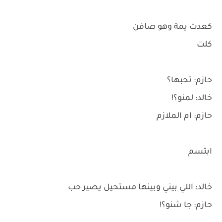
كعدت يمة وهو صافن
كلت
حازم: تحبها؟
خالد: لمنو؟!
حازم: ام الملازم
ابتسم
خالد: اللي بيني وبينها مستحيل يصير حب
حازم: جا شنو؟!