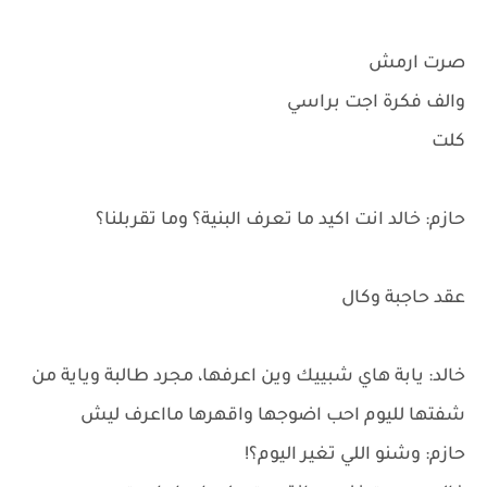
صرت ارمش
والف فكرة اجت براسي
كلت
حازم: خالد انت اكيد ما تعرف البنية؟ وما تقربلنا؟
عقد حاجبة وكال
خالد: يابة هاي شبييك وين اعرفها، مجرد طالبة وياية من
شفتها لليوم احب اضوجها واقهرها مااعرف ليش
حازم: وشنو اللي تغير اليوم؟!