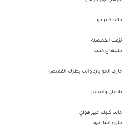
خالد: اغير جو
نزعت القمصلة
خليتها ع كتفة
حازم: الجو بارد وانت بطرك القميص
باوعلي وابتسم
خالد: كلبك جبير هواي
حازم: احنا اخوة