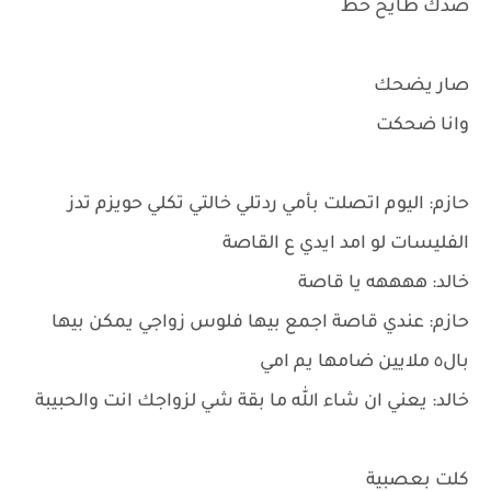
صدك طايح حظ
صار يضحك
وانا ضحكت
حازم: اليوم اتصلت بأمي ردتلي خالتي تكلي حويزم تدز
الفليسات لو امد ايدي ع القاصة
خالد: ههههه يا قاصة
حازم: عندي قاصة اجمع بيها فلوس زواجي يمكن بيها
بال٥ ملايين ضامها يم امي
خالد: يعني ان شاء الله ما بقة شي لزواجك انت والحبيبة
كلت بعصبية