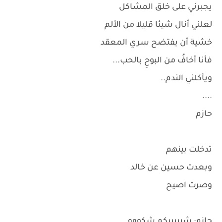
يجبرني على خلق المشاكل
لعلني أنال شيئا قليلا من الألم
خشية أن يفتضح سري المعقد
فأنا أخافُ من البوحِ بالحب...
ويأكلني الندم..
....
حازم
تدخلت بينهم
وبعدت حسين عن خالد
وصرت اصيح
حازم: شبييييكم شكووو