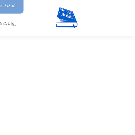
اتفاقية ال
روايات ك