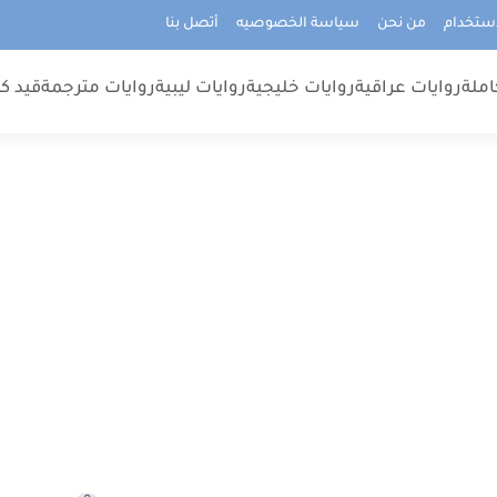
استخدام
من نحن
سياسة الخصوصيه
أتصل بنا
املة
روايات عراقية
روايات خليجية
روايات ليبية
روايات مترجمة
قيد كت