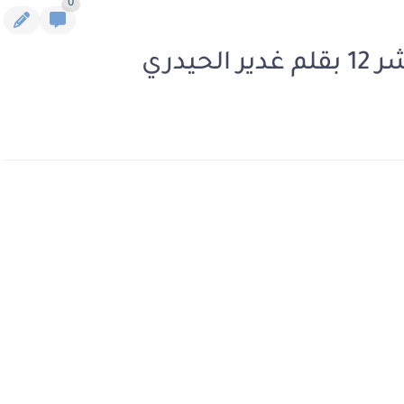
0
يدري