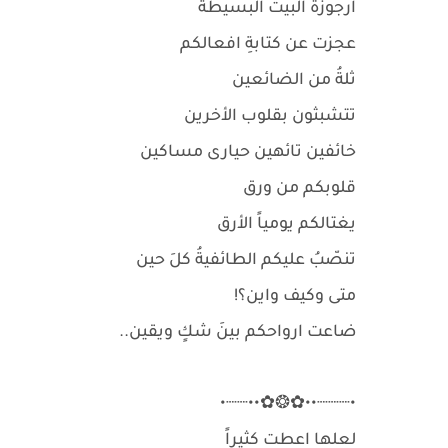
ارجوزة البيت البسيطة
عجزت عن كتابةِ افعالكم
ثلةُ من الضائعين
تتشبثون بقلوب الأخرين
خائفين تائهين حيارى مساكين
قلوبكم من ورق
يغتالكم يومياً الأرق
تنصّبُ عليكم الطائفيةُ كلَ حين
متى وكيف واين؟!
ضاعت ارواحكم بينَ شكٍ ويقين..
•┈┈┈••✿❂✿••┈┈•
لعلها اعطت كثيراً