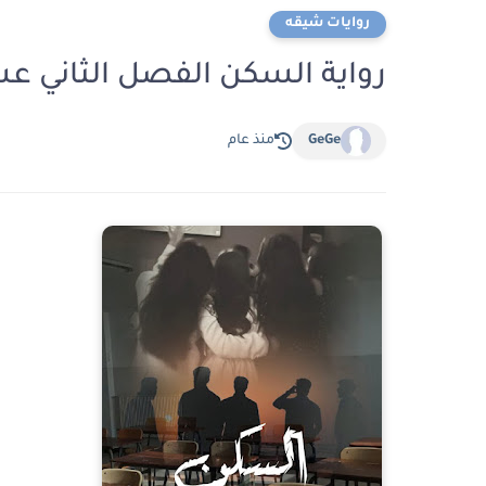
روايات شيقه
رواية السكن الفصل الثاني عشر 12 بقلم غدير الح
GeGe
منذ عام