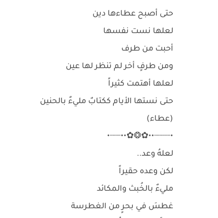
حتى أصبح عطاءها دين
لعلها نست نفسها
أحبت من طرف
ومن طرفٍ أخر لم تنظر لها عين
لعلها أهتمت كثيراً
حتى نستها الأيام ككتابٌ مليءٌ بالحنين
(عطاء)
•┈┈┈••✿❂✿••┈┈•
لعلهُ وعد..
لكن وعده حقيراً
مليءٌ بالخُبث والمكائد
غطسَ في بحرٍ من الغطرسة