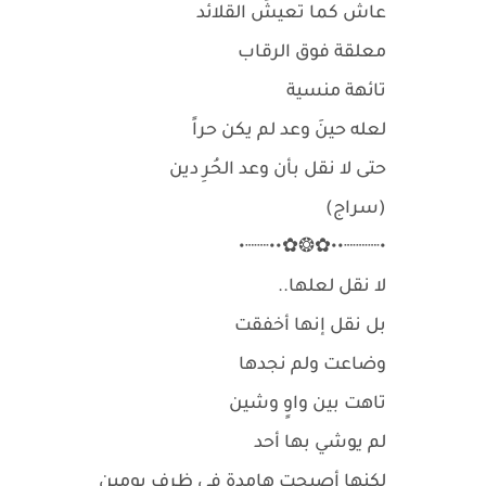
عاشَ كما تعيشُ القلائد
معلقة فوق الرقاب
تائهة منسية
لعله حينَ وعد لم يكن حراً
حتى لا نقل بأن وعد الحُرِ دين
(سراج)
•┈┈┈••✿❂✿••┈┈•
لا نقل لعلها..
بل نقل إنها أخفقت
وضاعت ولم نجدها
تاهت بين واوٍ وشين
لم يوشي بها أحد
لكنها أصبحت هامدة في ظرفِ يومين