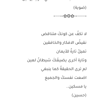
(ضوية)
•┈┈┈••✿❂✿••┈┈•
لا تكفُ عن كونكَ متناقض
نقيضُ الافكار والخافقين
تميلُ تارةً للأيمان
وتارة أخرى يضيعُكَ شيطانُ لعين
لم ترى الحقيقةُ كما ينبغي
اضعت نفسكَ والجميع
يا مسكين..
(حسين)