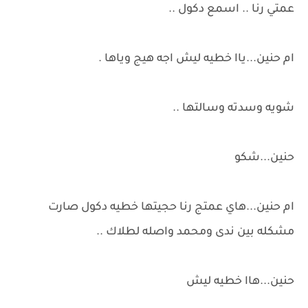
عمتي رنا .. اسمع دكول ..
ام حنين...ياا خطيه ليش اجه هيج وياها .
شويه وسدته وسالتها ..
حنين...شكو
ام حنين...هاي عمتج رنا حجيتها خطيه دكول صارت
مشكله بين ندى ومحمد واصله لطلاك ..
حنين...هاا خطيه ليش