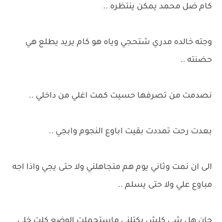
كام ضل محمد يمكن ينتظره ..
وجته خالده مدري شتحجي وياه هو كام يريد يطلع هي
حضنته ..
نصدمت من تصرفها حسيت كمت اغلي من داخلي ..
بعدت رحت تمددت بقيت اباوع النجوم وابجي ..
الى ان نمت وثاني يوم هم متجاهلني ولا حتى يجي واذا اجه
مباوع علي ولا حتى يسلم ..
جان هل شي كلش يكتلني ماستحملت الوضع كلت خلي