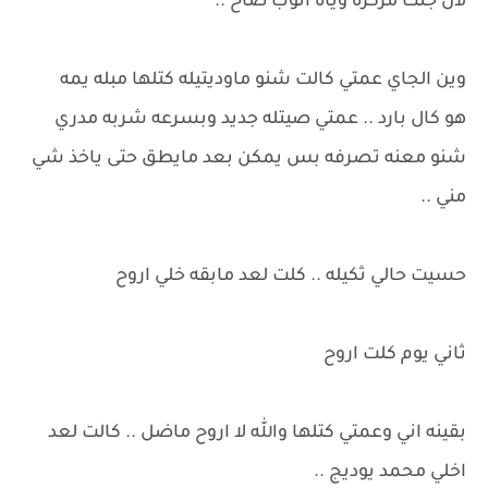
لان جنت مركزه وياه انوب صاح ..
وين الجاي عمتي كالت شنو ماوديتيله كتلها مبله يمه
هو كال بارد .. عمتي صيتله جديد وبسرعه شربه مدري
شنو معنه تصرفه بس يمكن بعد مايطق حتى ياخذ شي
مني ..
حسيت حالي ثكيله .. كلت لعد مابقه خلي اروح
ثاني يوم كلت اروح
بقينه اني وعمتي كتلها والله لا اروح ماضل .. كالت لعد
اخلي محمد يوديج ..