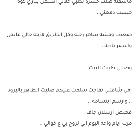
ماشفته ضلت حسرة بكلبي خلاني اشتعل بناري كوه
حبست دمعتي..
صعدت ومشه ساهر رحنه وكل الطريق لازمه حالي مابجي
واعصر باديه .
وصلني طبيت للبيت ..
امي شافتني تفاجت سلمت عليهم ضليت اتظاهر بالبرود
.. وارسم ابتسامه ..
قصص ارسلان جاف
مرت ايام واجه اليوم الي نروح بي ع خوالي ..