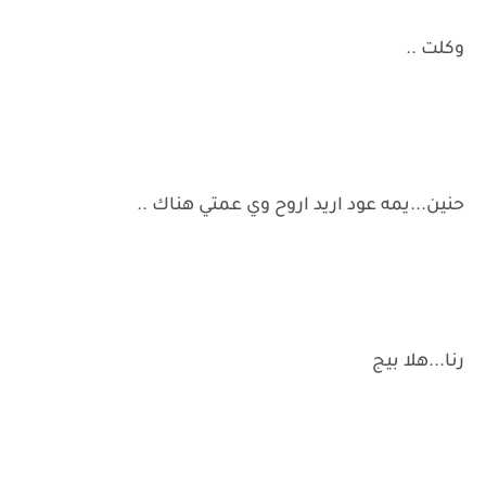
وكلت ..
حنين...يمه عود اريد اروح وي عمتي هناك ..
رنا...هلا بيج