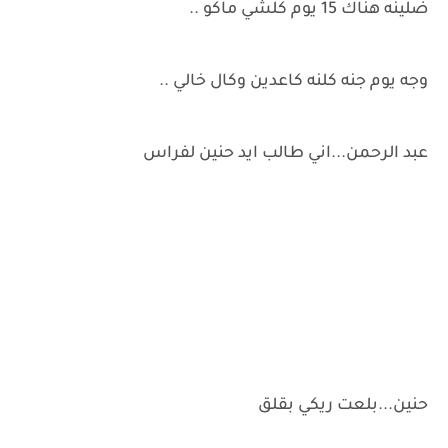
ضلينه هناك 15 يوم كلشي ماكو ..
وجه يوم جنه كلنه كاعدين وكال خالي ..
عبد الرحمن...اني طالب ايد حنين لفراس
حنين...بلعت ريكي بقلق