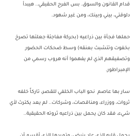
قدام القانون والسوق. بس الفرح الحقيقي.. هيبدأ
دلوقتي، بيني وبينك، ومن غير شهود.
حملها فجأة بين ذراعيه (بحركة مفاجئة جعلتها تصرخ
بخفوت وتتشبث بعنقه) وسط ضحكات الحضور
وتصفيقهم الذي لم يفهموا أنه هروب رسمي من
الإمبراطور.
سار بها عاصم نحو الباب الخلفي للقصر، تاركاً خلفه
ثروات، ووزراء، ومناقصات، وشركات.. لم يعد يكترث لأي
شيء، فقد كان يحمل بين ذراعيه ثروته الحقيقية..
يحمل قلبه الذي عاد ينبض، وتمردها الذي أقسم أن