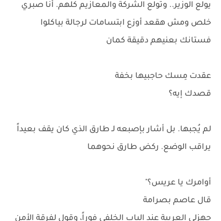
يولع الوزير.. وتولع الشركة والمعازيم كلهم. أنا صبري
خلص ومش هقعد أوزع ابتسامات لرجالة بياكلوا
فستانك بعنيهم دقيقة كمان
عقدت مِسك حاجبيها بخفة
قصدك إيه؟
لم يُجبها. بل أشار بإصبعه لـ طارق الذي كان يقف بعيداً
يراقب الوضع. ركض طارق نحوهما
أوامرك يا عريس؟"
قال عاصم بصرامة
جهزلي العربية عند الباب الخلفي فوراً، وقول لفرقة الأمن