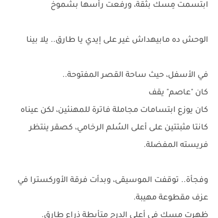
ابتسمت مِسك بثقة، ورفعت رأسها بشموخ
الوحش ده مابيهداش غير على إيدي يا طارق.. يلا بينا
في الأسفل، حيث ساحة القصر المفتوحة..
كان "عاصم" يقف
كان يوزع ابتسامات مجاملة فاترة للمهنئين، لكن عيناه
كانتا مثبتتين على أعلى السُلم الرخامي، كصقر ينتظر
فريسته المفضلة.
وفجأة.. توقفت الموسيقى، وبدأت فرقة الأوركسترا في
عزف مقطوعة مهيبة.
ظهرت مِسك في أعلى الدرج متأبطة ذراع طارق.