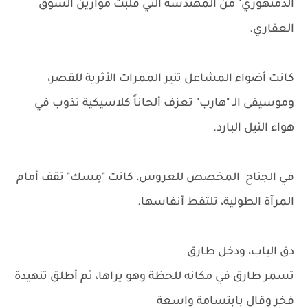
الدمنهوري" من المهندسة التي قلبت موازين السوق
العقاري.
كانت أضواء المشاعل تنير الممرات الأثرية للقصر،
وموسيقى الـ "هارب" تعزف ألحاناً كلاسيكية تذوب في
هواء النيل البارد.
في الجناح المخصص للعروس، كانت "مِسك" تقف أمام
المرآة الطولية، تلتقط أنفاسها.
دق الباب، ودخل طارق
تسمر طارق في مكانه للحظة وهو يراها، ثم أطلق تنهيدة
فخر وقال بابتسامة واسعة