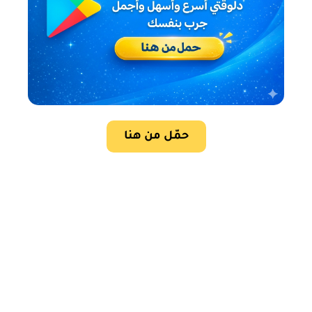
حمّل من هنا