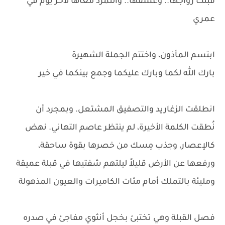
قَبلت زواجها.. وعشقها.. والتمرد معاها لآخر يوم في
عمري
ابتسم المأذون، واختتم الجملة الشهيرة
بارك الله لكما وبارك عليكما وجمع بينكما في خير
انطلقت الزغاريد والتصفيق المشتعل. وبمجرد أن
نُطقت الكلمة الأخيرة، لم ينتظر عاصم التهاني. نهض
كالإعصار، وجذب مِسك من خصرها بقوة ساحقة،
ورفعها عن الأرض قليلاً ليلتهم شفتيها في قبلة عميقة
ومليئة بالتملك أمام مئات الكاميرات والعيون المذهولة
فصل القبلة وهي تختبئ بخجل أنثوي مفاجئ في صدره