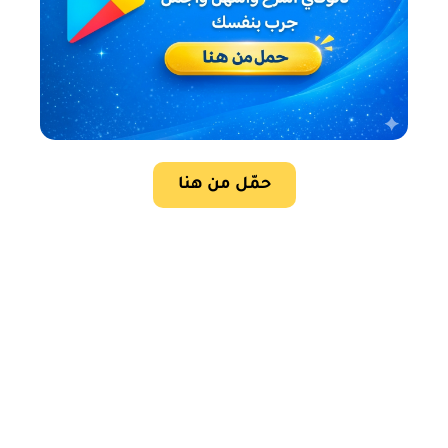
حمّل من هنا