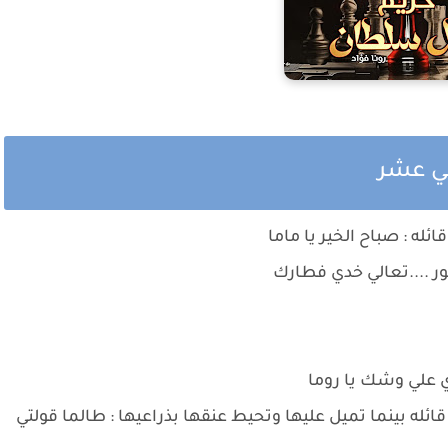
ني عشر
ئله : صباح الخير يا ماما
نور ....تعالي خدي فطارك
ي علي وشك يا روما
ائله بينما تميل عليها وتحيط عنقها بذراعيها : طالما قولتي