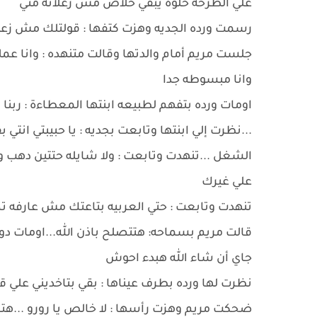
علي الطرحه حلوة يبقي خلاص مش زعلانه مني
رسمت ورده الجديه وهزت كتفها : قولتلك مش زعلا
جلست مريم أمام والدتها وقالت متنهده : وانا عم
وانا مبسوطه جدا
اومات ورده بتفهم لطبيعه ابنتها المعطاءة : رب
...نظرت إلي ابنتها وتابعت بجديه : يا حبيبتي انت
الشغل ...تنهدت وتابعت : ولا شايله حتتين دهب ول
علي غيرك
تنهدت وتابعت : حتي العربيه بتاعتك مش عارفه 
قالت مريم بسماحه: هتتصلح باذن الله...اومات دون
جاي أن شاء الله هبدء احوش
نظرت لها ورده بطرف عيناها : بقي بتاخديني علي 
ضحكت مريم وهزت رأسها : لا خالص يا رورو ...هت