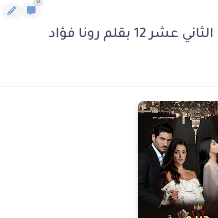
0
 بقلم رونا فؤاد