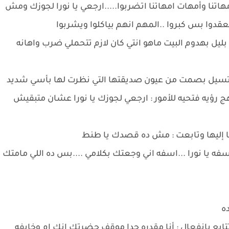
نا وأمهات امهاتنا اتضربوا.....ارجعي يا نورا لجوزك ومش
عقدوا بس كبروا ..المهم انهم بياكلوا ويشربوا
بليل بهدوم البيت ماهو انتي كان لازم تتحملي ضرب واهانه
ع تسيل بصمت من عيون صديقتها التي نظرت لها بأسي شديد
 رؤيه فتحيه للأمور : ارجعي لجوزك يا نورا عشان متبقيش
ا إليها وتابعت : مش ده قصدك يا طنط
سفه يا نورا ...اسفه اني وجعتك بكلامي ....بس ده اللي مامتك
ده
بع بانفعال : أنا مقدره جدا موقف حضرتك انك ام وخايفه