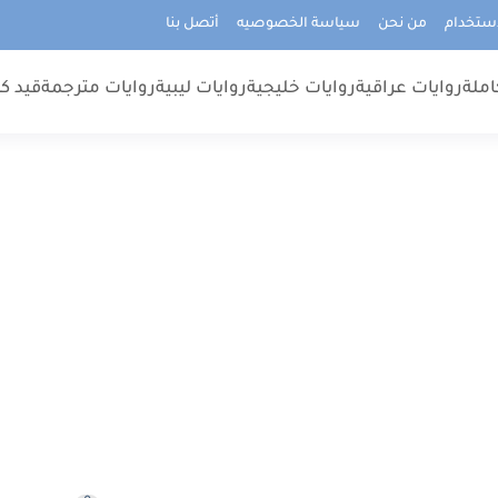
استخدام
من نحن
سياسة الخصوصيه
أتصل بنا
املة
روايات عراقية
روايات خليجية
روايات ليبية
روايات مترجمة
قيد كت