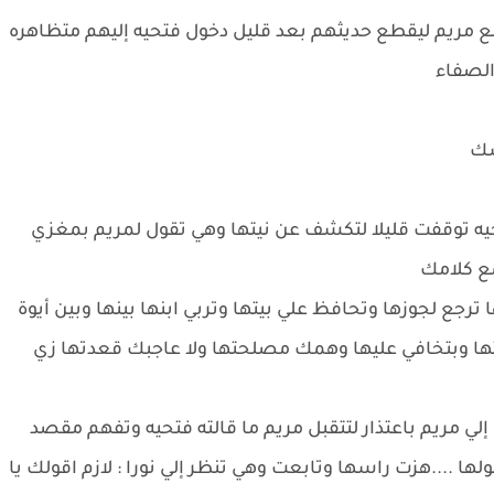
ع مريم ليقطع حديثهم بعد قليل دخول فتحيه إليهم متظاهره
 الصفاء
فسك
حيه توقفت قليلا لتكشف عن نيتها وهي تقول لمريم بمغزي
مع كلامك
ترجع لجوزها وتحافظ علي بيتها وتربي ابنها بينها وبين أيوة
تها وبتخافي عليها وهمك مصلحتها ولا عاجبك قعدتها زي
لي مريم باعتذار لتتقبل مريم ما قالته فتحيه وتفهم مقصد
لها ....هزت راسها وتابعت وهي تنظر إلي نورا : لازم اقولك يا