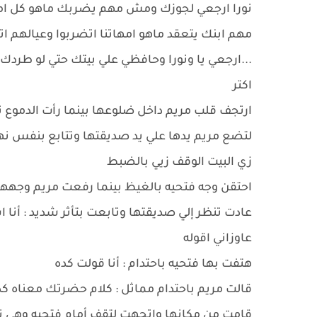
نورا ارجعي لجوزك ومش مهم يضربك ماهو كل امهات
مهم ابنك يتعقد ماهو امهاتنا اتضربوا وعيالهم ات
...ارجعي يا ونورا وحافظي علي بيتك حتي لو طردك 
اكتر
ارتجف قلب مريم داخل ضلوعها بينما رأت الدمو
لتضع مريم يدها علي يد صديقتها وتتابع بنفس نهج
زي البيت الوقف زيي بالضبط
احتقن وجه فتحيه بالغيظ بينما رفعت مريم وجهه
عادت تنظر إلي صديقتها وتابعت بتأثر شديد : أنا ا
عاوزاني اقوله
هتفت بها فتحيه باحتدام : أنا قولت كده
قالت مريم باحتدام مماثل : كلام حضرتك معناه ك
قامت من مكانها واتجهت لتقف أمام فتحيه وهي تتا