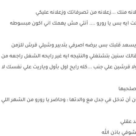
نه منك ...زعلانه من تصرفاتك وزعلانه عليكي
لت ايه بس يا رورو .... أنتي مش يهمك اني اكون مبسوطه
نا يسعد قلبك بس برضه اصرفي بتدبير وشيلي قرش للزمن
ي بقالك سنين بتشتغلي والنتيجه ايه غير رايحه الشغل راجعه من
ا قرشين علي جنب ...كله رايح اول بأول وياريت علي نفسك لا
تصلحيها
 أن تدخل في جدل مع والدتها : وحاضر يا رورو من الشهر اللي
قد عقلي
شوفي باذن الله