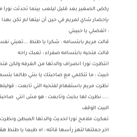
ركض الصغير بعد قليل ليلعب بينما تحدثت نورا م
بإحضار شاي لمريم في حين أن نيتها لم تكن بهذا
: اتفضلي يا حبيبتي
قالت مريم بابتسامه : شكرا يا طنط ...تعبتي ن
قالت فتحيه بابتسامه صفراء : تعبك راحه
انتظرت نورا انصراف والدتها من الغرفه ولكن فت
خبيث : ما تتكلمي مع صاحبتك يا بنتي طالما بتس
نظرت مريم باستفهام لفتحيه التي تابعت : قوليلها 
.....نظرت لها بخبث وتابعت : هو مش انتي صاحب
البيت الوقف
تعكرت ملامح نورا لحديث والدتها المبطن ونظرت إ
اخر جملتها لتهز رأسها قائله : اه طبعا يا طنط هقو