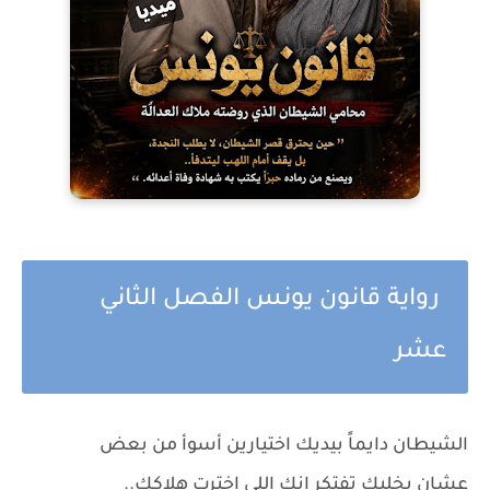
رواية قانون يونس الفصل الثاني
عشر
الشيطان دايماً بيديك اختيارين أسوأ من بعض
عشان يخليك تفتكر إنك اللي اخترت هلاكك..