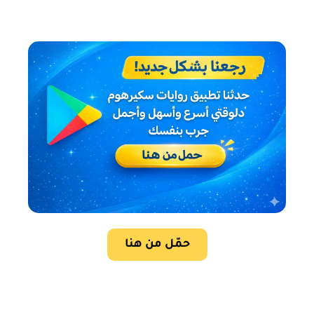
حمّل من هنا