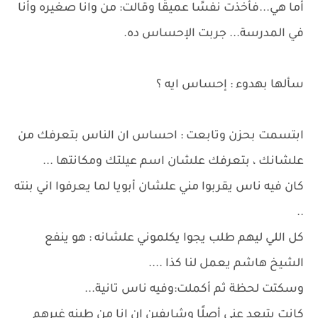
أما هي...فأخذت نفسًا عميقًا وقالت: من وانا صغيره وأنا
في المدرسة... جربت الإحساس ده.
سألها بهدوء : إحساس ايه ؟
ابتسمت بحزن وتابعت : احساس ان الناس بتعرفك من
علشانك ، بتعرفك علشان اسم عيلتك ومكانتها ...
كان فيه ناس يقربوا مني علشان أبويا لما يعرفوا اني بنته
..
كل اللي ليهم طلب يجوا يكلموني علشانه : هو ينفع
الشيخ هاشم يعمل لنا كذا ....
وسكتت لحظة ثم أكملت:وفيه ناس تانية...
كانت بتبعد عني أصلًا وشايفين ان انا من طينه غيرهم