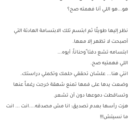
هو...هو اللي أنا فهمته صح؟
نظر إليها طويلًا ثم ابتسم تلك الابتسامة الهادئة التي
أصبحت لا تظهر إلا معها.
ابتسامه تشع دفئا ًوحناناً: أيوه...
اللي فهمتيه صح.
انتي هنا... علشان تحققي حلمك وتكملي دراستك.
وضعت يدها على فمها تمنع شهقة خرجت رغماً عنها
وتساقطت دموعها دون أن تشعر.
هزت رأسها بعدم تصديق: انا مش مصدقه....انت ... انت
ما نسيتش!!!