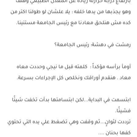
بارتفاع درجه حرارته زياده عن المعدل الطبيعي وهتف
وهو يجذبها من يدها خلفه : يلا علشان لو طولنا اكتر من
كده مش هنلحق معادنا مع رئيس الجامعة مستنينا.
رمشت في دهشة: رئيس الجامعة؟
أومأ برأسه مؤكداً : كلمته قبل ما نيجي وحددت معاه
معاد . هنقدم أوراقك ونخلص كل الإجراءات بسرعة.
ابتسمت في البداية...لكن ابتسامتها بدأت تخفت شيئًا
فشيئًا.
ترددت لثوانٍ...ثم وقفت وهي تضغط علي يده التي تحتوي
كفها بحنان ....