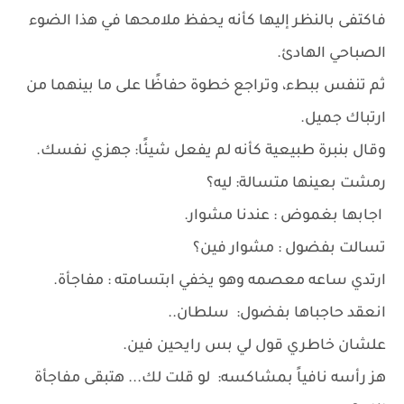
فاكتفى بالنظر إليها كأنه يحفظ ملامحها في هذا الضوء
الصباحي الهادئ.
ثم تنفس ببطء، وتراجع خطوة حفاظًا على ما بينهما من
ارتباك جميل.
وقال بنبرة طبيعية كأنه لم يفعل شيئًا: جهزي نفسك.
رمشت بعينها متسالة: ليه؟
اجابها بغموض : عندنا مشوار.
تسالت بفضول : مشوار فين؟
ارتدي ساعه معصمه وهو يخفي ابتسامته : مفاجأة.
انعقد حاجباها بفضول: سلطان..
علشان خاطري قول لي بس رايحين فين.
هز رأسه نافياً بمشاكسه: لو قلت لك... هتبقى مفاجأة