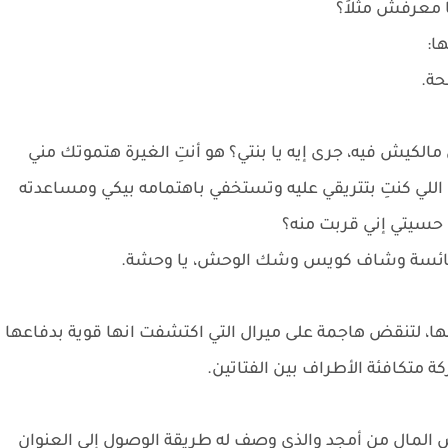
ا معرفش مثلاً؟
ا:
حة.
الكيش فيه، جرى إيه يا بنتي؟ هو أنتِ الغيرة هتموتك مني
اللي كنتِ بتتريقي عليه وتستخفي باهتمامه بيكي ومساعدته
ك حسيتي إني قربت منه؟
بائسة وشاف كويس وشك الوحش، يا وحشة.
، لتنقض هاجمة على ميرال التي اكتشفت انها قوية بدفاعها
متكافئة الأطراف بين الفتاتين.
ض المال من أمجد والذي وصف له طريقة الوصول إلى العنوان