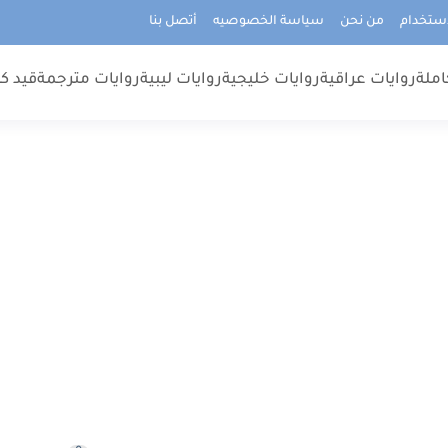
استخدام
من نحن
سياسة الخصوصيه
أتصل بنا
املة
روايات عراقية
روايات خليجية
روايات ليبية
روايات مترجمة
قيد كت