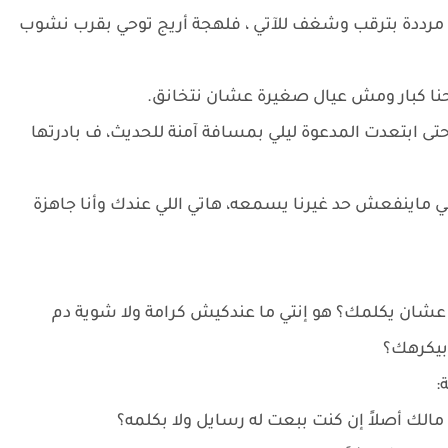
لف مرددة بترقب وشغف للآتي ، فلهجة أريج توحي بقرب نشوب
إحنا كبار ومش عيال صغيرة عشان نتخانق.
ى ابتعدت المدعوة ليلي بمسافة آمنة للحديث، ف بادرتها
ي ماينفعش حد غيرنا يسمعه، هاتي اللي عندك وأنا جاهزة
ي عشان يكلمك؟ هو إنتي ما عندكيش كرامة ولا شوية دم
يكرهك؟
:
 مالك أصلاً إن كنت ببعت له رسايل ولا بكلمه؟