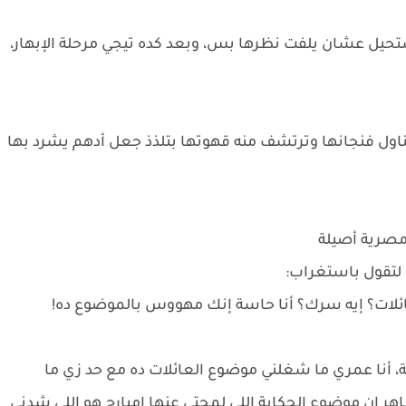
حيل عشان يلفت نظرها بس، وبعد كده تيجي مرحلة الإبهار،
اول فنجانها وترتشف منه قهوتها بتلذذ جعل أدهم يشرد بها
ة مصرية أصيلة
 لتقول باستغراب:
عائلات؟ إيه سرك؟ أنا حاسة إنك مهووس بالموضوع ده!
، أنا عمري ما شغلني موضوع العائلات ده مع حد زي ما
إن موضوع الحكاية اللي لمحتي عنها إمبارح هو اللي شدني