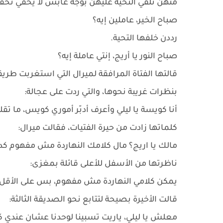
منهن تلقي التحية عليهن بوجه عابس لا يخفي تحفز
صباح الخير، عاملين إيه؟
رددن خلفها التحية.
صباح النور يا أريج، إنتي عاملة إيه؟
قالتها الفتاة المرافقة لميرال التي استغربت طر
بنظرات غريبة نحوها، والتي ردت على عجالة:
أنا كويسة يا ليلي وأعرف أدبّر أموري كويس، ما 
كلماتها زادت من حيرة الفتيات، فقالت ميرال:
مالك يا اريج؟ مال كلامك النهاردة مش مفهوم كد
ناظرتها من الأسفل للأعلى قائلة بمغزى:
يمكن كلامي النهاردة مش مفهوم، بس على الأقل أن
قالت الأخيرة بصيحة لتتابع نحو الصديقة الثالثة:
معلش يا ليلي، ياريت تسبينا لوحدنا عشان عندي