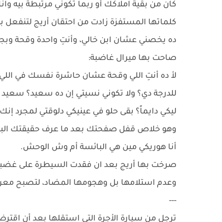
كان من بقية املاكك أو ربما تكوني مرتبطة بيه وان
كلماتها المستفزة زادت من احتقان أريج لتنفعل به
ده يخصني عشان ابن خالي، وأنتِ واحدة وقحة وبج
صاحت بها ميرال غاضبة:
لأ ده أنتِ اللي وقحة عشان حاشرة نفسك في اللي م
للدرجة دي؟ ولا تكوني نسيتي إن ده سعيد؟ سعيد 
ليكي دايماً؟ بقى حلو في عينيكي دلوقتي لمجرد إن
وهو خلاص قفل صفحتك بعد ما عرف حقيقتك ال
أنا هوريكي مين هي البائسة أم وش الوحش.
صرخت بها أريج بعد ان فقدت السيطرة على غضبها
وعدم استلامها بل وهجومها المضاد، لتصبح معركة 
---
ترجل من سيارة الأجرة التي استقلها بعد أن اقتر