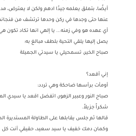
أيضًا، بتملق يعلمه جيدًا ادهم ولكن لا يعترض، مد
عنها حتى وجدها في ركن وحدها ترتشف من فنجانها 
أي عهده هو وفي زمنه... يا إلهي انها تكاد تكون هي، 
يصل إليها يلقي التحية بلطف مبالغ به:
صباح الخير، تسمحيلي يا سيدتي الجميلة
إني أقعد؟
أومأت برأسها ضاحكة وهي تردد:
صباح النور وعبير الزهور، اتفضل اقعد يا سيدي الم
شكراً جزيلاً.
قالها ثم جلس يقابلها على الطاولة المستديرة ا
وكمان دمك خفيف يا سيد سعيد، حقيقي أنت كل ي