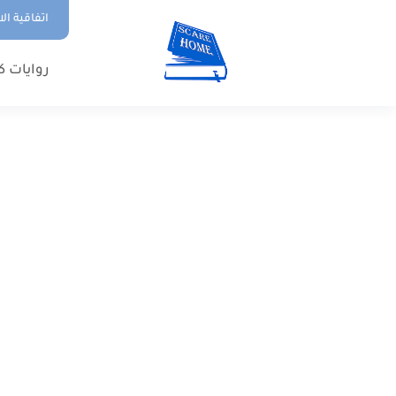
اتفاقية ال
روايات ك