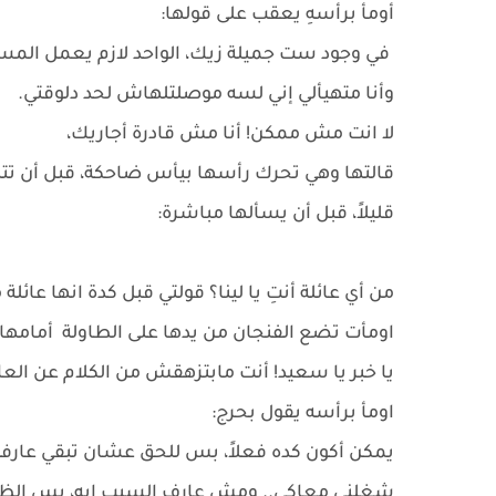
أومأ برأسهِ يعقب على قولها:
في وجود ست جميلة زيك، الواحد لازم يعمل المست
وأنا متهيألي إني لسه موصلتلهاش لحد دلوقتي.
لا انت مش ممكن! أنا مش قادرة أجاريك،
قالتها وهي تحرك رأسها بيأس ضاحكة، قبل أن تتن
قليلاً، قبل أن يسألها مباشرة:
من أي عائلة أنتِ يا لينا؟ قولتي قبل كدة انها عائل
اومأت تضع الفنجان من يدها على الطاولة أمامها
يا خبر يا سعيد! أنت مابتزهقش من الكلام عن ال
اومأ برأسه يقول بحرج:
يمكن أكون كده فعلاً، بس للحق عشان تبقي عارفة
شغلني معاكي.. ومش عارف السبب إيه، بس الظاهر 