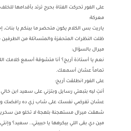
على الفور تحركت الفتاة بحرج ترتد بأقدامها للخ
معركة:
ياريت بس الكلام يكون متحضر ما بينكم يا بنات، 
ظلت النظرات المتحفزة والمتسائلة من الطرفين حت
ميرال بالسؤال:
نعم يا أستاذة أريج؟ أنا متشوقة أسمع كلامك الل
تماماً عشان أسمعك.
على الفور انطلقت أريج:
أنتِ ليه بتبعتي رسايل وبتزني على سعيد ابن خال
عشان تفرضي نفسك على شاب زي ده رافضك وب
شهقت ميرال مستهجنة بلهجة لا تخلو من سخرية
مين دي بقى اللي بيكرهها يا حبيبتي.. سعيد؟ وإنتي