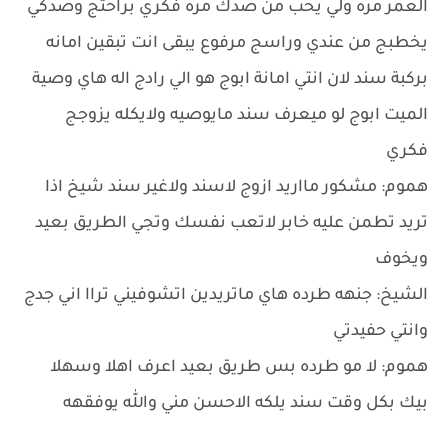
العمر مره ولي يحب من صدك مره فكري براحتج وصدكي
يخطبج من عندي وراسج مرفوع يبقى انت تبقين امانه
بركبة سند لان انتي امانة ابوج هو الي رادج اله هاي وصية
الميت ابوج لو ميعرف سند مايوصيه ولايكله يزوجج
فكري
هموم: مشكور مااريد ازوج لاسند ولاغير سند شيخ اذا
تريد تطمن عليه خابر لاتعب نفسك وتجي الطريق بعيد
ويخوف
الشيخ: جنهه طرده هاي ماتريدين اتشوفيني تراا اني جدج
وانتي حفيدتي
هموم: لا مو طرده بس طريق بعيد اعرف اهلا وسهلا
بيك بكل وقت سند يلكه الاحسن مني والله يوفقهه