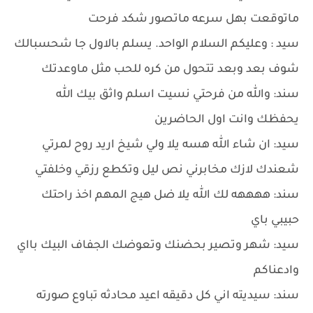
ماتوقعت بهل سرعه ماتصور شكد فرحت
سيد : وعليكم السلام الواحد. يسلم بالاول جا شحسبالك
شوف بعد وبعد تتحول من كره للحب مثل ماوعدتك
سند: والله من فرحتي نسيت اسلم واثق بيك الله
يحفظك وانت اول الحاضرين
سيد: ان شاء الله هسه يلا ولي شيخ اريد روح لمرتي
شعندك لازك مخابرني نص ليل وتكطع رزقي وخلفتي
سند: ههههه لك الله يلا ضل هيج المهم اخذ راحتك
حبيبي باي
سيد: شهر وتصير بحضنك وتعوضك الجفاف البيك بااي
وادعناكم
سند: سيديته اني كل دقيقه اعيد محادثه تباوع صورته