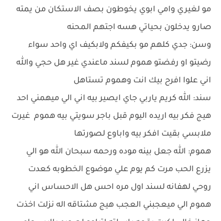
مو لغيري وامي ابوي يخوطون بصف الاستكان من يمته
صارو يدخلون بحياتي هسه اجتهم المحنه
وسن: جدي كلهم مو بكيفكم ولابكيف اي واحد سواء
رضيتو او رفضتو هموم لسند ماعندي غير هل حجي والله
اني علوا افرح بيك انت وهموم تستاهل
سند: الله كريم ياربي جاي ايصير بيه اني الي ميهمني احد
هيج فكر بيه اريده اليوم قبل باجر سويتي بيه هموم غيرت
ملابسي بقيت افكر بيه واباوع لصورتها
هموم: الله جعل بينه موده ورحمه سبحان الله هو الي
يزرع الحب مرت كم يوم علي موضوع الخطوبه كعدت
روحي لهفانه لسند اول مره احس هل الاحساس اني
هموم الي ميعجبني العجب هيج مشتاقه اله نزلت اخذت