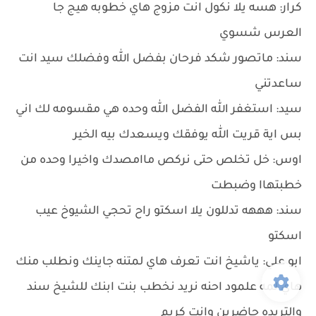
كرار: هسه يلا نكول انت مزوج هاي خطوبه هيج جا
العرس شسوي
سند: ماتصور شكد فرحان بفضل الله وفضلك سيد انت
ساعدتني
سيد: استغفر الله الفضل الله وحده هي مقسومه لك اني
بس اية قريت الله يوفقك ويسعدك بيه الخير
اوس: خل تخلص حتى نركص ماامصدك واخيرا وحده من
خطبتهاا وضبطت
سند: هههه تدللون يلا اسكتو راح تحجي الشيوخ عيب
اسكتو
ابو علي: ياشيخ انت تعرف هاي لمتنه جاينك ونطلب منك
هاي لمه علمود احنه نريد نخطب بنت ابنك للشيخ سند
والتريده حاضرين وانت كريم