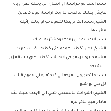
سند: الحب مو مراسله او اتصال الي يحبك تبقى وياه
عايش بكلبك مااعرف مااردت اراسله بيوم كاعدين
الشيخ:،سند انت تريدها لهموم مو لو بدلت رائيك
ماتريدهاا
سند: لابويا بعدني رايدها ومشتريها منك
الشيخ: لجن تخطب هموم مني خطبه الغريب واريد
مشيه جبيره لان مو حي الله بنت تخطب هاي بنت العزيز
..الشيخه
سند: ماتصورون الفرحه الي فرحته يعني هموم قبلت
تزوجني لو شنو
الشيخ: اشو انت ماتستحي شني اني ااجذب عليك مثلا
مادام هيج ماكو مره