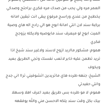
سند والله يحبج لو شوفين حالته من اانخطفتي ياهموم
العمر مره ولي يحب من صدك مره فكري براحتج وصدكي
يخطبج من عندي وراسج مرفوع يبقى انت تبقين امانه
بركبة سند لان انتي امانة ابوج هو الي رادج اله هاي وصية
الميت ابوج لو ميعرف سند مايوصيه ولايكله يزوجج
فكري
هموم: مشكور مااريد ازوج لاسند ولاغير سند شيخ اذا
تريد تطمن عليه خابر لاتعب نفسك وتجي الطريق بعيد
ويخوف
الشيخ: جنهه طرده هاي ماتريدين اتشوفيني تراا اني جدج
وانتي حفيدتي
هموم: لا مو طرده بس طريق بعيد اعرف اهلا وسهلا
بيك بكل وقت سند يلكه الاحسن مني والله يوفقهه