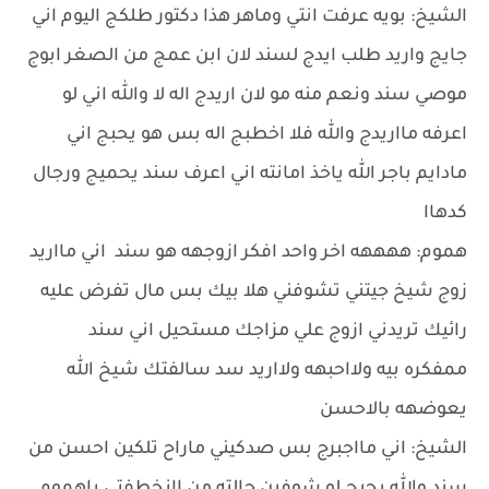
الشيخ: بويه عرفت انتي وماهر هذا دكتور طلكج اليوم اني
جايج واريد طلب ايدج لسند لان ابن عمج من الصغر ابوج
موصي سند ونعم منه مو لان اريدج اله لا والله اني لو
اعرفه مااريدج والله فلا اخطبج اله بس هو يحبج اني
مادايم باجر الله ياخذ امانته اني اعرف سند يحميج ورجال
كدهاا
هموم: ههههه اخر واحد افكر ازوجهه هو سند اني مااريد
زوج شيخ جيتني تشوفني هلا بيك بس مال تفرض عليه
رائيك تريدني ازوج علي مزاجك مستحيل اني سند
ممفكره بيه ولااحبهه ولااريد سد سالفتك شيخ الله
يعوضهه بالاحسن
الشيخ: اني مااجبرج بس صدكيني ماراح تلكين احسن من