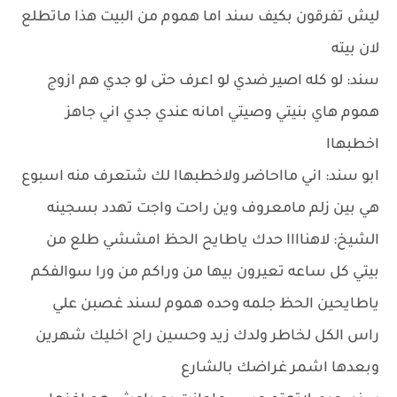
ليش تفرقون بكيف سند اما هموم من البيت هذا ماتطلع
لان بيته
سند: لو كله اصير ضدي لو اعرف حتى لو جدي هم ازوج
هموم هاي بنيتي وصيتي امانه عندي جدي اني جاهز
اخطبهاا
ابو سند: اني مااحاضر ولاخطبهاا لك شتعرف منه اسبوع
هي بين زلم مامعروف وين راحت واجت تهدد بسجينه
الشيخ: لاهناااا حدك ياطايح الحظ امششي طلع من
بيتي كل ساعه تعيرون بيها من وراكم من ورا سوالفكم
ياطايحين الحظ جلمه وحده هموم لسند غصبن علي
راس الكل لخاطر ولدك زيد وحسين راح اخليك شهرين
وبعدها اشمر غراضك بالشارع