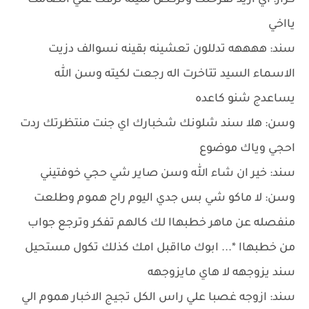
كرار: اي اريد نفرحلك ونركص ملينه نزفك علي الصامت
يااخي
سند: ههههه تدللون تعشينه بقينه نسوالف دزيت
الاسماء السيد تتاخرت اله رجعت لكيته وسن الله
يساعدج شنو كاعده
وسن: هلا سند شلونك شخبارك اي جنت منتظرتك ردت
احجي وياك موضوع
سند: خير ان شاء الله وسن صاير شي حجي خوفتيني
وسن: لا ماكو شي بس جدي اليوم راح هموم وطلعت
منفصله عن ماهر خطبهاا لك كالهم تفكر وترجع جواب
من خطبهاا *... ابوك مااقبل امك كذلك تكول مستحيل
سند يزوجهه لا هاي مايزوجهه
سند: ازوجه غصبا علي راس الكل تجيج الاخبار هموم الي