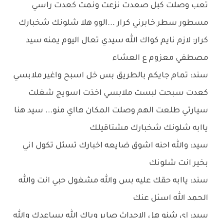
تعب وصلت كبل صعدت نزعت ونمت كعدت راسي
مسطور سطر خابرني كرار ...الوو هلا شلونك شخبارك
كرار: لازم نايم كواك الله سيدي تعال اليوم يمنه سيد
مصطفي معزوم ع العشاء
سند: تمام جايكم بالطريق بس خل اسبح واغير ملابسي
كعدت سبحت لبست ملابسي اخذت اسويج شغلت
سيارتي طلعت الهم وصلت المكان هااي منو... سيد هنا
ياابه شلونك شخبارك مشتاقيلك
سيد: والله احنه اشوق ضايعه اخبارك تسئل تكول اني
بخير انت شلونك
سند: ياابه حقك عليه بس والله مشغول حبي انت والله
الحمد الله اسئل عنك
سيد: اي شنو هل الاحداث صاير وياك الله يساعدك والله