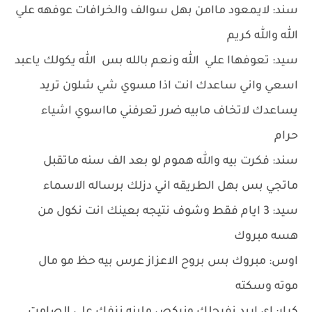
سند: لايمعود ماامن بهل سوالف والخرافات عوفهه علي
الله والله كريم
سيد: تعوفهاا علي الله ونعم بالله بس الله يكولك ياعبد
اسعي واني ساعدك انت اذا مسوي شي شلون تريد
يساعدك لاتخاف مابيه ضرر تعرفني مااسوي اشياء
حرام
سند: فكرت بيه والله هموم لو بعد الف سنه ماتقبل
ماتجي بس بهل الطريقه اني دزلك برساله الاسماء
سيد: 3 ايام فقط وشوف نتيجه بعينك انت نكول من
هسه مبروك
اوس: مبروك بس بروح الاعزاز عرس بيه حظ مو مال
موته وسكته