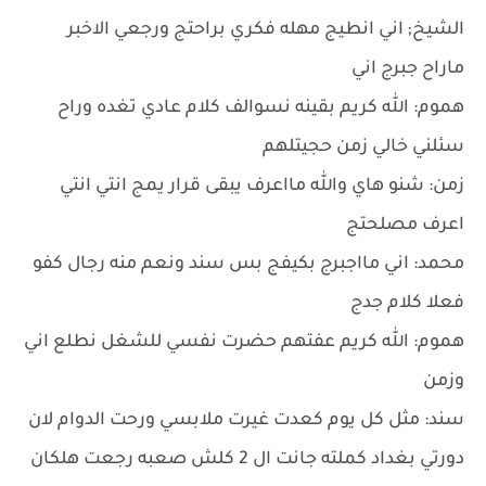
الشيخ; اني انطيج مهله فكري براحتج ورجعي الاخبر
ماراح جبرج اني
هموم: الله كريم بقينه نسوالف كلام عادي تغده وراح
سئلني خالي زمن حجيتلهم
زمن: شنو هاي والله مااعرف يبقى قرار يمج انتي انتي
اعرف مصلحتج
محمد: اني مااجبرج بكيفج بس سند ونعم منه رجال كفو
فعلا كلام جدج
هموم: الله كريم عفتهم حضرت نفسي للشغل نطلع اني
وزمن
سند: مثل كل يوم كعدت غيرت ملابسي ورحت الدوام لان
دورتي بغداد كملته جانت ال 2 كلش صعبه رجعت هلكان