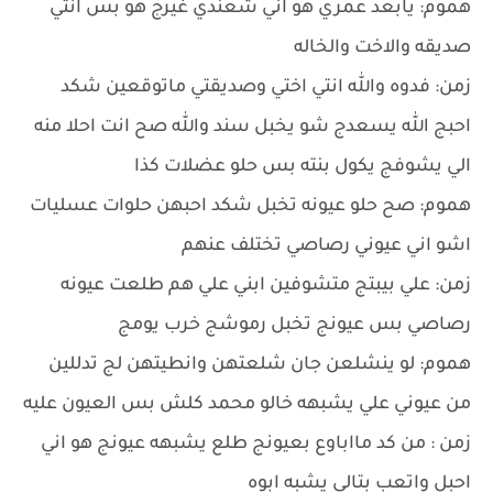
هموم: يابعد عمري هو اني شعندي غيرج هو بس انتي
صديقه والاخت والخاله
زمن: فدوه والله انتي اختي وصديقتي ماتوقعين شكد
احبج الله يسعدج شو يخبل سند والله صح انت احلا منه
الي يشوفج يكول بنته بس حلو عضلات كذا
هموم: صح حلو عيونه تخبل شكد احبهن حلوات عسليات
اشو اني عيوني رصاصي تختلف عنهم
زمن: علي بيبتج متشوفين ابني علي هم طلعت عيونه
رصاصي بس عيونج تخبل رموشج خرب يومج
هموم: لو ينشلعن جان شلعتهن وانطيتهن لج تدللين
من عيوني علي يشبهه خالو محمد كلش بس العيون عليه
زمن : من كد مااباوع بعيونج طلع يشبهه عيونج هو اني
احبل واتعب بتالي يشبه ابوه