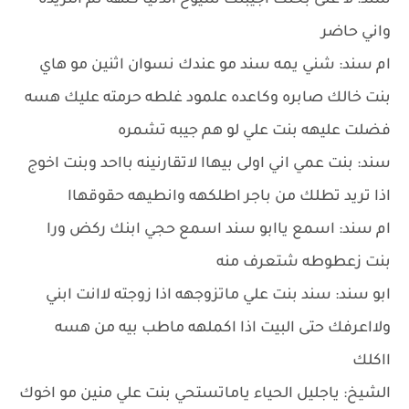
سند: لا علئ بختك اجيبلك شيوخ الدنيا كلهه تم التريده
واني حاضر
ام سند: شني يمه سند مو عندك نسوان اثنين مو هاي
بنت خالك صابره وكاعده علمود غلطه حرمته عليك هسه
فضلت عليهه بنت علي لو هم جيبه تشمره
سند: بنت عمي اني اولى بيهاا لاتقارنينه بااحد وبنت اخوج
اذا تريد تطلك من باجر اطلكهه وانطيهه حقوقهاا
ام سند: اسمع ياابو سند اسمع حجي ابنك ركض ورا
بنت زعطوطه شتعرف منه
ابو سند: سند بنت علي ماتزوجهه اذا زوجته لاانت ابني
ولااعرفك حتى البيت اذا اكملهه ماطب بيه من هسه
ااكلك
الشيخ: ياجليل الحياء ياماتستحي بنت علي منين مو اخوك