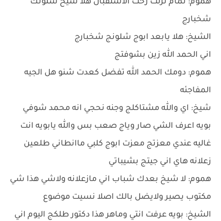
هموم: تمام نزلت رحت الاستقبال هلا شيخ شلونك
شخبارج
الشيخ: هلا يابعد ابوج شلونج شخبارج
اني الحمد الله زين بشوفتج
هموم: دومك الحمد الله تفضل كعدت شنو هل الجيه
المفاجئه
شيخ: اي والله مشتاكلج وجنه نحجي انه محمد شوفي
بويه اعرف الشي صار وياج صعب بس والله يابويه انت
غاليه عندي معزتج معزت ابوج كلبي ماانطاني طلعين
زعلانه هاي اني جيتج بشيباتي
هموم: لا شيخ بعدك شباب اني مازعلانه ولاشي هذا شي
مكتوب يصير ولايضل بالك اصلا نسيت موضوع
الشيخ: بويه عرفت انتي وماهر هذا دكتور طلكج اليوم اني