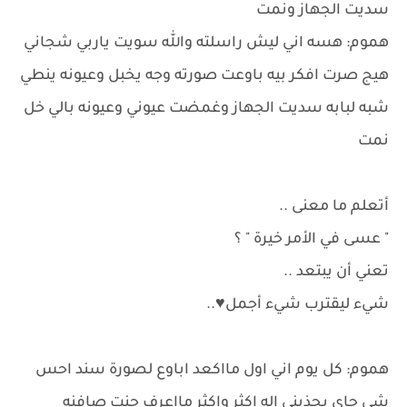
سديت الجهاز ونمت
هموم: هسه اني ليش راسلته والله سويت ياربي شجاني
هيج صرت افكر بيه باوعت صورته وجه يخبل وعيونه ينطي
شبه لبابه سديت الجهاز وغمضت عيوني وعيونه بالي خل
نمت
أتعلم ما معنى ..
" عسى في الأمر خيرة " ؟ ‏
تعني أن يبتعد ..
شيء ليقترب شيء أجمل♥️..
هموم: كل يوم اني اول مااكعد اباوع لصورة سند احس
شي جاي يجذبني اله اكثر واكثر مااعرف جنت صافنه