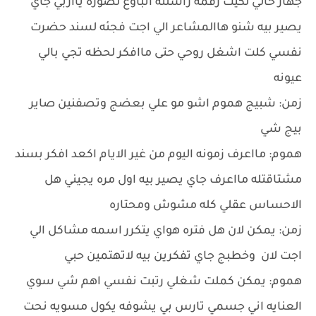
جهاز خالي لكيت رقمه راسلته اتباوع لصوره يااربي جاي
يصير بيه شنو هاالمشاعر الي اجت فجئه لسند حضرت
نفسي كلت اشغل روحي حتى ماافكر لحظه تجي بالي
عيونه
زمن: شبيج هموم اشو مو علي بعضج وتصفنين صاير
بيج شي
هموم: مااعرف زمونه اليوم من غير الايام اكعد افكر بسند
مشتاقتله مااعرف جاي يصير بيه اول مره يجيني هل
الاحساس عقلي كله مشوش ومحتاره
زمن: يمكن لان هل فتره هواي يتكرر اسمه مشاكل الي
اجت لان وخطبج جاي تفكرين بيه لاتهتمين حبي
هموم: يمكن كملت شغلي رتبت نفسي اهم شي سوي
العنايه اني جسمي تارس بي يشوفه يكول مسويه نحت