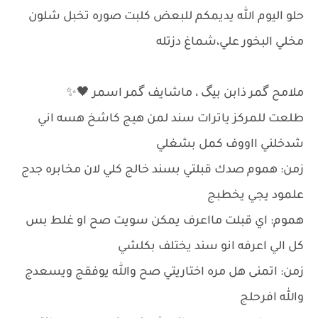
حلو اليوم الله يديمكم للبعض كلبت صوره تخبل شلون
مخلي البخور علي،شماغ دزتله
ملامح گمر ذابن بيگ ، ماشايف گمر اسمر 🖤✨
طلعت للمركز ياترات سند لمن هيج كاشخ هسه اني
شدخلني ااووف كمل بشغلي
زمن: هموم صدك قبلتي بسند خالج كلي لان مخابره جدج
علمود يجي يخطبج
هموم: اي قبلت مااعرف يمكن سويت صح او غلط بس
كل الي اعرفه انو سند يختلف بكلشي
زمن: اتمنى هل مره اختاريتي صح والله يوفقج ويسعدج
والله افرحلج