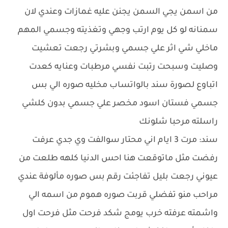
من اسمن يجي السمن يجنن عليه غمازات وعندي لان
سمنانه لو كل يوم ارتب وجهي وتغذيته وجسمي المهم
ماخلي شي اثر علي جسمي وبشرتي رجعت تعشيت
وصليت وسبحت رتبت نفسي مرطبات وعنايه كعدت
اتباوع لصورة سند بالواتساب مخليه صوره الي بس
جسمي فستان اسود مخصر علي جسمي بدون كلشي
راسلته مرحبا شلونك
سند: مرت 3 ايام اني محتار سوالفت وي جدي عرفت
رفضت مثل ماتوقعت هنا احس الدنيا كلهه طلعت من
عيوني رجعت بليل تفاجئت رقم بس صوره مألوفة عندي
مراحب منو تفضلي قربت صوره هموم من اسمه الي
واشمته عرفته خرب يومج شكد فرحت مثل فرحت اول