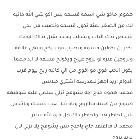
هموم: ماكو شي اسمه قسمه بس اكو شي الله كاتبه
لك من الصغر يمته نكول قسمه ونصيب من يجي
شخص يدك الباب ويخطب ومحد يقبل بذاك الوقت
تكدرين تكولين قسمه ونصيب مو يتركج وينهي علاقة
وتزوجين غيره لو يزوج غيرج ويكولج قسمه لا ابد مهما
يكون الحب قوي مو اقوي من الي كاتبه ربج بيوم قرب
الدوام اريد اجهز للمدرسه اشتري ملابس
محمد: هموم جدج اجه يشوفج نزلي سلمي عليه شوفيهه
هموم: من هسه ماااروح وياه فلا تعب نفسك ولاتحجي
شي لخاطر هذا ولخاطر ذاك هل مره الله ساتر
محمد: لا مااعتقد جاي ياخذج بس يشوفج يلا نزلي لان
يريد يروح