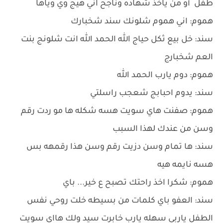
طفل أو من ياخذ شهاده وناجح اني هيج وي وياها
هموم: اني هموم شلونك سند شخبارك
سند: خل بيع ثكل حياج الله الحمد الله انت شلونج بنت
العم شخبارج
هموم: دوم يارب الحمد الله
سند: يدوم احبابج شعجب راسلتي
هموم: صفنت هاي سويت هسه شكله ها مو ردت رقم
وسن من عندك لهذا السبب
سند: ها تمام وسن دزيت رقم وسن هذا رقمهه بس
هسه نايمه هيه
هموم: شكرا اخذ راحتك تصبح ع خير... باي
سند: العفو باي كلمات من بسيطه خلت روحي نفس
الطفل ياربي سهله يارب خابرت سيد ولك هااي سويت