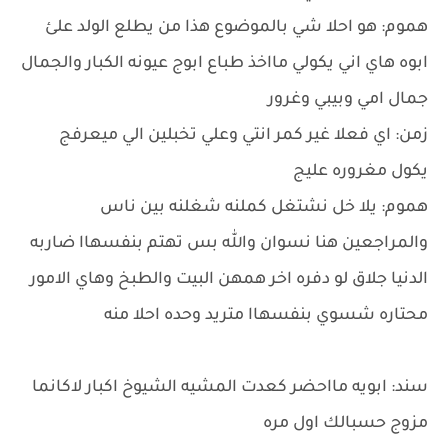
هموم: هو احلا شي بالموضوع هذا من يطلع الولد علئ
ابوه هاي اني يكولي مااخذ طباع ابوج عيونه الكبار والجمال
جمال امي وبيبي وغرور
زمن: اي فعلا غير كمر انتي وعلي تخبلين الي ميعرفج
يكول مغروره عليج
هموم: يلا خل نشتغل كملنه شغلنه بين ناس
والمراجعين هنا نسوان والله بس تهتم بنفسهاا ضاربه
الدنيا جلاق لو دفره اخر همهن البيت والطبخ وهاي الامور
محتاره شسوي بنفسهاا متريد وحده احلا منه
سند: ابويه مااحضر كعدت المشيه الشيوخ اكبار لاكانما
مزوج حسبالك اول مره