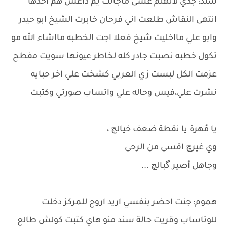
سند: جدي لاتهتم عسى ماجانت يم داعش هم اخذها
انتهى النقاش طلعت اني فرحان خابرت الشيخ ابو حيدر
وابو علي مااخليت شيخ فعلا اجت الخطبه مااشاء الله مو
تكول خطبه نصبت جادر كله لخاطر عيونها سويت مفطح
عزمت الكل لبست زي العربي كشخت علي اخر حبايه
نشرت علي،فيس وحاله علي واتساب صورتي وكتبت
يا مُهرة يا نقطة ضعف خيالچ ،
‏وي غيرچ اقسى من الرحى
‏وجاهل أصير گبالچ ...
هموم: جنت احضر بنفسي اريد اروح للمركز دخلت
للوتاساب وقريت حالة سند منو هاي كتبت كولش طالع