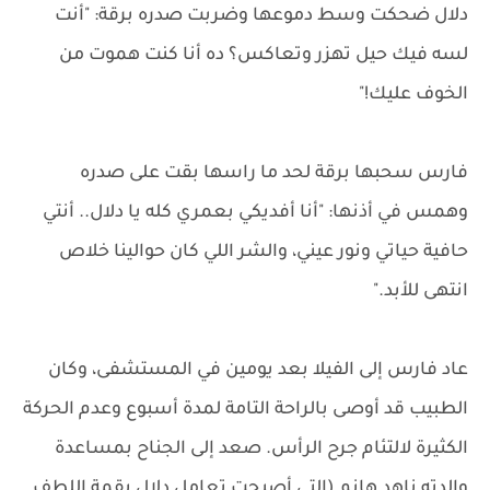
دلال ضحكت وسط دموعها وضربت صدره برقة: "أنت
لسه فيك حيل تهزر وتعاكس؟ ده أنا كنت هموت من
الخوف عليك!"
فارس سحبها برقة لحد ما راسها بقت على صدره
وهمس في أذنها: "أنا أفديكي بعمري كله يا دلال.. أنتي
حافية حياتي ونور عيني، والشر اللي كان حوالينا خلاص
انتهى للأبد."
عاد فارس إلى الفيلا بعد يومين في المستشفى، وكان
الطبيب قد أوصى بالراحة التامة لمدة أسبوع وعدم الحركة
الكثيرة لالتئام جرح الرأس. صعد إلى الجناح بمساعدة
والدته ناهد هانم (التي أصبحت تعامل دلال بقمة اللطف