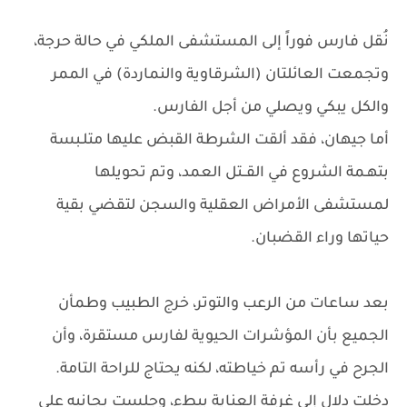
نُقل فارس فوراً إلى المستشفى الملكي في حالة حرجة،
وتجمعت العائلتان (الشرقاوية والنماردة) في الممر
والكل يبكي ويصلي من أجل الفارس.
أما جيهان، فقد ألقت الشرطة القبض عليها متلـبسة
بتهـمة الشروع في القــتل العمد، وتم تحويلها
لمستشفى الأمراض العقلية والسجن لتقضي بقية
حياتها وراء القضبان.
بعد ساعات من الرعب والتوتر، خرج الطبيب وطمأن
الجميع بأن المؤشرات الحيوية لفارس مستقرة، وأن
الجرح في رأسه تم خياطته، لكنه يحتاج للراحة التامة.
دخلت دلال إلى غرفة العناية ببطء، وجلست بجانبه على