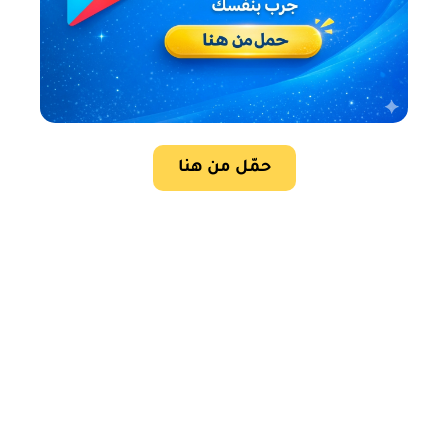
حمّل من هنا