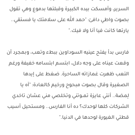
السرير، وأمسكت بيده الكبيرة وقبلتها بدموع وهي تقول
بصوت واطي دافئ: "حمد الله على سلامتك يا فستقي..
يارتها كانت فيا أنا ولا فيك."
فارس بدأ يفتح عينيه السوداوين ببطء وتعب، وبمجرد أن
وقعت عيناه على وجه دلال، ابتسم ابتسامه خفيفة ورغم
التعب ظهرت غمازاته الساحرة. ضغط على إيدها
الصغيرة وقال بصوت مبحوح ورخيم كالعادة: "آه يا
لِمضة.. أنتي عايزة تمــوتني وتخلصي مني عشان تاخدي
الشركات كلها لوحدك؟ ده أنا الفارس.. ومستحيل أسيب
قطتي الغيورة لوحدها في الدنيا."