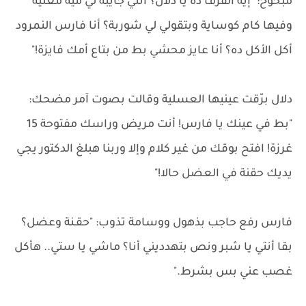
مبحوح: "إيه القرف ده يا دلال؟ أنتي جايبة لي مية مغلية
وفيها كام كوساية وبتقولي لي شوربة؟ أنا فارس النمرود
أكل الأكل ده؟ أنا عايز محشي بط من بتاع أمك فايزة!"
دلال برّقت عينيها العسلية وقالت بصوت آمر مضحك:
"بط في عينك يا فارس! أنت مريض وراسك مفتوحة 15
غرزة! افتح بوقك من غير كلام وإلا وربنا هبلغ الدكتور يجي
يديك حقنة في العضل حالا!"
فارس رفع حاجب بذهول ووسامة تذوب: "حقـنة وعضل؟
بقا أنتي يا شبر ونص بتهدديني أنا؟ ماشي يا ستي.. هأكل
غصب عني بس بشرط."