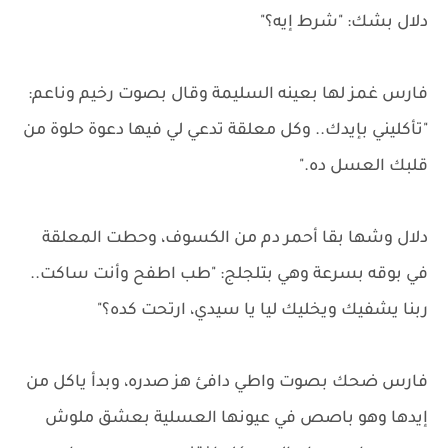
دلال بشك: "شرط إيه؟"
فارس غمز لها بعينه السليمة وقال بصوت رخيم وناعم:
"تأكليني بإيدك.. وكل معلقة تدعي لي فيها دعوة حلوة من
قلبك العسل ده."
دلال وشها بقا أحمر دم من الكسوف، وحطت المعلقة
في بوقه بسرعة وهي بتلجلج: "طب اطفح وأنت ساكت..
ربنا يشفيك ويخليك ليا يا سيدي، ارتحت كده؟"
فارس ضحك بصوت واطي دافئ هز صدره، وبدأ ياكل من
إيدها وهو باصص في عيونها العسلية بعشق ملوش