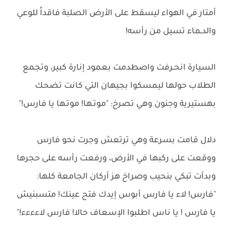
أمتار في الهواء ليسقط على الأرض الصلبة فاقداً للوعي
والدـماء تسيل من رأسه!
السيارة انحـرفت واصطدمت بعمود إنارة كبير، وتجمع
الطلاب حولها ليمسكوا بجيهان التي كانت تضحك
بهستيرية وجنون وهي تصرخ: "موتـها! موتـها يا فارس!"
دلال قامت بسرعة وهي ترتعش وجرت نحو فارس
ووقعت على ركبها في الأرض، ورفعت رأسه على حجرها
وبدأت تبكي بنحيب وصراخ هز أركان الجامعة كلها:
"فارس! لاء يا فارس أبوس إيدك فتح عينك! متسبنيش
يا فارس ! يا ناس اطلبوا الإسعاف حالا! فارس لاءءءء!"