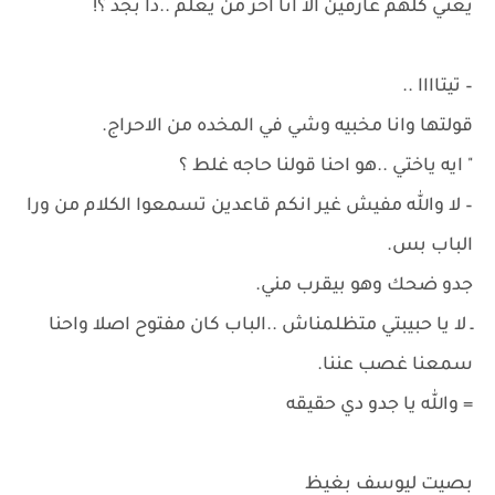
يعني كلهم عارفين الا انا اخر من يعلم ..دا بجد ؟!
– تيتاااا ..
قولتها وانا مخبيه وشي في المخده من الاحراج.
" ايه ياختي ..هو احنا قولنا حاجه غلط ؟
– لا والله مفيش غير انكم قاعدين تسمعوا الكلام من ورا
الباب بس.
جدو ضحك وهو بيقرب مني.
ـ لا يا حبيبتي متظلمناش ..الباب كان مفتوح اصلا واحنا
سمعنا غصب عننا.
= والله يا جدو دي حقيقه
بصيت ليوسف بغيظ