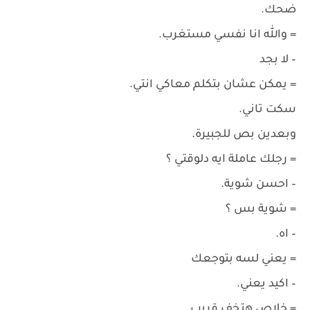
ضحك.
= والله انا نفسي مستغرب.
– لا بجد
= يمكن عشان بتكلم معاكي انتي.
سكت تاني.
وبعدين بص للجبيرة.
= رجلك عاملة ايه دلوقتي ؟
– احسن شوية.
= شوية بس ؟
– اه.
= يعني لسه بتوجعك
– اكيد يعني.
= خلاص هتخف قريب.