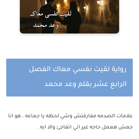
رواية لقيت نفسي معاك الفصل
الرابع عشر بقلم وعد محمد
علامات الصدمه مفارقتش وشي لحظه يا جماعه ..هو انا
جمش هعمل حاجه غير اني اتفاجئ والا ايه .