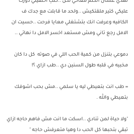
تهدي عشان اتكلم معاكي لكن ..كنتِ اختفيتي دورت
عليكي كتير ملقتكيش ..ولحد ما قابلت مع جدك ف
الكافيه وعرفت انك بتشتغلي معايا فرحت ..حسيت ان
الامل رجع تاني ومش مستعد اخسر الامل دا نهائي ..
دموعي بتنزل من كمية الحب اللي في صوته كل دا كان
مخبيه في قلبه طول السنين دي ..طب ازاي ؟!
= طب انت بتعيطي ليه يا سلمي ..مش بحب اشوفك
بتعيطي والله .
"ولا حياة لمن تنادي ..اسكت ما انت مش فاهم حاجه ازاي
تبقي بتحبها كل الحب دا وهيا متعرفش حاجه "