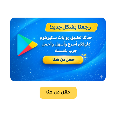
حمّل من هنا