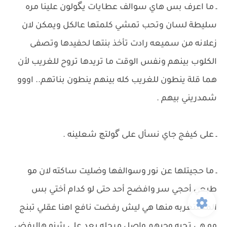
ـ ما اعرف بس هاي سوالف عطايات يگولون علينا مره
سليطة لسان وتحب تمشي كلمتها عالكل ويمكن لان
زعلانه من سميعه رادت تأخذ بنتها لحفيدها وتصفى
الكلوب بينهم ونفس الوقت ما تريدها تروح للغريب لأن
هما قلة ينطون للغريب كله بينهم ينطون بناتهم.. اووو
شمدريني بيهم .
ـ على كيفج جاي نسأل على گولتچ شعلينه .
ـ ما حجيتلها عن نور وسوالفها وضليت ساكته لان مو
طبعي أحجي سر وافضح أحد حتى لو كدام أختي بس
المستغربه منها هي ليش رفضت نافع اهنا عقلي تبنج
مو هي تحبه وحبهم واصل مرحله بعد على شنو هالرفض