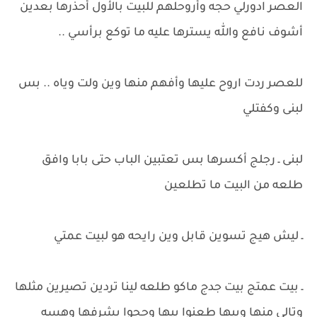
العصر ادورلي حجه وأروحلهم للبيت بالأول أحذرها بعدين
أشوف نافع والله يسترها عليه ما توكع برأسي ..
للعصر ردت اروح عليها وأفهم منها وين ولت وياه .. بس
لبنى وكفتلي
لبنى ـ رجلج أكسرها بس تعتبين الباب حتى بابا وافق
طلعه من البيت ما تطلعين
ـ ليش هيج تسوين قابل وين رايحه هو لبيت عمتي
ـ بيت عمتج بيت جدج ماكو طلعه لينا تردين تصيرين مثلها
وتالي منها وبيها طعنوا بيها وحجوا بشرفها وهسه