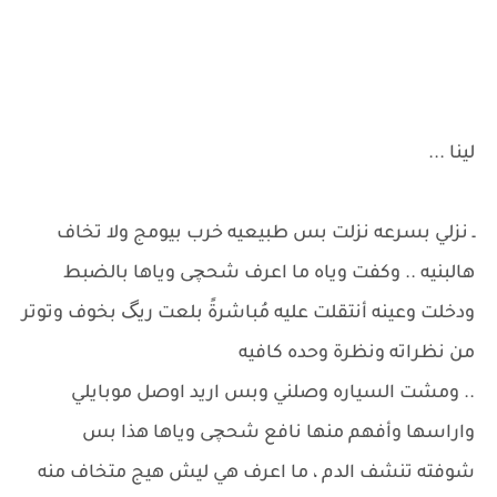
لينا ...
ـ نزلي بسرعه نزلت بس طبيعيه خرب بيومج ولا تخاف
هالبنيه .. وكفت وياه ما اعرف شحچى وياها بالضبط
ودخلت وعينه أنتقلت عليه مُباشرةً بلعت ريگ بخوف وتوتر
من نظراته ونظرة وحده كافيه
.. ومشت السياره وصلني وبس اريد اوصل موبايلي
واراسها وأفهم منها نافع شحچى وياها هذا بس
شوفته تنشف الدم ، ما اعرف هي ليش هيج متخاف منه