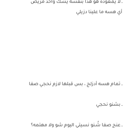
ـ لا يمعوده هو هذا بنفسه يشك واحد مريض
أي هسه ما علينا دزيلي
ـ تمام هسه أدزلج ، بس قبلها لازم نحجي صفا
ـ بشنو نحجي
ـ عنج صفا شُـنو نسيتي اليوم شو ولا مهتمه؟