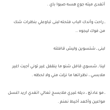
أتغدى ميته جوع هسه صبوا باي .
ـ راحت وأندك الباب فتحته لبنى تباوعلي بنظرات شك
من فوك ليجوه ..
لبنى ـ شتسوين وليش قافلته
لينا ـ شسوي قافل شنو ما ينقفل غير توني أجيت اغير
ملابسي ، نظراتها ما نزلت مني ولا لحظه .
ـ مو عادتچ ، ديله غيري ملابسج تعالي اتغدي اريد اغسل
مواعين وأكعد أخيط نمنم .