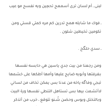
لبنى ـ أم لسان ترى أسمعج تحچين ويه نفسج مو عيب
ـ فوك ما شايله همج تدرين كم مره كمتي قستي ومن
تكومين تخيطين شلون .
ـ سدي حلگج .
ومن رجعنا من بيت جدي ياسين هي حابسه نفسها
بغرفتها وأبويه ضايج عليها وأمها أطكها على خشمها
تبجي وفاگه ياخه من عدنا بس يمكن تخاف من لساني
لاأتشمت بيها بس تستاهل التنطي نفسها ورة البيت
وبالتختل وبوس وحضن شُــنو تتوقع ، خرب من أتذكر