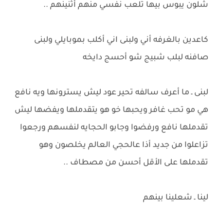
شلون يبوس بيها تلعب نفسي منهم أثنينهم ..
كاعدين بالغرفه أني ولبنى اني أكلب بموبايلي ولبنى
صافنه لبلب شبيج شو أحسج دايخه
لبنى ـ ما أعرف سالفه تحير عود ليش يسترونها ويه نافع
هي مو تحب غافر ويحبها خو هو يتقدملها ويفضها ليش
تقدملها نافع ورفضوا وجابو الحجايه لنفسهم ورجعوا
تزاعلوا من جديد أذا عالحجي العالم يخلصون وهو
تقدملها على الأقل أحسن من مصطاف ..
لينا ـ شعلينا بينهم