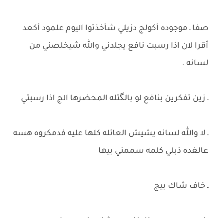
صفا ـ موجوده أكولج دزيلي شأخذتوا اليوم علمود أكعد
أقرا لان اذا رسبت نافع يجلدني والله شيخلصني من
لسانه .
ـ زين تفكرين بنافع لو بالگتله المحضرها الج اذا رسبتي
ـ لا والله لسانه يشيش العائله كلها عليه فدمكروه هسه
عالغده ذبلي كلمه سممني بيها
ـ خاف شاك بيج