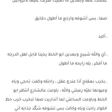
غلست عنها وبعدين ما صبرت تقربت عليها لاتروحين
صفا ـ بس أشوفه وارجع ما أطول دقايق
ـ أكيد
ـ أي والله شبيج وبعدين ابو الخط يجينا قابل لهل الدرجه
ما أفكر ، يله رايحه ما أطول
ـ بخرب بعقلج أذا عندچ عقل ، راحتله وكفت تحجي وياه
وعيونها عليّه رعبتني والله ، باوعت عالشارع أنتظر ابو
الخط وباوعت الساعتي لما أنداريت صفا تبخرب خرب حظ
الكواد راحت وياه وكالت بس تشوفه شگد جذابه أني