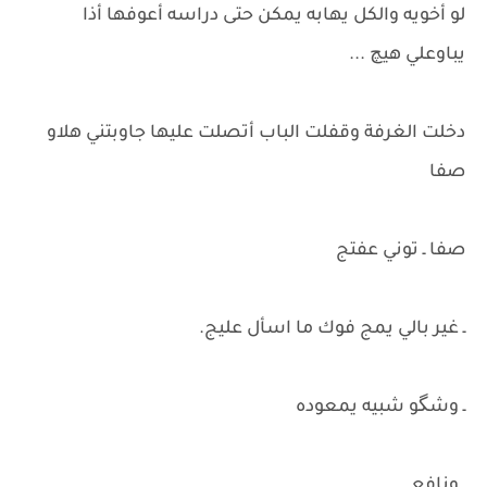
لو أخويه والكل يهابه يمكن حتى دراسه أعوفها أذا
يباوعلي هيچ ...
دخلت الغرفة وقفلت الباب أتصلت عليها جاوبتني هلاو
صفا
صفا ـ توني عفتج
ـ غير بالي يمج فوك ما اسأل عليج.
ـ وشگو شبيه يمعوده
ـ ونافع