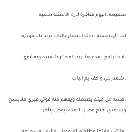
سميعه ـ اليوم متأخره لازم الاسئله صعبه
لينا ـ أي صعبه ، خاله المختار بالباب يريد بابا موجود
ـ لا ما راجع بعده وشريد المختار شعنده ويه أبوچ
ـ شمدريني واكف يم الباب
ـ هسه خل ميثم يطلعله ويفهم منه فوتي غيري ملابسج
وساعدي أختج وصبن الغده ابوجن يتأخر
ـ ماشي عفتها وطلع ميثم وعيني عالباب وسميعه