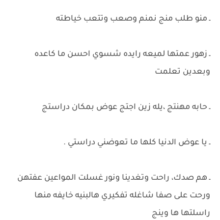
ـ منو طلب منج نمنم وصعب وتتعب خياطته
ـ زهور عمتها لميعه رايده شسوي احسن ما كاعده
وبعدين تعلمت
ـ حابه مهنتج ،يله زين اجتج عوض بمكان دراستج
ـ يا عوض الدنيا كلها ما تعوضني دراستي .
ـ هم صدك، راحت وتغدينا ونور غسلت المواعين عفتهن
ورحت على صفا شاغله تفكيري هالبنيه خايفه منها
راسلتها ها وينج