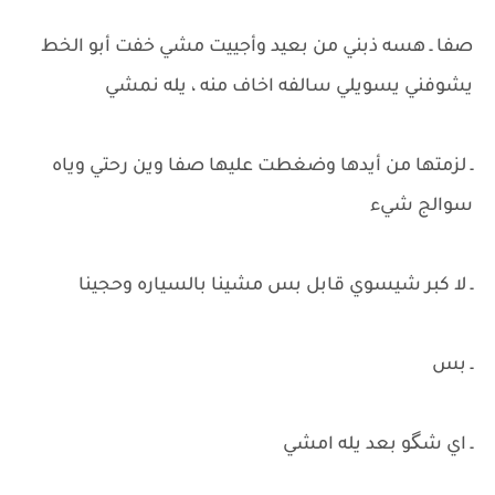
صفا ـ هسه ذبني من بعيد وأجييت مشي خفت أبو الخط
يشوفني يسويلي سالفه اخاف منه ، يله نمشي
ـ لزمتها من أيدها وضغطت عليها صفا وين رحتي وياه
سوالج شيء
ـ لا كبر شيسوي قابل بس مشينا بالسياره وحجينا
ـ بس
ـ اي شگو بعد يله امشي