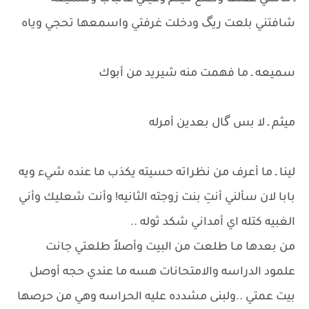
شافتني بلعت ريگ ودخلت غرفتي واسمعها تحجي وياه
سميعه ـ ما فهمت منه شيريد من أبوك
ميثم ـ لا بس گال بعدين أمرله
لينا ـ ما أعرف من نظراته حسيته يكذب ما عنده شيء ويه
بابا لان سألني أنتِ بنت زوجته الثانيه! وأنت شعليك وأني
الغبيه كتله اي أمداني شكد ثوله ..
من بعدها مـا طلعت من البيت وأصلاً طلعتي جانت
علمود الدراسه والامتحانات هسه ما عندي حجه أوصل
بيت عمتي ..ولبنى مشدده عليه الحراسه وهي من حرصها