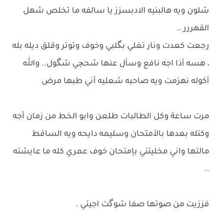
شلون ويه هالبنيه الادبسزز يا سالفه ما تخلص شهل
القهررر ..
رجعت كعدت ونار تغلي بگلبي وخوف وتوتر وقلق ديله بله
، هسه أذا اجه نافع وسأل عنها شحچي شگول.. والله
أكوله نهزمت ويه صاحبه شعليه أني طبها مرض
مرت ساعة وكل الطالبات طلعن وابو الخط من زمان أجه
وكتله بعدها بالأمتحان وسليمه دايحه ويه الساقط
مالتها واني مخليتني بإمتحان خوف عمري كله ما عايشته
..
فززيت من صوتها صفا شوگت اجيتي .