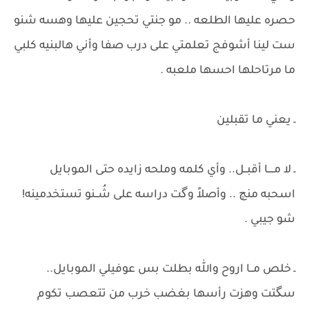
حصره عليها الطلعه .. مو جنتي تحجين عليها وهسه شنو
ست لينا أشوفج تعلمتي على درب صفا وأني هالبنيه كلبي
ما مرتاحلها احسها ملعبه .
ـ يعني ما تقبلين
ـ لا مــــا أقبــل.. وأي كلمه وملحه زايده حتى الموبايل
اسحبه منچ .. وأصلاً وگت دراسه على شُــنو تستخدمينه!
شو جيبي .
ـ خلص مــا اروح والله بطلت بس عوفيلي الموبايل..
سگتت وهزت رأسها بغضب خرب من تتعصب تكوم