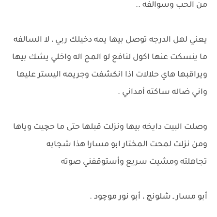
من الحب وسوالفه ..
يعني لهل الدرجه توصل بيها يمه دخيلك ربي ، لا السالفه
ما ينسكت عنها اكول لنافع لو المح اله واخلي يشك بيها
ويراقبها هاي حلالات اذا انكشفت وجريمه اليستر عليها
واني ضاله ساكته أمداني .
وصلت البيت دايخه بيها ونزلت قبلها حتى ما حچيت وياها
ومن نزلت لمحت المختار ابو مسار! هذا شجابه
تجاهلته ومشيت سريع وأستوقفني صوته
أبو مسار ـ شلونچ ، أبو نور موچود .