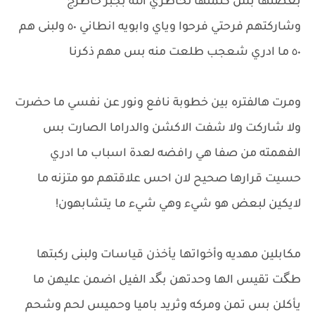
بغصتها بس كتمتها لخاطري الله بجبر خاطرج
وشاركتهم فرحتي فرحوا وياي وابويه انطاني ٥٠ ولبنى هم
٥٠ ما ادري شعجب طلعت منه بس مهم ذكرنا
ومرت هالفتره بين خطوبة نافع ونور عن نفسي ما حضرت
ولا شاركت ولا شفت الاكشن والدراما الصارت بس
الفهمته من صفا هي رافضه لعدة اسباب ما ادري
حسيت قرارها صحيح لان احس علاقتهم مو متزنه ما
لايكين لبعض هو شيء وهي شيء ما يتشابهون!
مكابلين مهديه وأخواتها يأخذن قياسات ولبنى ركبتها
طگت تقيس الها وحدتهن بگد الفيل اضمن عليهن ما
يأكلن بس تمن ومركه وثريد باميا وحميس لحم وشحم