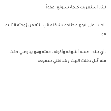
لينا ـ أستغربت كلمة شلونچ! عفواً
ـ أجيت على أبوچ محتاجه بشغله أنتِ بنته من زوجته الثانيه
مو
ـ أي بنته ، هسه أشوفه وأكوله ، عفته وهو يباوعلي خفت
منه گبل دخلت البيت وشافتني سميعه