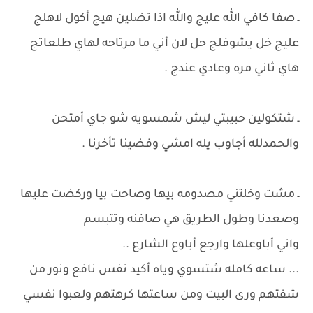
ـ صفا كافي الله عليج والله اذا تضلين هيج أكول لاهلج
عليج خل يشوفلج حل لان أني ما مرتاحه لهاي طلعاتج
هاي ثاني مره وعادي عندج .
ـ شتكولين حبيبتي ليش شمسويه شو جاي أمتحن
والحمدلله أجاوب يله امشي وفضينا تأخرنا .
ـ مشت وخلتني مصدومه بيها وصاحت بيا وركضت عليها
وصعدنا وطول الطريق هي صافنه وتتبسم
واني أباوعلها وارجع أباوع الشارع ..
... ساعه كامله شتسوي وياه أكيد نفس نافع ونور من
شفتهم ورى البيت ومن ساعتها كرهتهم ولعبوا نفسي