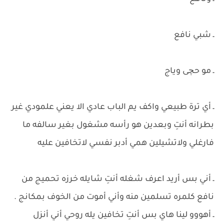
ـ شبي نافع
ـ مو حچى وياج
ـ أي ترة طبيعي واكف يم الباب عادي الا يعني علمودي غير
بطرانه أنتِ وبعدين هو رأسه مشغول بغير سالفه ما
فارغلي ولاتشيلين همي أدبر نفسي لاتخافين عليه
ـ أني بس أريد اعرف شغله أنتِ شايله خرزه تحميج من
نافع كلمره تسلمين منه وأني أموت من الخوف بمكانج .
ـ أهووو لينا هاي بس أنتِ تخافين يله روحي أني أنزل