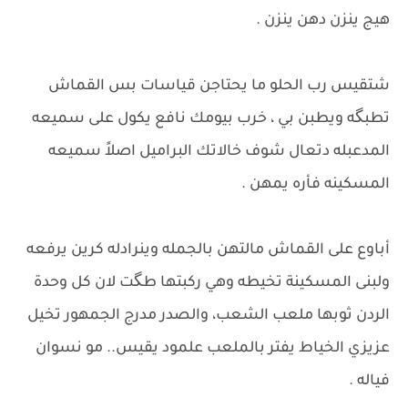
هيج ينزن دهن ينزن .
شتقيس رب الحلو ما يحتاجن قياسات بس القماش
تطبگه ويطبن بي ، خرب بيومك نافع يكول على سميعه
المدعبله دتعال شوف خالاتك البراميل اصلاً سميعه
المسكينه فأره يمهن .
أباوع على القماش مالتهن بالجمله وينرادله كرين يرفعه
ولبنى المسكينة تخيطه وهي ركبتها طگت لان كل وحدة
الردن ثوبها ملعب الشعب، والصدر مدرج الجمهور تخيل
عزيزي الخياط يفتر بالملعب علمود يقيس.. مو نسوان
فياله .