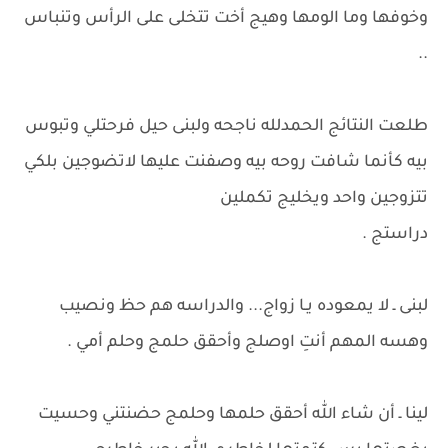
وخوفها وما الومها وهيج أخت تتخلى على الرأس وتنباس
..
طلعت النتائج الحمدلله ناجحه ولبنى حيل فرحتلي وتبوس
بيه كأنما شافت روحه بيه وصفنت عليها لاتضوجين بلكي
تتزوجين واحد ويخليج تكملين
دراستج .
لبنى ـ لا يمعوده يـا زواج... والدراسه هم حظ ونصيب
وهسه المهم أنتِ اوصلج وأحقق حلمج وحلم أمي .
لينا ـ أن شاء الله أحقق حلمها وحلمج حضنتني وحسيت