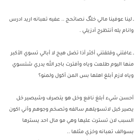
ـ لينا عوفينا مالي خلگ نصائحج .. عفيه تعبانه اريد ادرس
وانام يله أنتظرج أدزيلي .
ـ عافتني وقلقتني أكثر أذا تضل هيج لا أبالي تسوي الأكبر
منها اليوم طلعت وياه وأفترت باجر الله يدري شتسوي
وياه لازم أبلغ اهلها بس المن أكول ولمنو؟
أحسن شيء أبلغ نافع وخل هو يتصرف وشيصير خل
يصير كبل لاتسويلهم سالفه وتصخم وجوهم وأني اكون
السبب لان تسترت عليها وهي مو مال احد يسترها
بسوالف تعبانه وخزي مثلها ..