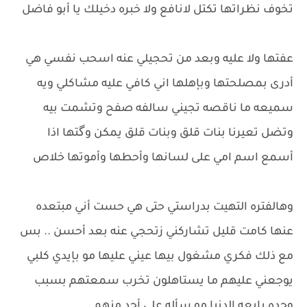
تخوف نظراتها تكتل لانافع ولا خبره دخيلك يا أبو فاضل
عفتها ولا عليه وبعد من تحجيلي عنه اسحب نفسي هي
أدرى بمصلحتها وبإهلها اني كافي عليه مشاكلي ويه
سميعه ما ناقصه تجيني سالفه صفح وتشمت بيه
وتضل تعيرنا بنات قلق وبنات قلق يمكن وگتها اذا
أسمع اسم امي على لسانها وأحطها وأموتها خلاص
وهالفتره التهيت بدراستي حتى هي حست أني مبتعده
عنها كامت قليل تشاركني زتحجي عنه بعد أحسن .. بس
مع ذلك فكري مشغول بيها عيني عليها مو بإيدي كلبي
يوجعني عليهم ما يستاهلون تخرب سمعتهم بسبب
وحده بايعه الدنيا مو سأله على أحد منهم .