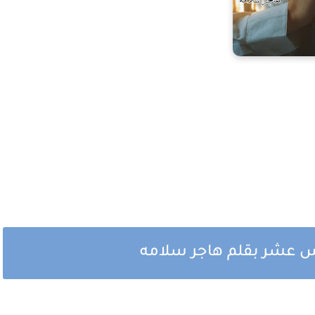
س عشر بقلم هاجر سلامه