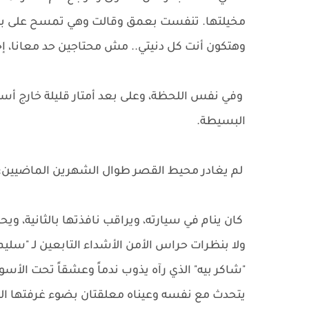
مخيلتها. تنفست بعمق وقالت وهي تمسح على بطنها 
وهتكون أنت كل دنيتي.. مش محتاجين حد معانا، إحن
وفي نفس اللحظة، وعلى بعد أمتار قليلة خارج أسوا
البسيطة.
لم يغادر محيط القصر طوال الشهرين الماضيين؛ ت
كان ينام في سيارته، ويراقب نافذتها بالثانية، وي
ولا بنظرات حراس الأمن الأشداء التابعين لـ "سليم" و
"شاكر بيه" الذي رآه يذوب ندماً وعشقاً تحت الأسو
يتحدث مع نفسه وعيناه معلقتان بضوء غرفتها الخاف