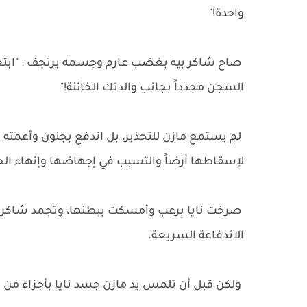
واحدة!"
صاح شاكر بيه بغضب عارم وجسمه يرتجف : "ابتعد م
السجن مجدداً بجانب والدتك الخائنة!"
لم يستمع مازن للتحذير، بل اندفع بجنون وأعمته الر
لإسقاطها أرضاً والتسبب في إجهاضها وإنهاء ال
صرخت نايا برعب وأمسكت ببطنها، وتجمد شاكر بيه
الاندفاعة السريعة.
ولكن قبل أن تلمس يد مازن جسد نايا بأجزاء من الث