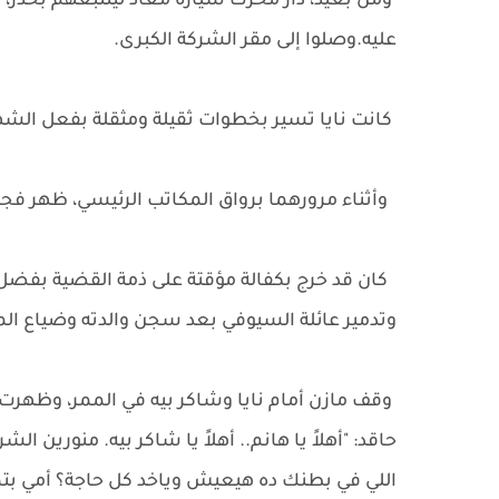
ومن بعيد، دار محرك سيارة معاذ ليتتبعهم بحذر
عليه.وصلوا إلى مقر الشركة الكبرى.
كانت نايا تسير بخطوات ثقيلة ومثقلة بفعل الشهر
وأثناء مرورهما برواق المكاتب الرئيسي، ظهر فجأة
كان قد خرج بكفالة مؤقتة على ذمة القضية بفضل ت
وتدمير عائلة السيوفي بعد سجن والدته وضياع الم
وقف مازن أمام نايا وشاكر بيه في الممر، وظه
حاقد: "أهلاً يا هانم.. أهلاً يا شاكر بيه. منورين ال
اللي في بطنك ده هيعيش وياخد كل حاجة؟ أمي بت