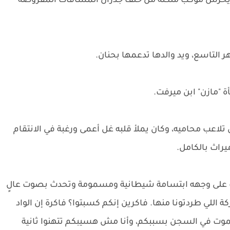
، يحرس موكب ملكته من خلف جدران المسافات المفروضة
 التاسع، ويد والدها تدعمها بحنان.
 "مازن" ابن ميرفت.
لاعب محاميه، وكان يملأ قلبه غل أعمى ورغبة في الانتقام
يراث بالكامل.
رت على وجهه ابتسامة شيطانية ومسمومة وتحدث بصوت عالٍ
شركة اللي طردتونا منها. فاكرين إنكم كسبتوا؟ فاكرة إن الواد
موت في السجن بسببكم، وأنا مش هسيبكم تتهنوا ثانية