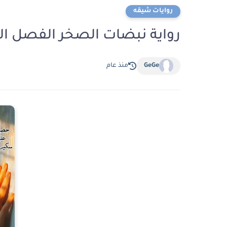
روايات شيقه
رواية نبضات الصخر الفصل الخامس عشر 15
GeGe
منذ عام