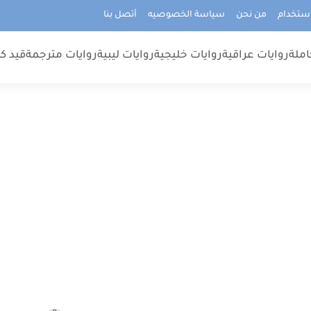
استخدام
من نحن
سياسة الخصوصيه
أتصل بنا
املة
روايات عراقية
روايات خليجية
روايات ليبية
روايات مترجمة
قيد كت