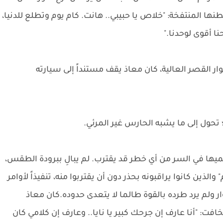
المنتفخة: "خلاص يا حبيبي.. هانت. كام يوم وتطلع للدنيا،
ا أقوى لوحدنا."
ر القصر العالية، كان معاذ يقف مستنداً إلى سيارته
حول إلى ما يشبه الحارس غير المرئي.
حميها في السر من أي خطر قد يقترب. لم يبالِ ببرودة الطقس،
الذين كانوا يراقبونه بحذر دون أن يقتربوا منه، تنفيذاً لأوامر
ار ولم يرد طرده بالقوة طالما لا يتعدى حدوده.كان معاذ
ت: "أنا عارف إن جرحك كبير يا نايا.. وعارف إن كلامي كان