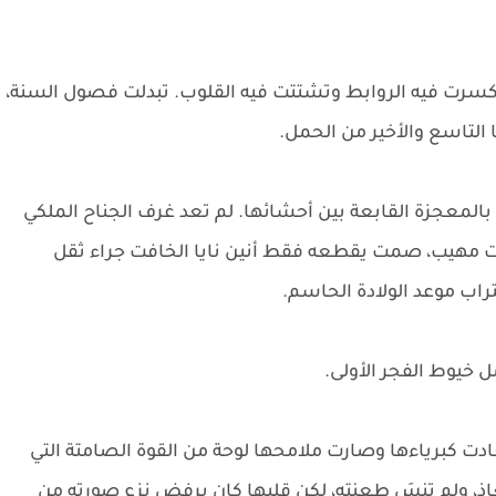
كسرت فيه الروابط وتشتتت فيه القلوب. تبدلت فصول السنة،
 التاسع والأخير من الحمل.
المعجزة القابعة بين أحشائها. لم تعد غرف الجناح الملكي
 مهيب، صمت يقطعه فقط أنين نايا الخافت جراء ثقل
راب موعد الولادة الحاسم.
ل خيوط الفجر الأولى.
دت كبرياءها وصارت ملامحها لوحة من القوة الصامتة التي
اذ، ولم تنسَ طعنته، لكن قلبها كان يرفض نزع صورته من