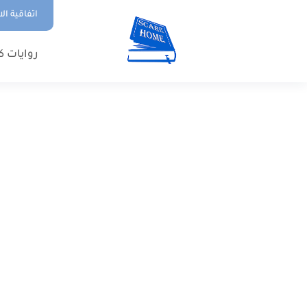
اتفاقية ال
روايات ك