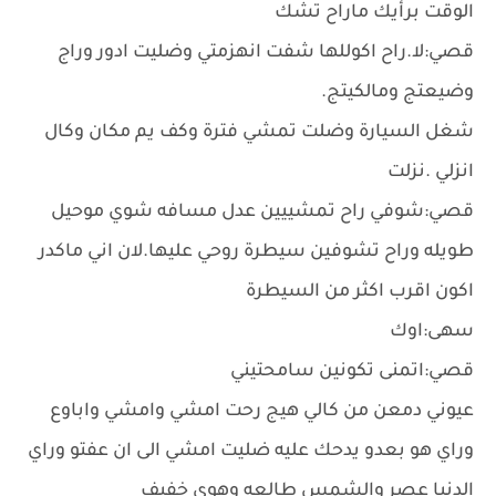
الوقت برأيك ماراح تشك
قصي:لا.راح اكوللها شفت انهزمتي وضليت ادور وراج
وضيعتج ومالكيتج.
شغل السيارة وضلت تمشي فترة وكف يم مكان وكال
انزلي .نزلت
قصي:شوفي راح تمشييين عدل مسافه شوي موحيل
طويله وراح تشوفين سيطرة روحي عليها.لان اني ماكدر
اكون اقرب اكثر من السيطرة
سهى:اوك
قصي:اتمنى تكونين سامحتيني
عيوني دمعن من كالي هيج رحت امشي وامشي واباوع
وراي هو بعدو يدحك عليه ضليت امشي الى ان عفتو وراي
الدنيا عصر والشمس طالعه وهوى خفيف