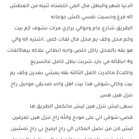
الدنيا ضهر والبطل مال المي خلصناه ثنينه من العطش
اله فرغ وحسيت نفسي كلش جوعانه
الطريق شارع عام وحوالي براري مرات نشوف كم بيت
وكم محل وكف يم محل مال لفات كص .اشتره اله والي
هو بقه بالمحل ياكل خلص واجه انطاني علاكه بيها3لفات
و4 ابطاله مي بارد.شربت بطل كامل عالسريع
واكلت2 ماكدرت اكمل الثالثه بقه يمشي بعدين وكف يم
بيت وكالي:شوفي هذا بيت اهل واحد صديقي موحيل راح
ننزل هين هس
سهى:ليش ننزل هين ليش مانكمل الطريق ها
قصي:شوفي اني على مودج والله راح ننزل هين تعرفين
ليش.لان من نصل المكان الي راح ارميج بي راح تمشين