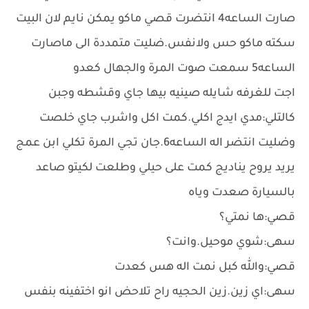
صارت الساعه4 انتضرت قصي ماكو يمكن نايم لان البيت
سكته ماكو حس ولانفس.ضليت متمددة الى ماصارت
الساعه5 سمعت صوت المرة والجهال كعدو
اجت للغرفه شايله صينيه بيها جاي وقشطه وجبن
كالتلي:مدي ايدج اكلي.كمت اكل واشرب جاي خلصت
وضليت انتضر اله الساعه6.جان تجي المرة تكلي ابن عمج
يريد يروح يناديج كمت على حيلي وطلعت لكيتو صاعد
بالسيارة صعدت وياه
قصي:ها نمتي؟
سهى:شوي موحيل.وانت؟
قصي:والله كبل نمت اله هس كعدت
سهى:اي زين.زين الحجيه راح تلاحض انو اختفينه بنفس