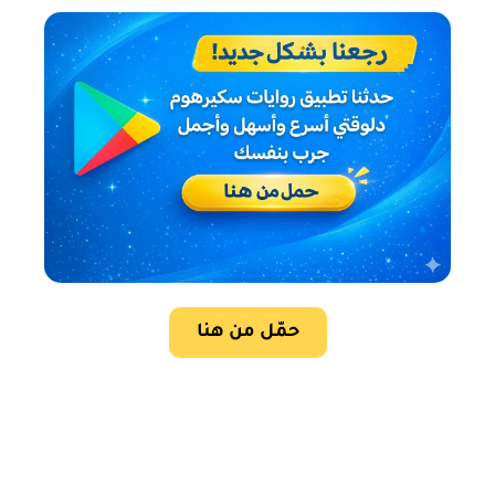
حمّل من هنا