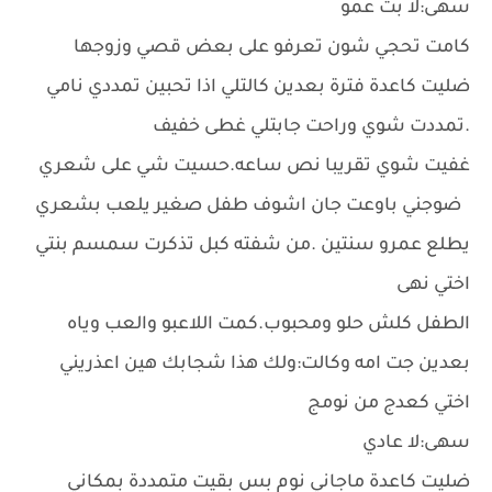
سهى:لا بت عمو
كامت تحجي شون تعرفو على بعض قصي وزوجها
ضليت كاعدة فترة بعدين كالتلي اذا تحبين تمددي نامي
.تمددت شوي وراحت جابتلي غطى خفيف
غفيت شوي تقريبا نص ساعه.حسيت شي على شعري
ضوجني باوعت جان اشوف طفل صغير يلعب بشعري
يطلع عمرو سنتين .من شفته كبل تذكرت سمسم بنتي
اختي نهى
الطفل كلش حلو ومحبوب.كمت اللاعبو والعب وياه
بعدين جت امه وكالت:ولك هذا شجابك هين اعذريني
اختي كعدج من نومج
سهى:لا عادي
ضليت كاعدة ماجاني نوم بس بقيت متمددة بمكاني