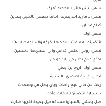
تدري
سهى:ليش ماتريد الحجيه تعرف
قصي:لا ماريد احد يعرف .اخاف تجفص بالحجي بعدين
كدام عدنان
سهى:اوك
انتضرنه اله مافاتت الحجيه للغرفه والساعه صارت10
قصي: روحي اطلعي كدامي واني الحكج.هاا لاتنسين
اخذي وياج بطل مي بارد جو حار
سهى:اوك .اروح برة يعني
قصي:اي برة اصعدي بالسيارة
رحت من كالي هيج واخذت وياي بطل مي وصعدت
بالسيارة انتضرتو 10دقايق وأجه
ضل يمشي بالسيارة مسافه حيل بعيدة تقريبا صارت