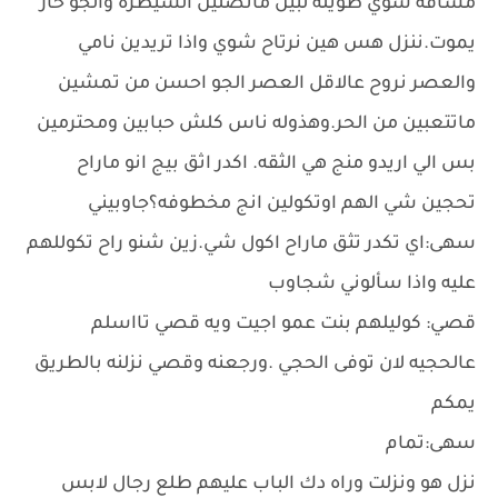
مسافه شوي طويله لبين ماتصلين السيطرة والجو حار
يموت.ننزل هس هين نرتاح شوي واذا تريدين نامي
والعصر نروح عالاقل العصر الجو احسن من تمشين
ماتتعبين من الحر.وهذوله ناس كلش حبابين ومحترمين
بس الي اريدو منج هي الثقه. اكدر اثق بيج انو ماراح
تحجين شي الهم اوتكولين انج مخطوفه؟جاوبيني
سهى:اي تكدر تثق ماراح اكول شي.زين شنو راح تكوللهم
عليه واذا سألوني شجاوب
قصي: كوليلهم بنت عمو اجيت ويه قصي تااسلم
عالحجيه لان توفى الحجي .ورجعنه وقصي نزلنه بالطريق
يمكم
سهى:تمام
نزل هو ونزلت وراه دك الباب عليهم طلع رجال لابس