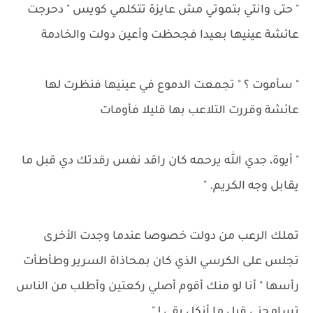
" حتى وانتي بتموتي مش عايزة تتكلمي كويس " دحرجت
عائشة عينيها بعيدا فجحظت وأعين دولت والخادمة
" سأموت ؟ " تجمعت الدموع في عينيها فنظرت لها
عائشة وقررت التلاعب بها قليلا فأومات
" أيوة، جدي الله يرحمه كان راقد نفس رقدتك دي قبل ما
يقابل وجه الكريم. "
تملك الرعب من دولت خصوصا عندما وجدت الأخرى
تجلس على الكرسي الذي كان بمحاذاة السرير وطأطأت
رأسها " أنا لو منك أقوم أصلي ركعتين وأطلب من الناس
تسامحني قبل ما أنكل بقى ! "