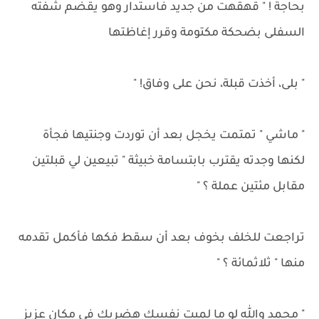
بحاجة ! " قهقهت من جديد فاستدار وهو يقضم شفته
السفلى بضحكة مكتومة وقرر إغاظتها
" بلى، أخذت قبلة، نحن على وفاق! "
" ماشي " تمتمت يخجل بعد أن توردت وجنتيها فجأة
لكنها وجدته يقترب بابتسامة خبيثة " تبيعين لي قبلتين
مقابل مئتين عملة ؟ "
تراجعت للخلف بخوف بعد أن سقط فكها فأكمل تقدمه
منها " ثلاثمائة ؟ "
" محمد والله لو ما لميت نفسك هضربك في مكان عزيز