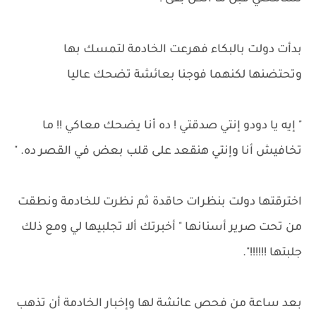
بدأت دولت بالبكاء فهرعت الخادمة لتمسك بها
وتحتضنها لكنهما فوجنا بعائشة تضحك عاليا
" إيه يا دودو إنتي صدقتي ! ده أنا يضحك معاكي !! ما
تخافيش أنا وإنتي هنقعد على قلب بعض في القصر ده. "
اخترقتها دولت بنظرات حاقدة ثم نظرت للخادمة ونطقت
من تحت صرير أسنانها " أخبرتك ألا تجلبيها لي ومع ذلك
جلبتها !!!!!!".
بعد ساعة من فحص عائشة لها وإخبار الخادمة أن تذهب