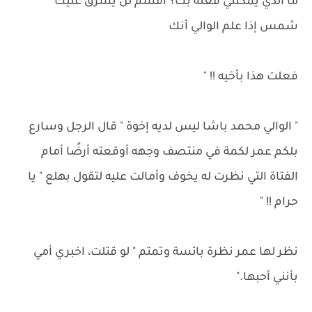
ما الذي يمكنني فعله بك؟ أقسم لن يشرق عليك
شمس إذا علم الوالي أنك
فعلت هذا بأخيه !! "
" الوالي محمد باشا ليس لديه إخوة " قال الرجل وسارع
بلكم عمر لكمة في منتصف وجهه أوقعته أرضًا أمام
الفتاة التي نظرت له يخوف وأمالت عليه لتقول بهلع " يا
حرام !! "
نظر لها عمر نظرة بائسة وتمتم " لو قتلت، اخبري أمي
بأنني أحبها."