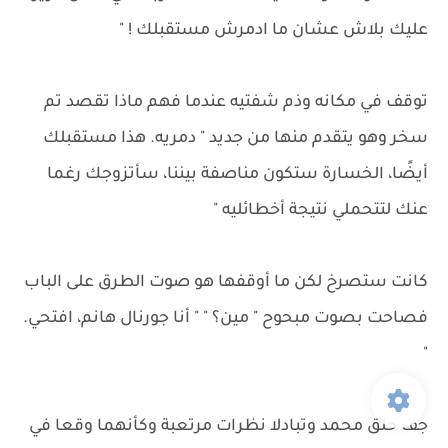
عليك بلاش عشان ما ادمرش مستقبلك ! "
توقف في مكانه وذم شفتيه عندما فهم ماذا تقصد تم
سخر وهو يتقدم منها من جديد " دمريه. هذا مستقبلك
أيضًا، الخسارة ستكون مناصفة بيننا، سأتزوجك رغما
عنك لتتحملي نتيجة أخطائليه "
كانت ستصرخ لكن ما أوقفها هو صوت الطرق على الباب
فصاحت بصوت مبحوح " مين؟ " " أنا جورنال هانم، افتحي.
"
جف حلق محمد وتبادلا نظرات مرتعبة وكأنهما وقعا في