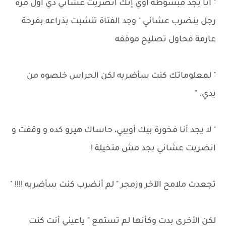
" أنا بجد مبسوطة أوي إنك انضربت عشاني دي أول مرة
رجل ينضرب عشاني " وجد الفتاة تنشبت بذراعه بفرحة
عارمة فحاول تصليح موقفه
" لمعلوماتك كنت سأضربه لكن الحراس خلصوه من
يدي. "
" لا يجد أنا فخورة بيك أويبي، حاساك هيرو كده و وقفت و
انضربت عشاني بجد مش متخيلة !
تجعدت ملامح الآخر وزمجر " لم أنضرب كنت سأضربه !!!! "
لكن الأخرى بدت وكأنها لم تستمع " ياعيني أنت كنت