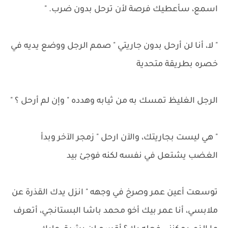
اسمع، سأعطيك فرصة لأن ترحل بدون ضرب. "
" لا، أنا لن أرحل بدون جاريتي " صمم الرجل ووضع يديه في
خصره بطريقة متحدية
الرجل الغليظ تمسك به من ثيابه وهدده " وإن لم أرحل ؟ "
" هي ليست بجاريتك، والآن ارحل " زمجر الآخر وبدأ
الغضب يشتعل في نفسه لكنه فوجئ بيد
توسعت أعين عمر وصرخ في وجهه " انزل يدك القذرة عن
ملابسي، أنا عمر بيك أخو محمد باشا البستانجي، أتعرف