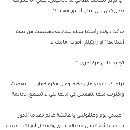
" یا دودو بضحك معاكي ما تخافيش، يعني أنا همونك
يعني؟ دي حتى مش أخلاق مهنة !! "
حرکت دولت رأسها ببطء للخادمة وهمست من تحت
أسنانها " لو رأيتينني أموت أمامك لا
تجلبينها لي مرة أخرى. "
براحتك يا دودو على فكرة، وعلى فكرة كمان ... " نهضت
واقتربت منها لتهمس في أذنها لكي لا تسمع الخادمة
" هييجي يوم وهتقوليلي يا عائشة هانم بعد ما أتجوز
محمد باشا، هتبقي شغالة عندي وهفضل أقولك يا دو دو