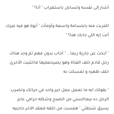
أشار إلى نفسه وتساءل باستغراب " أنا؟ "
اقتربت منه بابتسامة واسعة وأومأت " أيوة هو فيه غيرك
أنت إيه اللي جابك هنا؟ "
" أبحث عن جارية ربما .. " أجاب بدون فهم ثم وجد هناك
رجل قادم خلف الفتاة وهو يصيحعليها فاختنبت الأخرى
خلف ظهره و تمسكت به
" بقولك ايه ما تعمل عمل خير واحد في حياتك وتضرب
الرجل ده بيعاكسني من الصبح وشكله حرامي عايز
يسرق شنطتي " همست من خلفه فعقد الآخر حاجبيه