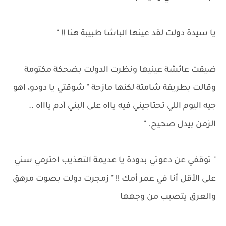
يا سيدة دولت لقد عينها الباشا طبيبة هنا !! "
ضيقت عائشة عينيها ونظرت الدولت بضحكة مكتومة
وقالت بطريقة شامتة لكنها مازحة " شوقتي يا دودو، اهو
جيه اليوم اللي تحتاجيني فيه يااه على البني آدم ياااه ..
الزمن بيدل صحيح. "
" توقفي عن دعوتي بدودة يا عديمة التهذيب احترمي سني
على الأقل أنا في عمر أمك !! " زمجرت دولت بصوت مرهق
والعرق يتصبب من وجهها