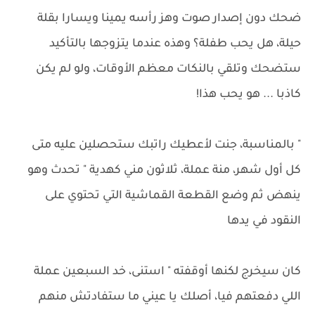
ضحك دون إصدار صوت وهز رأسه يمينا ويسارا بقلة
حيلة، هل يحب طفلة؟ وهذه عندما يتزوجها بالتأكيد
ستضحك وتلقي بالنكات معظم الأوقات، ولو لم يكن
كاذبا ... هو يحب هذا!
" بالمناسبة، جنت لأعطيك راتبك ستحصلين عليه متى
كل أول شهر، منة عملة، ثلاثون مني كهدية " تحدث وهو
ينهض ثم وضع القطعة القماشية التي تحتوي على
النقود في يدها
كان سيخرج لكنها أوقفته " استنى، خد السبعين عملة
اللي دفعتهم فيا، أصلك يا عيني ما ستفادتش منهم