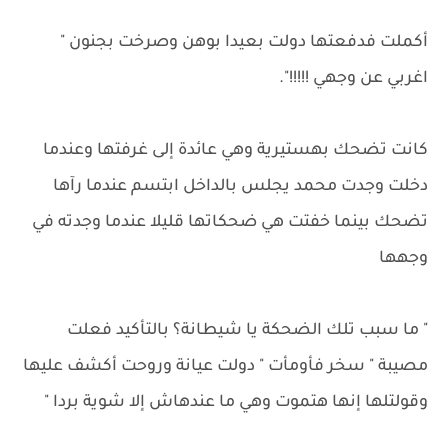
أكملت فدفعتها دولت بعيدا بوهن وصرخت بجنون "
اغربي عن وجهي !!!!!".
كانت تضحك بهستيرية وهي عائدة إلى غرفتها وعندما
دخلت وجدت محمد يجلس بالداخل ابتسم عندما رآها
تضحك بينما خفتت هي ضحكاتها قليلا عندما وجدته في
وجهها
" ما سبب تلك الضحكة يا شيطانة؟ بالتأكيد فعلت
مصيبة " سخر فأومأت " دولت عيانة وروحت أكشف عليها
وقولتلها إنها هتموت وهي ما عندهاش إلا شوية بردا "