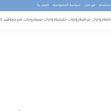
استخدام
من نحن
سياسة الخصوصيه
أتصل بنا
املة
روايات عراقية
روايات خليجية
روايات ليبية
روايات مترجمة
قيد كت