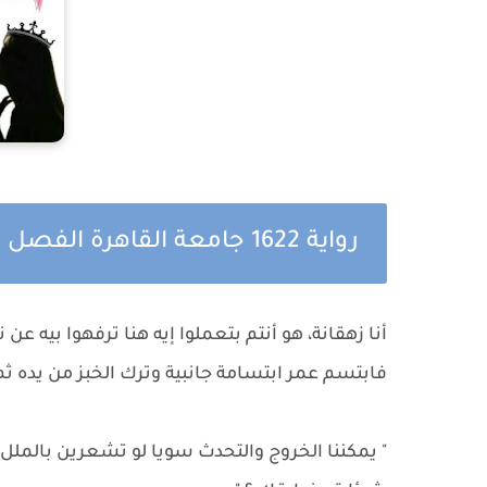
رواية 1622 جامعة القاهرة الفصل السادس والاربعون
أنا زهقانة، هو أنتم بتعملوا إيه هنا ترفهوا بيه 
فابتسم عمر ابتسامة جانبية وترك الخبز من يده ثم
" يمكننا الخروج والتحدث سويا لو تشعرين بالملل ل