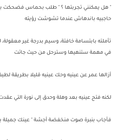
" هل يمكنني تجربتها ؟ " طلب بحماس فضحكت بخف
حاجبيه باندهاش عندما تشوشت رؤيته
تأملته بابتسامة خافتة، وسيم بدرجة غير معقولة، 
في مهمة ستنهيها وسترحل من حيث جائت
أزالها عمر عن عينيه وحك عينيه قليلا بطريقة لطي
لكنه فتح عينيه بعد وهلة وحدق إلى نورة التي عقدت
فأجاب بنبرة صوت منخفضة أجشة " عينك جميلة بدو