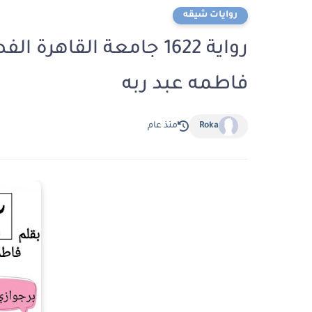
روايات شيقه
فاطمه عبد ربه
Roka
منذ عام