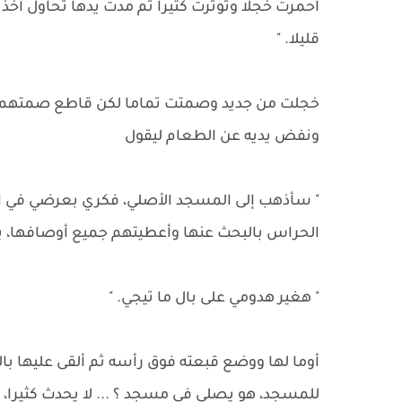
احمرت خجلا وتوترت كثيرا ثم مدت يدها تحاول أخذ 
قليلا. "
خجلت من جديد وصمتت تماما لكن قاطع صمتهما
ونفض يديه عن الطعام ليقول
" سأذهب إلى المسجد الأصلي، فكري بعرضي في الخ
الحراس بالبحث عنها وأعطيتهم جميع أوصافها، يبح
" هغير هدومي على بال ما تيجي. "
أوما لها ووضع قبعته فوق رأسه ثم ألقى عليها با
للمسجد، هو يصلي في مسجد ؟ ... لا يحدث كثيرا، لك