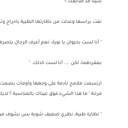
شيئا قد ضايقك ؟ "
نفت براسها وعدلت من نظارتها الطبية باحراج وت
" أنا لست بحيوان يا نورة، نعم أعرف الرجال يتصر
بمفردهما، لكن .... أنا لست كذلك. "
ارتسمت ملامح نادمة على وجهها وأومات بصمت فر
مرحة " ما هذا الشيء فوق عيناك بالمناسبة ؟ لديك
" نظارة طبية، نظري ضعيف شوية بس بشوف من غ