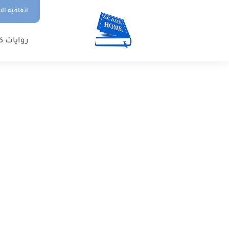
اتفاقية ال
روايات ك