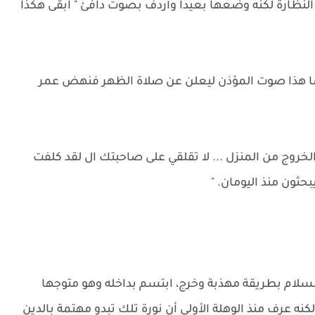
النظارة لكنه وضعها بعيدا وأردف بصوت دافئ " ابقى هكذا
 هذا صوت المؤذن ليعلن عن صلاة الظهر فنهض عمر
روج من المنزل ... لا تقلقي على صاحبتك ال لقد كلفت
ثون منذ اليومان. "
لسلام بطريقة مهذبة وخرج، ابتسم بداخله وهو متوجها
نه عرف منذ الوهلة الأولى أن نورة تلك تبدو مهتمة بالدين