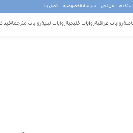
استخدام
من نحن
سياسة الخصوصيه
أتصل بنا
املة
روايات عراقية
روايات خليجية
روايات ليبية
روايات مترجمة
قيد كت