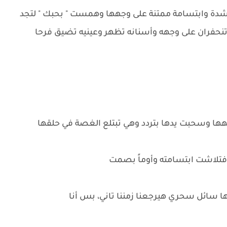
دة وابتسامة ممتنة على وجهها وهمست " بحبك " لتجد
نحفران على وجهه وأسنانه تظهر وعينيه تضيق فرحا
ها وسحبت يدها بتردد وهي تبتلع الغصة في حلقها
 فتلاشت ابتسامته وأوماً بصمت
اها سائل سحري هيرجعنا زمننا تاني، بس أنا