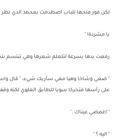
لكن فور فتحها للباب اصطدمت بمحمد الذي نظر ل
يا مشردة! "
رفعت يدها بسرعة لتلملم شعرها وهي تبتسم بتعب 
" ضعي وشاخا وهيا معي سأريك شيء، " قال واستن
على رأسها فتحركا سويا للطابق العلوي لكنه وقف
" اغمضي عيناك ."
" !ليه ؟ "