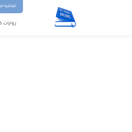
اتفاقية ال
روايات ك