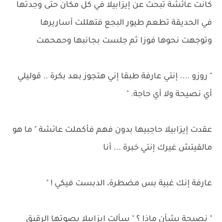
كانت عائشة تبحث عن إيزابيلا في كل مكان حتى وجدتها
في الحديقة تطعم طيور البجع فتهللت أساريرها
وتوجهت نحوها فوزا ثم جلست بجانبها وحمحمت
" روزو .... إنتي عارفة طبقا إني هتجوز بعد بكرة .. قوليلي
أي نصيحة ولا أي حاجة. "
عقدت إيزابيلا حاجبيها بدون فهم فأكملت عائشة " ما هو
مالقيتش غيرك إنتي خبرة ... أنا
عارفة إنك غبية بس مضطرة، الدبست فيكي ! "
" نصيحة بشأن ماذا ؟ " سألت إيزابيلا بصوتها الرقيق