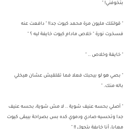
بتخوفني! "
" قولتلك مليون مرة محمد كيوت جدا! " دافعت عنه
فسخرت نورة " خلاص مادام كيوت خايفة ليه ؟ "
" خايفة وخلاص .. "
" بصي هو لو بيحبك فعلا فما تقلقيش عشان هيخلي
باله منك. "
" أصلي بحسه عنيف شوية .. لا مش شوية، بحسه عنيف
جدا وتحسيه صادي ودموي كده بس بصراحة بيبقى كيوت
معايا، أنا خايفة يتحول !! "