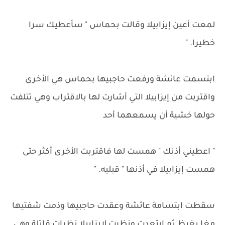
لمعت أعين إيزابيلا وقالت بحماس " سأعطيك سرا
خطيرا. "
ابتسمت عائشة ورفعت حاجبيها بحماس هي الأخرى
واقتربت من إيزابيلا التي أشارت لها بالاقتراب وهي تتلفت
حولها خشية أن يسمعهما أحد
" اعطيني أذنك " همست لها فاقتربت الأخرى أكثر حتى
همست إيزابيلا في أذنها " قبليه. "
سقطت ابتسامة عائشة وعقدت حاجبيها وذمت شفتيها
مغا بغيظ ثم ابتعدت ونظرت لإيزابيلا نظرات قاتلة وهي