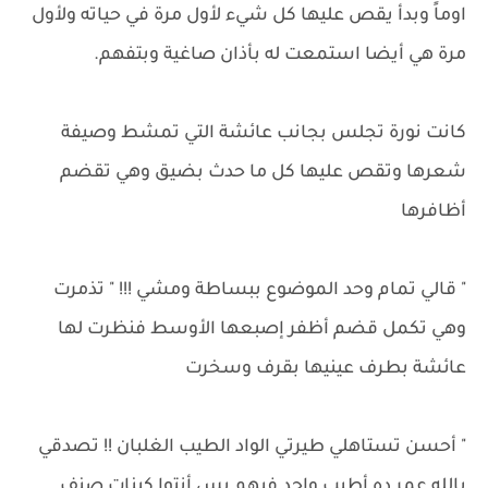
اوماً وبدأ يقص عليها كل شيء لأول مرة في حياته ولأول
مرة هي أيضا استمعت له بأذان صاغية وبتفهم.
كانت نورة تجلس بجانب عائشة التي تمشط وصيفة
شعرها وتقص عليها كل ما حدث بضيق وهي تقضم
أظافرها
" قالي تمام وحد الموضوع ببساطة ومشي !!! " تذمرت
وهي تكمل قضم أظفر إصبعها الأوسط فنظرت لها
عائشة بطرف عينيها بقرف وسخرت
" أحسن تستاهلي طيرتي الواد الطيب الغلبان !! تصدقي
بالله عمر ده أطيب واحد فيهم بس أنتوا كبنات صنف