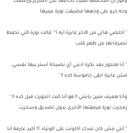
وفور أن اقتحمتها قفزت بجانبها على السرير ورسمت
وجه جرو على وجهها فضيقت نورة عينيها
" اخلصي هاتي من الآخر عايزة ايه ؟ " قالت نورة التي تحفظ
تصرفاتها عن ظهر قلب
" أنا هتجوز بعد بكرة اديني أي نصيحة أستر بيها نفسي،
مش عايزة ابقى جاموسة كده !! "
وأنا هعرف منين يابنتي !! هو أنا كنت اتجوزت قبل كده !! "
زمجرت نورة فرمقتها الأخرى بدون تصديق وسخرت
" أنتي مش كان عندك أكاونت على الوتياد ؟! أكيد عارفة أنا