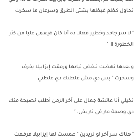
تحاول كظم غيظها بشتى الطرق وسرعان ما سخرت
" لا سر جامد وخطير فعلا، ده أنا كان هيغمى عليا من كثر
الخطورة !!! "
وبعدها نهضت تنفض ثيابها ورمقت إيزابيلا يقرف
وسخرت " بس دي مش غلطتك دي غلطتي
تخيلي أنا عائشة جمال على آخر الزمن أطلب نصيحة منك
دي وصمة عار في تاريخي. "
" هناك سر آخر لو تريدين " همست لها إيزابيلا فرفعت