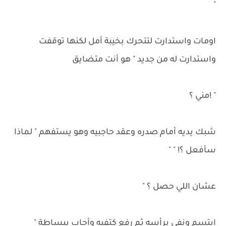
"
اومات واستدارت لتتحرك بخيبة أمل لكنها توقفت
واستدارت له من جديد " هو أنت متضايق
" !مني ؟
شبك يديه أمام صدره وعقد حاجبيه وهو يستفهم " لماذا
سأفعل ؟! " "
عشان اللي حصل ؟ "
ابتسم ونفى برأسه ثم رفع كتفيه وأجاب ببساطة "