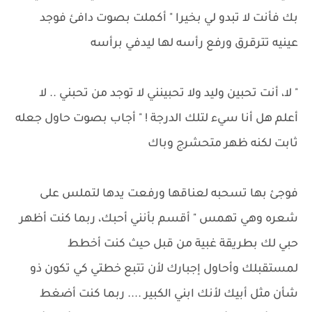
بك فأنت لا تبدو لي بخيرا " أكملت بصوت دافئ فوجد
عينيه تترقرق ورفع رأسه لها ليدفي برأسه
" لا، أنت تحبين وليد ولا تحبينني لا توجد من تحبني .. لا
أعلم هل أنا سيء لتلك الدرجة ! " أجاب بصوت حاول جعله
ثابت لكنه ظهر متحشرج وباك
فوجئ بها تسحبه لعناقها ورفعت يدها لتملس على
شعره وهي تهمس " أقسم بأنني أحبك، ربما كنت أظهر
حبي لك بطريقة غبية من قبل حيث كنت أخطط
لمستقبلك وأحاول إجبارك لأن تتبع خطتي كي تكون ذو
شأن مثل أبيك لأنك ابني الكبير .... ربما كنت أضغط