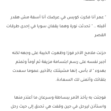
" عمر أنا فكرت كويس في عرضك أنا أسفة مش هقدر
أقبله .. " تحدثت نورة وهما يقفان سويا في إحدى طرقات
القصر
حزنت ملامح الآخر فوزا وظهرت الخيبة على وجهه لكنه
أجبر نفسه على رسم ابتسامة مزيفة ثم أوماً وتمتم
بهدوء " لا بأس، إنها مشيئتك بالأخير، عموما سعدت
بلقائك وأتمنى لك السعادة.
فوجئت به يأخذ الأمر ببساطة وسرعان ما أعتذر منها
واستأذن ليرحل في حين وقفت هي تحدق إلى حيث رحل