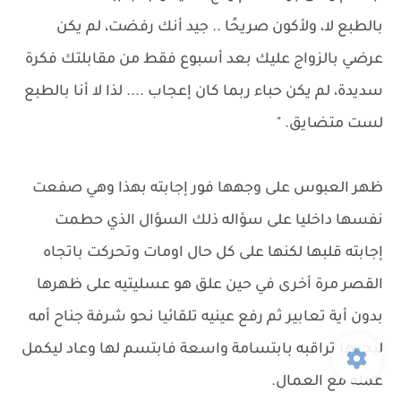
بالطبع لا، ولأكون صريحًا .. جيد أنك رفضت، لم يكن
عرضي بالزواج عليك بعد أسبوع فقط من مقابلتك فكرة
سديدة، لم يكن حباء ربما كان إعجاب .... لذا لا أنا بالطبع
لست متضايق. "
ظهر العبوس على وجهها فور إجابته بهذا وهي صفعت
نفسها داخليا على سؤاله ذلك السؤال الذي حطمت
إجابته قلبها لكنها على كل حال اومات وتحركت باتجاه
القصر مرة أخرى في حين علق هو عسليتيه على ظهرها
بدون أية تعابير ثم رفع عينيه تلقائيا نحو شرفة جناح أمه
ليجدها تراقبه بابتسامة واسعة فابتسم لها وعاد ليكمل
عمله مع العمال.