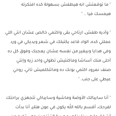
" ما توقعتش انه هيطفش بسهولة كده افتكرته
هيمسك فيا .. "
" وأديه طفش، ارتاحي بقى واكتمي خالص عشان انتي اللي
عملتي كده، الواد قاعد يكتبلك في شعر ويديكي في ورد
وفي هدايا وبيغير من نفسه عشان يعجبك وفوق كل ده
أحلى منك أساشا وماكنتيش تطولي واحد زيه وإنتي
صنف نمرود اكتمي بونك ده وماتتكلميش تاني، روحي
عيطي على جنب. "
" أنا سايبالك الأوضة وماشية وسايباكي تتجهزي براحتك
لفرحك، أقسم بالله الله يكون في عون هتلر، أنا بدأت