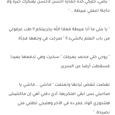
" بصي، خليكي كده حمارة أحسن لأحسن يفتكرك خبرة ولا
حاجة! اعملي عبيطة .. "
" يا بنتي ما أنا عبيطة فعلا! الله يخربيتكم !! طب عرفوني
من باب العلم بالشيء !! " صرخت في وجهها فجأة
" روحي خلي محمد يعرفك " سخرت وهي تدفعها بعيدا
فسقطت أرضا عن السرير
نهضت تنفض ثيابها وتمتمت " ماشي .. ماشي يا
صاحبتي بس ابقي افتكريها، أدي دقني أهي إن ماكنتيش
هتتجوزي الواد عمر ده في الآخر وهتيجي تطلبي مني
نصيحة. "