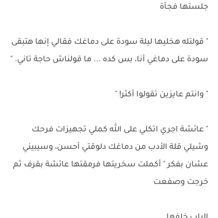
جلستها فجأة
" قولتله هخليها ليلة سودة على دماغك فقالي إنها هتبقى
سودة على دماغي أنا، بس كده ... ما قولناش حاجة تاني. "
" وانتم عايزين تقولوا أكثر! "
" عائشة اجري اتكلي على الله كملي تجهيزات فرحك
وشيلي قلة الأدب من دماغك دلوقتي أحسن، وسيبيني
عشان بفكر " أكملت سخريتها فرمقتها عائشة بقرف ثم
خرجت وصفعت
الباب خلفها.