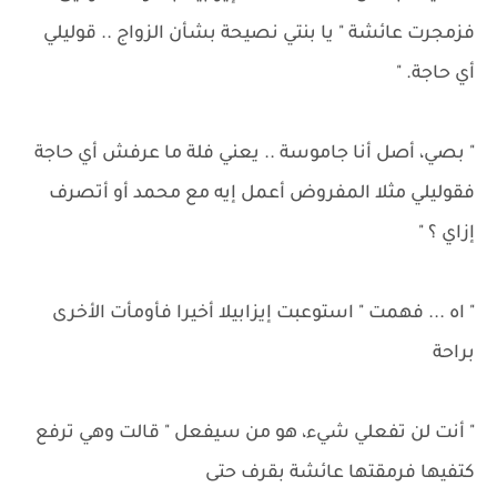
فزمجرت عائشة " يا بنتي نصيحة بشأن الزواج .. قوليلي
أي حاجة. "
" بصي، أصل أنا جاموسة .. يعني فلة ما عرفش أي حاجة
فقوليلي مثلا المفروض أعمل إيه مع محمد أو أتصرف
إزاي ؟ "
" اه ... فهمت " استوعبت إيزابيلا أخيرا فأومأت الأخرى
براحة
" أنت لن تفعلي شيء، هو من سيفعل " قالت وهي ترفع
كتفيها فرمقتها عائشة بقرف حتى