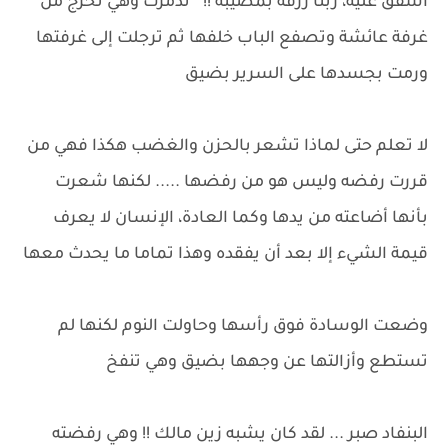
أشفق عليه، ربنا رزقه بمصيبة !! " تذمرت وهي تخرج من
غرفة عائشة وتصفع الباب خلفها ثم ترجلت إلى غرفتها
ورمت بجسدها على السرير بضيق
لا تعلم حتى لماذا تشعر بالحزن والغضب هكذا فهي من
قررت رفضه وليس هو من رفضها ..... لكنها شعرت
بأنها أضاعته من يدها وكما العادة، الإنسان لا يعرف
قيمة الشيء إلا بعد أن يفقده وهذا تماما ما يحدث معها
وضعت الوسادة فوق رأسها وحاولت النوم لكنها لم
تستطع وأزالتها عن وجهها بضيق وهي تنفخ
البنفاد صبر ... لقد كان يشبه زين مالك !! وهي رفضته