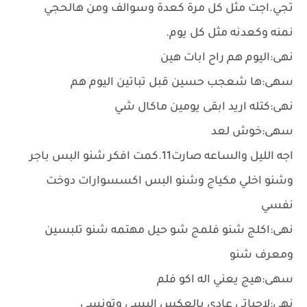
تجي.اجت مثل كل مرة كعدة وسوالف ومن هالحجي
نمنه وكعدنه مثل كل يوم.
نهى:اليوم هم راح ابات هين
سهى:ها شعجب حسين قبل تباتين اليوم هم
نهى:كتله اريد ابقى يومين ماكال شي
سهى:خوش لعد
اجه الليل والساعه صارت11.كمت افكر شنو البس باجر
وشنو اخلي مكياج وشنو البس اكسسوارات دوخت
نفسي
نهى:اكلج شنو فلمج شو حيل مهتمه شنو تلبسين
ومعرف شنو
سهى:هيج يعني اله اكو فلم
نهى:لاحياتي عادي بالعكس البسي وتونسي