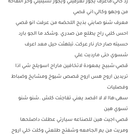
رد كالي:ماعرف يجوز تعرفيني ويجوز نسيتيني وخر اللفاحه
من وجهو وكالي:اني قصي
معرف شنو صابني بذيج اللحضه من عرفت انو قصي
احس كلبي راح يطلع من صدري .وشكد ما الجو بارد
حسيته صار حار نار عركت.تبلهثت حيل معد اعرف
شسوي حتى مارديت علي
قصي:شبيج يمعودة لاتخافين ماراح اسويلج شي اذا
تريدين اروح هس اروح قصص شيوخ ومشايخ وضباط
وفصليات
سهى:هاا لا لا اقصد يعني تفاجئت كلش .شنو شنو
تسوي هين
قصي:اجيت هين للصناعه سيارتي عطلت داصلحها
ومريت من يم الجامعه وشفتج طلعتي وكلت خلي اروح