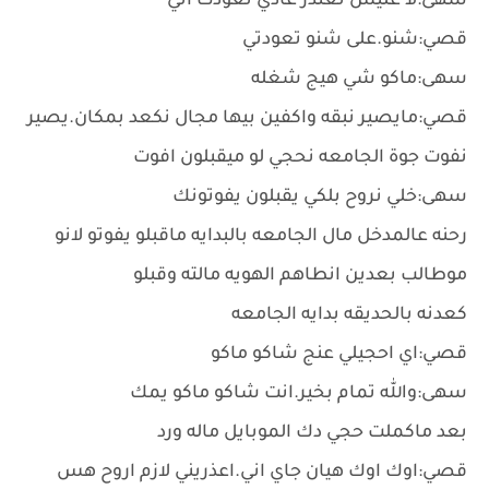
سهى:لا عليش تعتذر عادي تعودت اني
قصي:شنو.على شنو تعودتي
سهى:ماكو شي هيج شغله
قصي:مايصير نبقه واكفين بيها مجال نكعد بمكان.يصير
نفوت جوة الجامعه نحجي لو ميقبلون افوت
سهى:خلي نروح بلكي يقبلون يفوتونك
رحنه عالمدخل مال الجامعه بالبدايه ماقبلو يفوتو لانو
موطالب بعدين انطاهم الهويه مالته وقبلو
كعدنه بالحديقه بدايه الجامعه
قصي:اي احجيلي عنج شاكو ماكو
سهى:والله تمام بخير.انت شاكو ماكو يمك
بعد ماكملت حجي دك الموبايل ماله ورد
قصي:اوك اوك هيان جاي اني.اعذريني لازم اروح هس