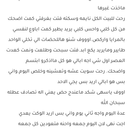
ماخذت غيرها
رحت للبيت الكل نايمه وسكته فتت بغرفتي كمت اضحك
من كل كلبي واحس كلبي يريد يطير كمت اباوع لنفسي
بالمرايا واركص.اوووف شنو هاللحضات الي تخلي الواحد
طايير ومايريد يكع ابد.فتت سبحت وطلعت ونمت كعدت
العصر اول شي اجه ابالي هو كل مااذكرو ابتسم
واضحك. رحت سويت عشه وتعشينه وخلص اليوم.واني
بس هو ابالي اريد بس يجي الاحد
اووف ياسهى شكد ماعندج حض يعني اله تصادف عطله
سبحان الله
عدة اليوم واجه ثاني يوم واني بس اريد الوكت يعدي
اجت نهى لان اليوم جمعه واحنه متعودين كل جمعه