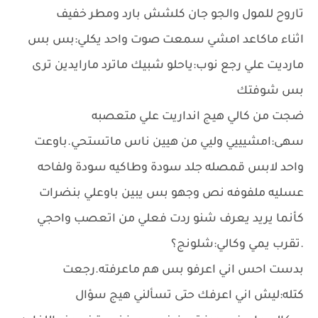
تاروح للمول والجو جان كلشش بارد ومطر خفيف
اثناء ماكاعد امشي سمعت صوت واحد يكلي:بس بس
مارديت علي رجع نوب:ياحلو شبيك ماترد مارايدين ترى
بس شوفتك
ضجت من كالي هيج انداريت علي متعصبه
سهى:امشيييي وليي من هيين ناس ماتستحي.باوعت
واحد لابس قمصله جلد سودة وطاكيه سودة ولفاحه
عسليه ملفوفه نص وجهو بس يبين باوعلي بنضرات
كأنما يريد يعرف شنو ردت فعلي من اتعصب واحجي
.تقرب يمي وكالي:شلونج؟
بدست احس اني اعرفو بس هم ماعرفته.رجعت
كتله:ليش اني اعرفك حتى تسألني هيج سؤال