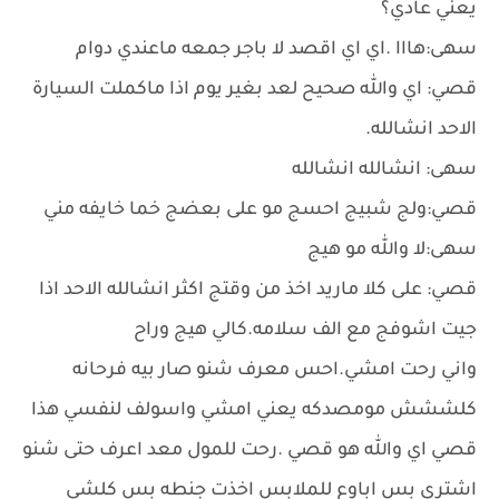
يعني عادي؟
سهى:هااا .اي اي اقصد لا باجر جمعه ماعندي دوام
قصي: اي والله صحيح لعد بغير يوم اذا ماكملت السيارة
الاحد انشالله.
سهى: انشالله انشالله
قصي:ولج شبيج احسج مو على بعضج خما خايفه مني
سهى:لا والله مو هيج
قصي: على كلا ماريد اخذ من وقتج اكثر انشالله الاحد اذا
جيت اشوفج مع الف سلامه.كالي هيج وراح
واني رحت امشي.احس معرف شنو صار بيه فرحانه
كلششش مومصدكه يعني امشي واسولف لنفسي هذا
قصي اي والله هو قصي .رحت للمول معد اعرف حتى شنو
اشتري بس اباوع للملابس اخذت جنطه بس كلشي