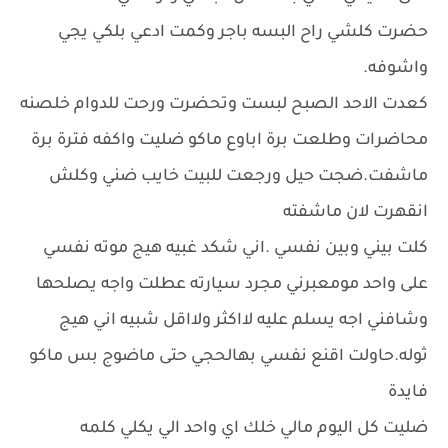
حضرت كلشي راح البسه باجر وكمت ادعي بلكي يجي
واشوفه.
كعدت الاحد الصبح لبست وتحضرت ورحت للدوام خلصنه
محاضرات وطلعت برة اباوع ماكو ضليت واكفه فترة برة
ماشفت.ضجت حيل ورجعت للبيت خايب ضني وكلش
انقهرت لان ماشفته
كلت بيني وبين نفسي .اني شكد غبيه هيج موته نفسي
على واحد مومعبرني مجرد سيارته عطلت واجه يصلحها
وشافني اجه يسلم عليه لااكثر ولااقل شبيه اني هيج
ثوله.حاولت اقنع نفسي بهالحجي حتى ماضوج بس ماكو
فايدة
ضليت كل اليوم مالي خلك اي واحد الي يكلي كلمه