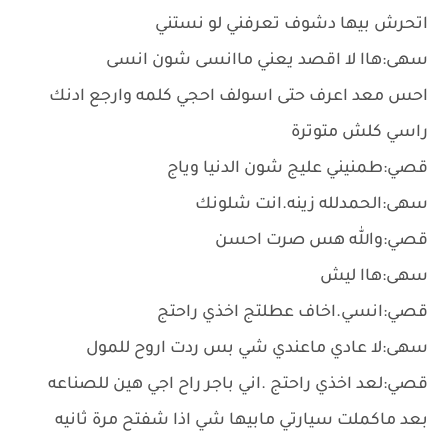
اتحرش بيها دشوف تعرفني لو نستني
سهى:هاا لا اقصد يعني ماانسى شون انسى
احس معد اعرف حتى اسولف احجي كلمه وارجع ادنك
راسي كلش متوترة
قصي:طمنيني عليج شون الدنيا وياج
سهى:الحمدلله زينه.انت شلونك
قصي:والله هس صرت احسن
سهى:هاا ليش
قصي:انسي.اخاف عطلتج اخذي راحتج
سهى:لا عادي ماعندي شي بس ردت اروح للمول
قصي:لعد اخذي راحتج .اني باجر راح اجي هين للصناعه
بعد ماكملت سيارتي مابيها شي اذا شفتح مرة ثانيه