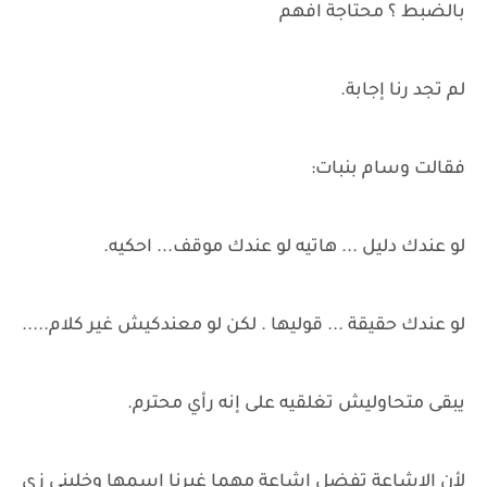
بالضبط ؟ محتاجة افهم
لم تجد رنا إجابة.
فقالت وسام بنبات:
لو عندك دليل ... هاتيه لو عندك موقف... احكيه.
لو عندك حقيقة ... قوليها . لكن لو معندكيش غير كلام.....
يبقى متحاوليش تغلقيه على إنه رأي محترم.
لأن الإشاعة تفضل إشاعة مهما غيرنا اسمها وخليني زي