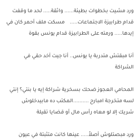
ورد مشيت بخطوات بطيئة...... واثقة..... لحد ما وقفت
قدام طرابيزة الاجتماعات..... مسكت ملف أحمر كان في
إيدها..... ورمته على الطرابيزة قدام يونس بقوة
أنا مبقتش متدربة يا يونس.. أنا جيت آخد حقي في
الشراكة
المحامي العجوز ضحك بسخرية شراكة إيه يا بنتي؟ إنتي
لسه متخرجة امبارح ..........المكتب ده مابيدخلوش
شريك إلا لو معاه رأس مال أو قضايا تقيلة
ورد مبصتلوش أصلاً..... عينها كانت متثبتة في عيون