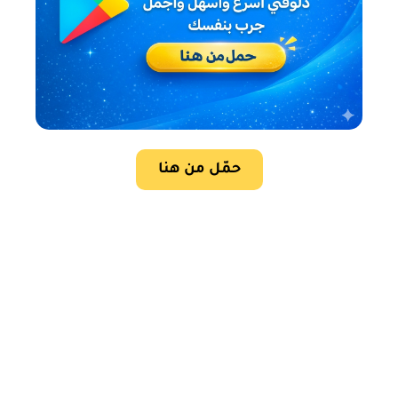
حمّل من هنا