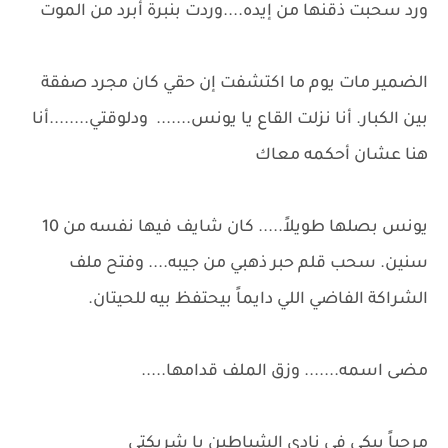
ورد سحبت ذقنها من إيده....وردت بنبرة أبرد من الموت
الضمير مات يوم ما اكتشفت إن حقي كان مجرد صفقة
بين الكبار. أنا نزلت القاع يا يونس....... ودلوقتي........أنا
هنا عشان أحكمه معاك
يونس بصلها طويلاً..... كان شايف فيها نفسه من 10
سنين. سحب قلم حبر ذهبي من جيبه.... وفتح ملف
الشراكة الفاضي اللي دايماً بيحتفظ بيه للحيتان.
مضى اسمه....... وزق الملف قدامها.....
مرحباً بيكي في نادي الشياطين يا شريكتي