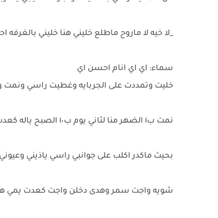
_لا خيه لا ماروح ماطلع خليني هنا خليني بالغرفه ا
سماء: اي اي انام احسن اي
خليت وتمددت على الجربايه وغطيت راسي ونمت وان
نمت ب١ الضهر منا لثاني يوم ب١٠ الصبح ياله كعدت عيوني ثكال وجسمي كله مورم وياذيني
بحيث ماكدر اكلب على جوانبي راسي ياذيني وعيوني
شويه واجت سمر وهدى دخلن واجت كعدت يمي هد