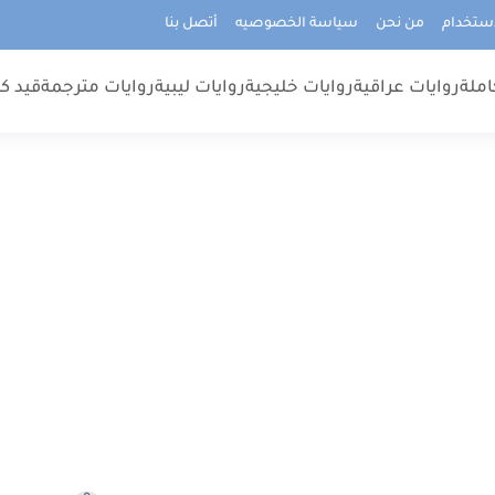
استخدام
من نحن
سياسة الخصوصيه
أتصل بنا
املة
روايات عراقية
روايات خليجية
روايات ليبية
روايات مترجمة
قيد كت