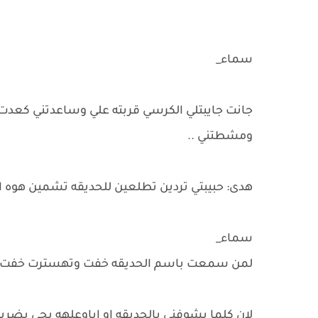
سماء_
جانت جايبتلي الكرسي قربته علي وساعدتني كعدت ع
ومشطتني ..
هدى: حبيبتي تردين تطلعين للحديقه تشمين هوه ال
سماء_
لمن سمعت باسم الحديقه خفت وتهسترت خفت اط
لان كلما يشوفني بالحديقه او اباوعلهه يجي يضرب