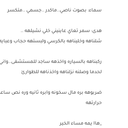
سماء: بصوت ناصي..ماكدر ..جسمي ..متكسر
هدى: سمر تعاي عاينيني خلي نشيلهه ..
شلناهه وخليناهه بالكرسي ولبستهه حجاب وعبايه
ركبناهه بالسياره واخذهه ساجد للمستشفى..واني
لحدما وصلنه نزلناهه واخذناهه للطوارئ
ضربوهه بره مال سخونه وابره ثانيه وره نص ساعه
حرارتهه
_هاا يمه مساء الخير