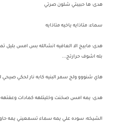
هدى: ها حبيبتي شلون صرتي
سماء: متاذايه ياخيه متاذايه
هدى: مابيج الا العافيه انشالله بس امس بليل تم
بله اشوف حرارتج...
هاي شنووو ولج سمر البنيه كابه نار لحكي صيحي 
هدى: يمه امس صخنت وخليتلهه كمادات وعفتهه ناي
الشيخه: سوده علي يمه سماء تسمعيني يمه حاول