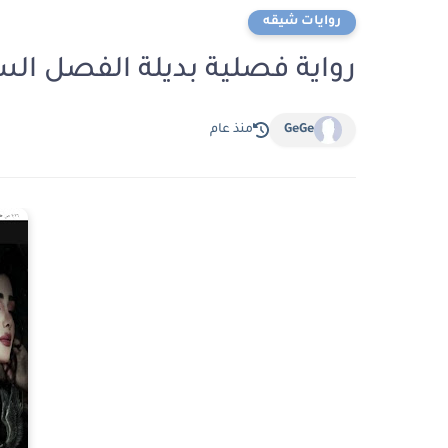
روايات شيقه
رواية فصلية بديلة الفصل السابع عشر 17 
GeGe
منذ عام