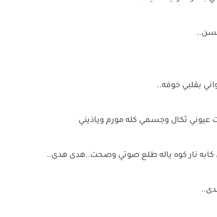
حسن..
ي بقلبي خوفه..
 كابه نار كوه ياله طلع صوتي وصحت..هدى هدى..
ى..