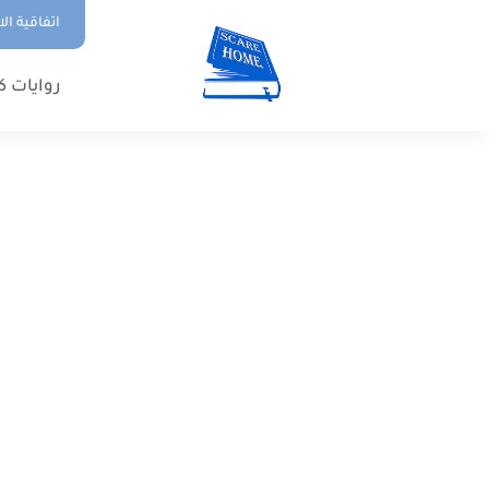
اتفاقية ال
روايات ك