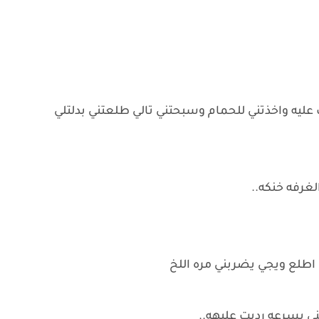
ليه واخذتني للحمام وسبحتني تالي طلعتني بدلتلي
غرفه خنكه..
لع ويجي يضربني مره اللخ
ني بسرعه رديت عليهه..