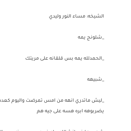
الشيخه: مساء النور وليدي
_شلونج يمه
_الحمدلله يمه بس قلقانه على مريتك
_شبيهه
_ليش ماتدري انهه من امس تمرضت واليوم كعدت
يضربوهه ابره هسه على جيه هم