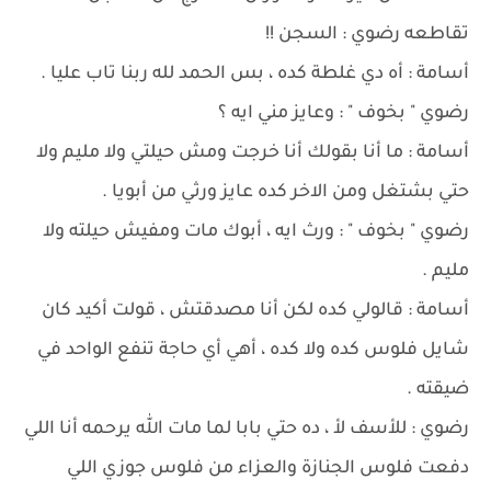
تقاطعه رضوي : السجن !!
أسامة : أه دي غلطة كده ، بس الحمد لله ربنا تاب عليا .
رضوي " بخوف " : وعايز مني ايه ؟
أسامة : ما أنا بقولك أنا خرجت ومش حيلتي ولا مليم ولا
حتي بشتغل ومن الاخر كده عايز ورثي من أبويا .
رضوي " بخوف " : ورث ايه ، أبوك مات ومفيش حيلته ولا
مليم .
أسامة : قالولي كده لكن أنا مصدقتش ، قولت أكيد كان
شايل فلوس كده ولا كده ، أهي أي حاجة تنفع الواحد في
ضيقته .
رضوي : للأسف لأ ، ده حتي بابا لما مات الله يرحمه أنا اللي
دفعت فلوس الجنازة والعزاء من فلوس جوزي اللي