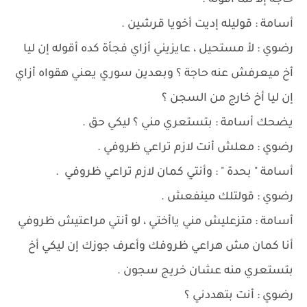
حاجة إلا لما أقوله .
أسامة : قوليله إديت أخويا قرشين .
رضوي : لأ مستحيل ، عايزيني أزاي فجأة كده أقوله إن ليا
أخ ميعرفش عنه حاجة ؟ وبعدين سوري يعني هقواه أزاي
إن ليا أخ خارج من السجن ؟
يضحك أسامة : بتستعري مني ؟ ليكي حق .
رضوي : معلش أنت لازم تراعي ظروفي .
أسامة " بحدة " : وأنتي كمان لازم تراعي ظروفي .
رضوي : قولتلك مينفعش .
أسامة : متزعليش مني ياأختي ، لو أنتي مراعتيش ظروفي
أنا كمان مش هراعي ظروفك وأعرف جوزك إن ليكي أخ
بتستعري منه عشان خريج سجون .
رضوي : أنت بتهددني ؟