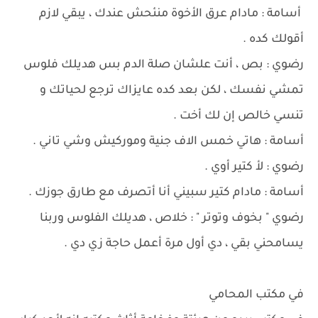
أسامة : مادام عرق الأخوة منئحش عندك ، يبقي لازم
أقولك كده .
رضوي : بص ، أنت علشان صلة الدم بس هديلك فلوس
تمشي نفسك ، لكن بعد كده عايزاك ترجع لحياتك و
تنسي خالص إن لك أخت .
أسامة : هاتي خمس الاف جنية وموركيش وشي تاني .
رضوي : لأ كتير أوي .
أسامة : مادام كتير سبيني أنا أتصرف مع طارق جوزك .
رضوي " بخوف وتوتر " : خلاص ، هديلك الفلوس وربنا
يسامحني بقي ، دي أول مرة أعمل حاجة زي دي .
في مكتب المحامي