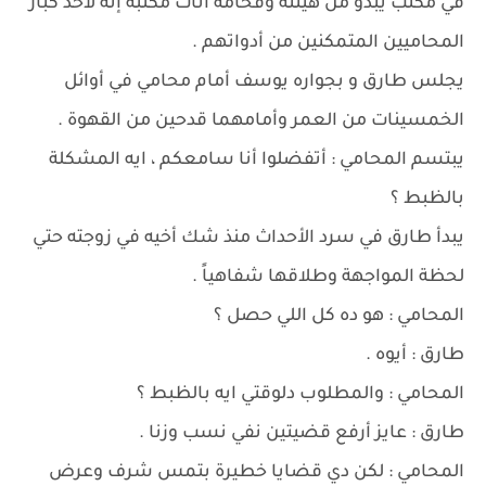
في مكتب يبدو من هيئتة وفخامة أثاث مكتبه إنه لأحد كبار
المحاميين المتمكنين من أدواتهم .
يجلس طارق و بجواره يوسف أمام محامي في أوائل
الخمسينات من العمر وأمامهما قدحين من القهوة .
يبتسم المحامي : أتفضلوا أنا سامعكم ، ايه المشكلة
بالظبط ؟
يبدأ طارق في سرد الأحداث منذ شك أخيه في زوجته حتي
لحظة المواجهة وطلاقها شفاهياً .
المحامي : هو ده كل اللي حصل ؟
طارق : أيوه .
المحامي : والمطلوب دلوقتي ايه بالظبط ؟
طارق : عايز أرفع قضيتين نفي نسب وزنا .
المحامي : لكن دي قضايا خطيرة بتمس شرف وعرض