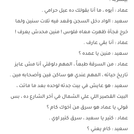
بيشربه .
عماد : أيوه ، ما أنا بقولك ده عيل حرامي .
سعيد : الواد دخل السجن وقعد فيه تلات سنين ولما
خرج فجأة ظهرت معاه فلوس ! منين محدش يعرف !
عماد : أنا بقي عارف .
سعيد : منين يا عمده ؟
عماد : من السرقة طبعاً ، المهم دلوقتي أنا مش عايز
تاريخ حياته ، المهم عندي هو ساكن فين وأصحابه مين .
سعيد : هو عايش في بيت جدته لوحده بعد ما ماتت ،
البيت القصير اللي علي الشمال في أخر الشارع ده ، بس
قولي يا عماد هو سرق من أخوك كام ؟
عماد : كتير يا سعيد ، سرق كتير اوي .
سعيد : كام يعني ؟