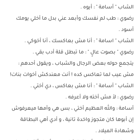
الشاب " أسامة " : أيوه .
رضوي : طب لم نفسك وأبعد عني بدل ما أخلي يومك
أسود .
الشاب " اسامة " : أنا مش بعاكسك ، أنا أخوكي .
رضوي " بصوت عالٍ " : ما تبطل قلة أدب بقي .
يتجمع حوله بعض الرجال والشباب ، ويقول أحدهم :
مش عيب لما تعاكس كده ! أنت معندكش أخوات بنات!
الشاب " أسامة " : أنا مش بعاكس ، دي أختي .
رضوي : لأ مش أخته ولا أعرفه .
أسامة : والله العظيم أختي ، بس هي وأمها ميعرفوش
إن أبوها كان متجوز واخدة تانية ، و أدي أهي البطاقة
وشهادة الميلاد .