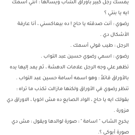
يمسك رجل كبير بأوراق الشاب ويسألها : أنتي اسمك
ايه يا بنتي ؟
رضوي : أنت صدقته يا حاج ! ده بيعاكسني ، أنا عارفة
الأشكال دي .
الرجل : طيب قولي أسمك .
رضوي : اسمي رضوي حسين عبد التواب .
تظهر علي وجه الرجل علامات الدهشة ، ثم يمد إليها يده
بالأوراق قائلاً : وهو اسمه أسامة حسين عبد التواب .
تنظر رضوي في الأوراق ولكنها مازالت تكذب ما تراه :
بقولك ايه يا حاج ، الواد الصايع ده مش اخويا ، الاوراق دي
مزورة .
يخرج الشاب " اسامة " : صورة لوالدها ويقول : مش دي
صورة أبوكي ؟.