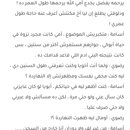
يرحمه يفضل يخدع أمي الله يرحمها طول العمر ده !
ودلوقتي يطلع إن ليا أخ مكنتش أعرف عنه حاجة طول
عمري !
أسامة : متكبريش الموضوع ، أمي كانت مجرد نزوة في
حياة أبوكي ، جوازهم مستمرش أكتر من سنتين ، بس
كانت نتيجته البني ادم اللي قاعد قدامك ده .
رضوي : ولما أنت أخويا وكنت تعرفني طول السنين دي ،
ليه كنت مخفي نفسك ومظهرتش إلا النهاردة ؟
أسامة : كنت أظهر ليه في حياتكم ، أبويا لو كان عايزني
كان سأل عني ولو حتي مرة ، لكن ده مسألش ولا عبرني
ولا حتي صرف عليا .
رضوي : أومال ليه ظهرت النهاردة ؟!
أسامة : من غير لف ولا دوران أنا خارج من السجن .....