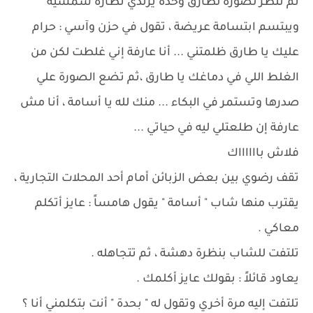
ثم تنظر لصورة لطارق وحده يرتدي نظارة شمسية
ويبتسم ابتسامة عريضة ، تقول في حزن وآسي : حرام
عليك يا طارق ظلمتني ... أنا عارفة إني غلطت لكن من
الغلط اللي في دماغك يا طارق ،ثم تضع الصورة علي
صدرها وتستمر في البكاء ... منك لله يا أسامة ، أنا مش
عارفة إن طلعتلي ليه في حياتي ...
فلاش بااااااك
تقف رضوي بين بعض الزبائن أمام أحد المحلات التجارية ،
يقترب منها شاب " أسامة " يقول هامساً : عايز أتكلم
معاكي .
تلتفت للشاب بنظرة دهشة ، ثم تتجاهله .
يعاود قائلاً : بقولك عايز أكلمك .
تلتفت إليه مرة أخري وتقول له " بحدة " أنت بتكلمني أنا ؟