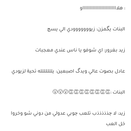
: هلااااااااااااااااااااااااو
البنات يگمزن: زيووووووودي الي يسچ
زيد بغرور: اي شوفو يا ناس عندي معجبات
عادل بصوت عالي ويدگ اصبعين: يللللللله تحية لزيودي
البنات :👏👏👏👏👏👏👏👏😮😮😮
زيد: لا چذذذذذب تلعب چوبي عدولي من دوني شو وخروا
خل العب