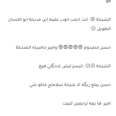
هو
الشيخة 😡: انت انجب انوب علينه ابن مديحة ابو اللسان
الطويل 😑
حسن مصدوم 😨😨😨😨😨 وامير حاصرته الضحكة
الشيخة 😕😕: اتبسز ليش تدحگلي هيچ
حسن يبلع ريگه: لا شيخة سلامتج ماكو شي
امير: ها يمه ترجعين للبيت