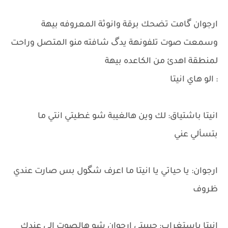
ارجوان گامت تضحك برقة وانوثة المعروفه بيهة
وسمعت صوت تلفونهة يدگ شافته منو المتصل وراحت
لمنطقة اهدئ من الكاعده بيهة
: الو هاي انيتا
انيتا باشتياق: لك وين هالغيبة شو غطيتي انتي ما
بتسألي عني
ارجوان: يا حياتي يا انيتا ما اعرف شگول بس صارت عندي
ظروف
انيتا باستغراب: حبيبتي ارجوان شو هالصوت الي عندك