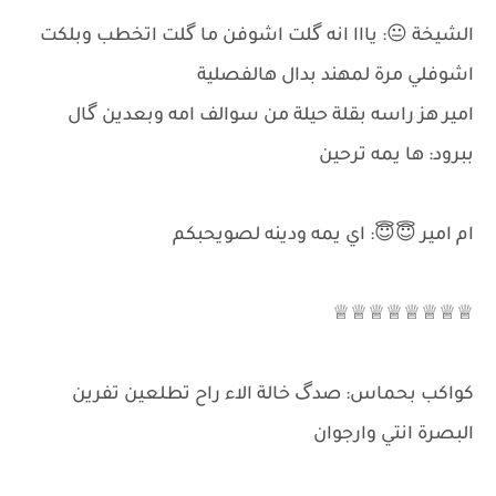
الشيخة 😐: يااا انه گلت اشوفن ما گلت اتخطب وبلكت
اشوفلي مرة لمهند بدال هالفصلية
امير هز راسه بقلة حيلة من سوالف امه وبعدين گال
ببرود: ها يمه ترحين
ام امير 😇😇: اي يمه ودينه لصويحبكم
♕♕♕♕♕♕♕♕
كواكب بحماس: صدگ خالة الاء راح تطلعين تفرين
البصرة انتي وارجوان