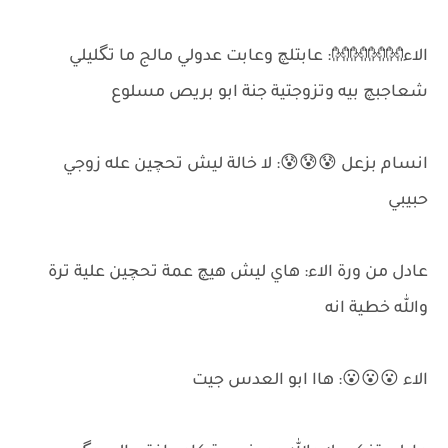
الاء👐👐👐👐: عابتلچ وعابت عدولي مالج ما تگليلي
شعاجبچ بيه وتزوجتية جنة ابو بريص مسلوع
انسام بزعل 😰😰😰: لا خالة ليش تحچين عله زوجي
حبيبي
عادل من ورة الاء: هاي ليش هيچ عمة تحچين علية ترة
والله خطية انه
الاء 😮😮😮: هاا ابو العدس جيت