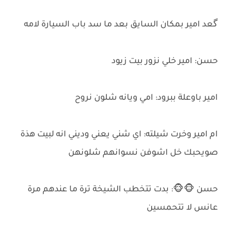
گعد امير بمكان السايق بعد ما سد باب السيارة لامه
حسن: امير خلي نزور بيت زيود
امير باوعلة ببرود: امي ويانه شلون نروح
ام امير وخرت شيلته: اي شني يعني وديني انه لبيت هذة
صويحبك خل اشوفن نسوانهم شلونهن
حسن 🐵🐵: بدت تتخطب الشيخة ترة ما عندهم مرة
عانس لا تتحمسين