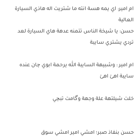
ام امير: اي يمه هسة انته ما شتريت اله هاذي السيارة
العالية
حسن: يا شيخة الناس تتمنه عدهة هاي السيارة لعد
تردي يشتري سايبة
ام امير : وشبيهة السايبة الله يرحمة ابوي چان عنده
سايبة اهئ اهئ
خلت شيلتهة علة وجهة وگامت تبچي
حسن بنفاذ صبر؛ امشي امير امشي سوق