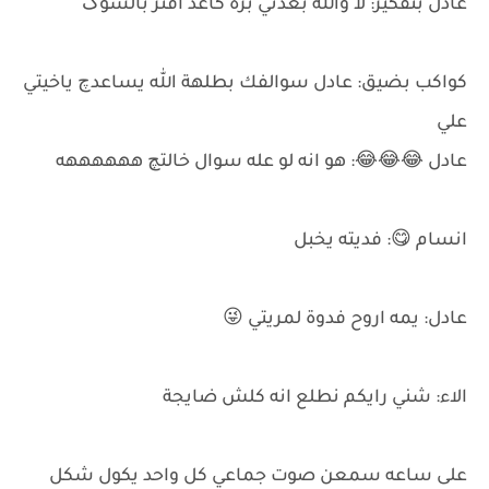
عادل بتفكير: لا والله بعدني برة كاعد افتر بالسوگ
كواكب بضيق: عادل سوالفك بطلهة الله يساعدچ ياخيتي
علي
عادل 😂😂😂: هو انه لو عله سوال خالتچ ههههههه
انسام 😋: فديته يخبل
عادل: يمه اروح فدوة لمريتي 😜
الاء: شني رايكم نطلع انه كلش ضايجة
على ساعه سمعن صوت جماعي كل واحد يكول شكل