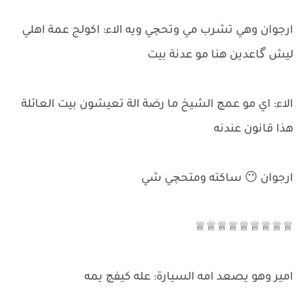
ارجوان وهي تشرب مي وتحچي ويه الاء: اكولج عمة اهلي
ليش گاعدين هنا مو عدنة بيت
الاء: اي مو عمچ الشيخ ما رضة الة تعيشون بيت العائلة
هذا قانون عندنه
ارجوان 😶 ساكته ومتحچي شي
♕♕♕♕♕♕♕♕♕
امير وهو يصعد امه السيارة: عله كيفچ يمه