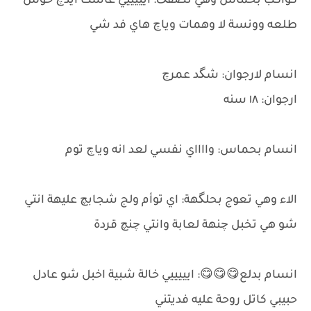
كواكب بحماس وهي تصفگ: ايييييي عاشت ايدچ خوش
طلعه وونسة لا وهمات وياچ هاي فد شي
انسام لارجوان: شگد عمرچ
ارجوان: ١٨ سنه
انسام بحماس: وااااي نفسي لعد انه وياچ توم
الاء وهي تعوج بحلگهة: اي توأم ولج شجابچ عليهة انتي
شو هي تخبل چنهة لعابة وانتي چنچ قردة
انسام بدلع😋😋😋: ايييييي خالة شبية اخبل شو عادل
حبيبي كاتل روحة عليه فديتني