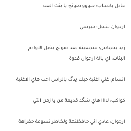
عادل باعجاب: حلووو صوتچ يا بنت العم
ارجوان بخجل: ميرسي
زيد بحماس: سمعينه بعد صوتچ يخبل الاوادم
البنات: اي يالة ارجوان فدوة
انسام: غني اغنية حبك يدگ بالراس احب هاي الاغنية
كواكب: لاااا هاي شگد قديمة من يا زمن انتي
ارجوان: عادي اني حافظتهة ولخاطر نسومة حقراهة