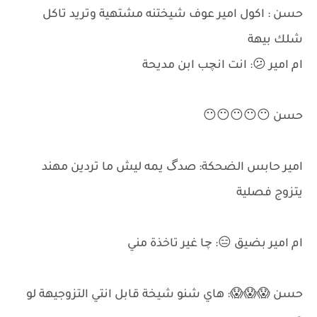
حسن : اكول امير عوف شيختنه مشتهية وتريد تاكل
شلك بيهة
ام امير 😕: انت انچب ابن مديحة
حسن 😶😶😶😶😶
امير حابس الضحكة: صدگ يمه ليش ما تردين مهند
يتزوج فصلية
ام امير بضيق 😑: چا غير تاخذة مني
حسن 😱😱😱: هاي شنو شيخة قابل انتي التزوجيهة لو