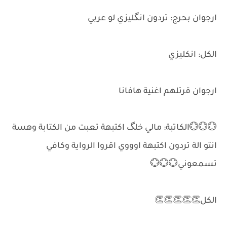
ارجوان بحرج: تردون انگليزي لو عربي
الكل: انكليزي
ارجوان قرتلهم اغنية هافانا
💮💮💮الكاتبة: مالي خلگ اكتبهة تعبت من الكتابة وهسة
انتو الة تردون اكتبهة اوووي اقروا الرواية وكافي
تسمعوني💮💮💮
الكل👏👏👏👏👏