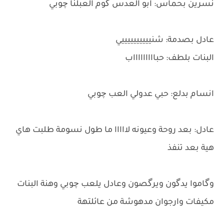
نسرين بحماس: ابو العدس گوم العبلنا چوبي
عادل بصدمة: شنييييييييييي
البنات بلطف: حباااااااااب
انسام بدلع: حبي عدولي العب چوبي
عادل: بعد روحة وعيونه لااااا ما طول نسومة طلبت هاي
هية بعد تنفذ
وگاموا يدگون ويرگصون وعادل يلعب چوبي وهنة البنات
مكيفات وارجوان مدهوشة من عائلتهة