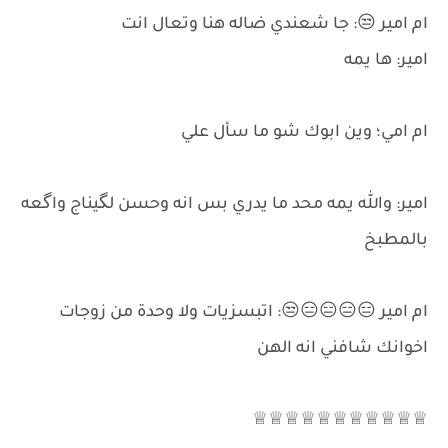
ام امير 😒: جا شعندي ضاله هنا وتعال انت
امير: ها يمه
ام امي؛ وين ابوك شو ما سأل علي
امير: والله يمه محد ما يدري بس انه وحسن لگيناج واگعه
بالمطبخ
ام امير 😑😑😑😑😒: اتبسزيات ولا وحدة من زوجات
اخوانك شافني انه الهن
♕♕♕♕♕♕♕♕♕♕♕