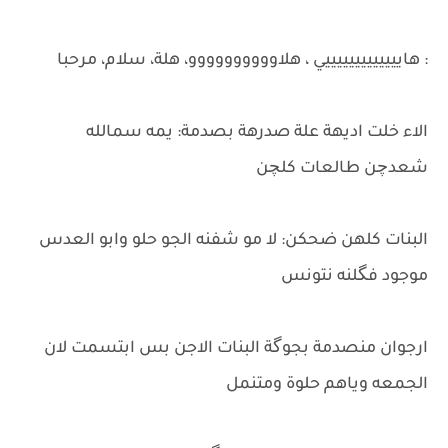
: هايييييييييييييي ، هلاوووووووووو، هلة، سلام، مرحبا
الاء خلت اديهة علة صدرهة بصدمة: يمه سمالله
شعدچن طالعات كلچن
البنات كلهن ضحكن: لا مو شفنه الجو حلو وابو العدس
موجود فگلنه نتونس
ارجوان منصدمة بجوگة البنات الاجن بس ابتسمت لان
الجمعه وياهم حلوة ومتنمل