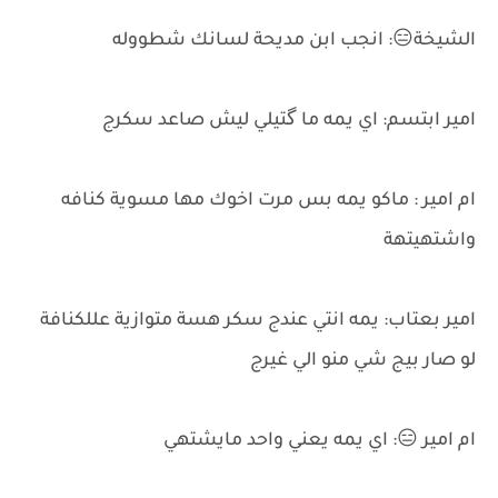
الشيخة😑: انجب ابن مديحة لسانك شطووله
امير ابتسم: اي يمه ما گتيلي ليش صاعد سكرج
ام امير : ماكو يمه بس مرت اخوك مها مسوية كنافه
واشتهيتهة
امير بعتاب: يمه انتي عندج سكر هسة متوازية عللكنافة
لو صار بيج شي منو الي غيرج
ام امير 😑: اي يمه يعني واحد مايشتهي