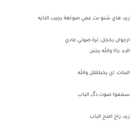
زيد: هاي شنو بت عمي صوتهة يجيب التايه
ارجوان بخجل: ترة صوتي عادي
الاء: يااا والله يجنن
البنات: اي يخبللللل والله
سمعوا صوت دگ الباب
زيد: راح افتح الباب