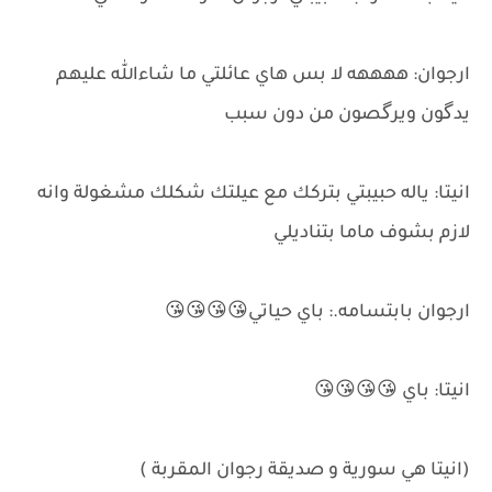
ارجوان: ههههه لا بس هاي عائلتي ما شاءالله عليهم
يدگون ويرگصون من دون سبب
انيتا: ياله حبيبتي بتركك مع عيلتك شكلك مشغولة وانه
لازم بشوف ماما بتناديلي
ارجوان بابتسامه.: باي حياتي😘😘😘😘
انيتا: باي 😘😘😘😘
(انيتا هي سورية و صديقة رجوان المقربة )