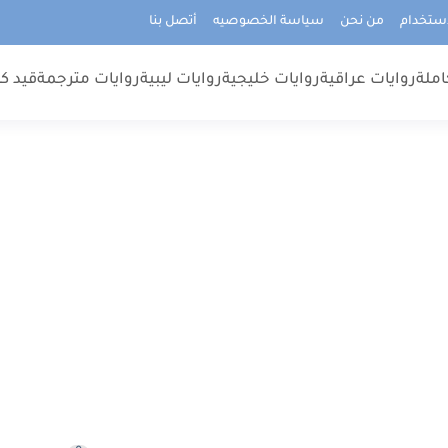
استخدام
من نحن
سياسة الخصوصيه
أتصل بنا
املة
روايات عراقية
روايات خليجية
روايات ليبية
روايات مترجمة
قيد كت