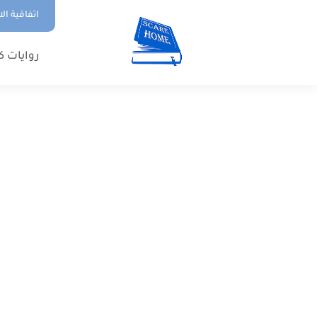
اتفاقية ال
روايات ك