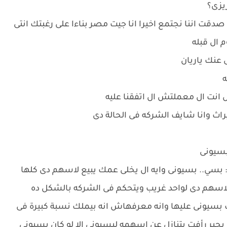
زيزى؟
دقت اننا نجتمع اخيرا انا جيت مصر بناءا على رغبتك انتى
 ال قبله
 عنك ياريان
ه
انت ال معملتش ال اتفقنا عليه
اث وانا شايف الشركه فى الحالة دى
بسيونى
: بسي.. بسيونى وايه ال يخلى عمك يبيع لاسهم دى كلها
الاسهم دى لواحد غريب ويتحكم فى الشركه بالشكل ده
بسيونى عليها وانه معرفهاش انه بيملك نسبة كبيرة فى
يجبر رأفت يتنازل عن اسهمه لبسيونى الا لو كان بسيونى