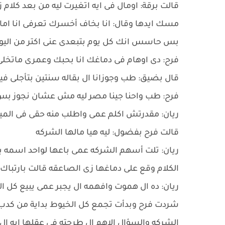
قالت برقة: اومال فى ايه اتغيرت ليه من بعد كلام 
مسك ايدها وقال: انا بخاف أخسرك تعرفى انا اما ص
بس حاسس انك كل يوم بتبعدى عنى اكتر من اليوم
فرح: دى اوهام فى دماغك انا بحبك وعمرى ماتخلى
قال بضيق: طب وجوزانا ال بقاله سنتين بتأجلى في
فرح: طب واحنا جينا مصر ليه مش عشان نجوز بس 
ريان: مقدرتش اكلم عمى واطلب منه حقى فى المير
قالت فرح بفضول: ليه هيا مالها الشركه
ريان: تلت أسهم الشركه عمى باعها لواحد اسمه 
الكلام وقع على دماغها زى الصاعقه قالت بارتباك
ريان: ده ال هموت وافهمه ال يجبر عمى يبيع كل 
شردت فرح وبدأت تجمع كل الخيوط بداية من كدب 
الشركه والسؤال الاهم ال طرحته فى عقلها ايه ال 