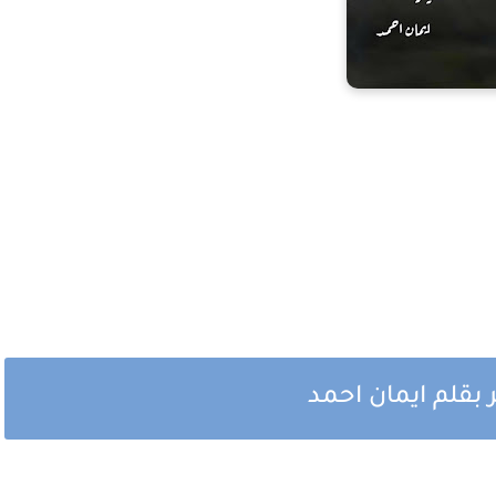
بقلم ايمان احمد