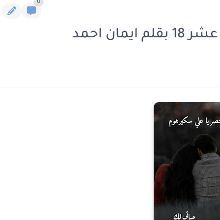
0
مان احمد