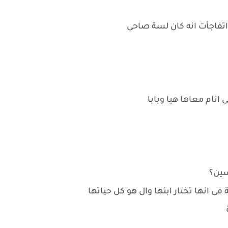
 اتفاجأت انه كان لسة صاحى
انام معاها هيا وبابا
سين؟
ى انها تختار ابنها وال هو كل حياتها
ة