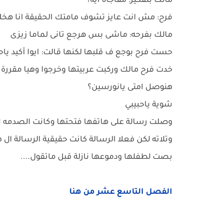
مالك بتفكير: مفاجأة ايه؟
فرح: مش انت عايز تشوف مامتك الحقيقة انا هخ
مالك بفرحه: ماشى بس هرجع تانى لماما زيزى
حست فرح بوجع ف قلبها لكنها قالت: ايوا أكيد ياح
خدت فرح مالك وركبت عربيتها وخرجوا وهيا مقررة
هنوصل امتى يانورسين؟
شوية ياحبيبي
وصلت رسالة على هاتفها فتحتها وكانت الصدمه الك
وتلاته لكن فعلا الرسالة كانت حقيقية الرسالة ال 
بصت لطفلها ودموعها نازلة قبل ماتقول....
الفصل التاسع عشر من هنا