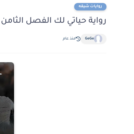
روايات شيقه
رواية حياتي لك الفصل الثامن عشر 18 بقلم اي
GeGe
منذ عام