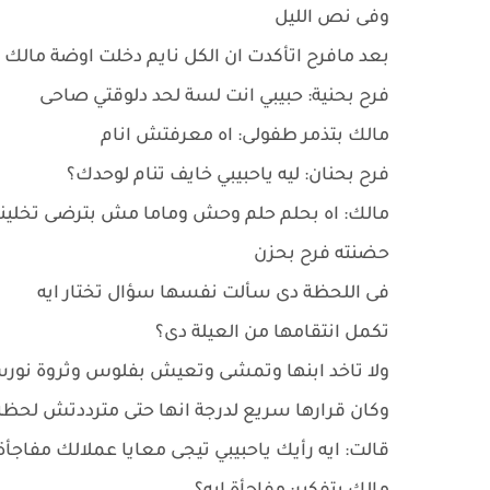
وفى نص الليل
بعد مافرح اتأكدت ان الكل نايم دخلت اوضة مالك
فرح بحنية: حبيبي انت لسة لحد دلوقتي صاحى
مالك بتذمر طفولى: اه معرفتش انام
فرح بحنان: ليه ياحبيبي خايف تنام لوحدك؟
مالك: اه بحلم حلم وحش وماما مش بترضى تخلينى 
حضنته فرح بحزن
فى اللحظة دى سألت نفسها سؤال تختار ايه
تكمل انتقامها من العيلة دى؟
ولا تاخد ابنها وتمشى وتعيش بفلوس وثروة نور
وكان قرارها سريع لدرجة انها حتى مترددتش لحظة ف
قالت: ايه رأيك ياحبيبي تيجى معايا عملالك مفاجأ