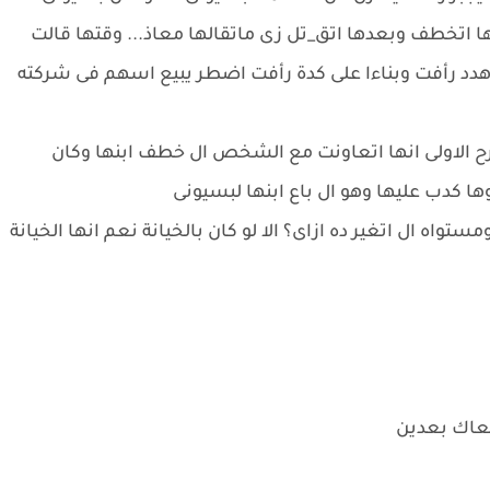
 اتخطف وبعدها اتق_تل زى ماتقالها معاذ... وقتها قالت
دد رأفت وبناءا على كدة رأفت اضطر يبيع اسهم فى شركته
رح الاولى انها اتعاونت مع الشخص ال خطف ابنها وكان
وها كدب عليها وهو ال باع ابنها لبسيونى
ه ال اتغير ده ازاى؟ الا لو كان بالخيانة نعم انها الخيانة
معاك بعدين