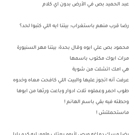
عبد الحميد بص في الأرض بدون اي كلام
رضا قرب منهم باستغراب: بيتنا ايه اللي كتبوا لحد؟
محمود بص علي ابوه وقال بحدة: بيتنا مهر السنيورة
مرات ابوك مكتوب باسمها
هي امك اتشلت من شوية
عرفت أنه اتجوز عليها والبيت اللي كافحت معاه وخدوه
طوب احمر وعملوه تلات ادوار وباعت ورثها من ابوها
وحطته فيه بقي باسم الهانم !
ماستحملتش !
رضا مسك دماغه وبص لأبوه بعتاب ولوم: ليه كده يابا