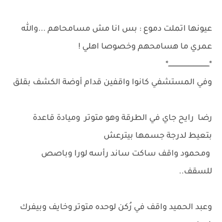
عيونها اتملت دموع : بس انا مش مسامحاهم ...والله
عمري ما هسامحهم وخصوصا اهلي !
*ـــــــــــــــــــــــــــــــــــــــــ*
وفي المستشفي كانوا واقفين قدام أوضة الكشف بقلق
رضا رايح جاي في الطرقة وهو متوتر وميادة قاعدة
بتعيط لدرجة جسمها بيترعش
ومحمود واقف ساكت ساند رأسه لورا وباصص
للسقف..
وعبد الحميد واقف في رُكن لوحده متوتر وخايف وبيفرك