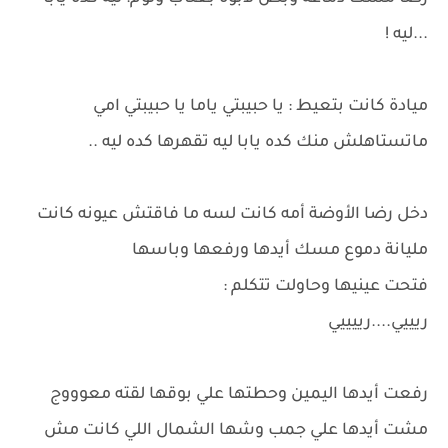
...ليه !
ميادة كانت بتعيط : يا حبيبتي ياما يا حبيبتي امي
ماتستاهلش منك كده يابا ليه تقهرها كده ليه ..
دخل رضا الأوضة أمه كانت لسه ما فاقتش عيونه كانت
مليانة دموع مسك أيدها ورفعها وباسها
فتحت عينيها وحاولت تتكلم :
ريييي....رييييي
رفعت أيدها اليمين وحطتها علي بوقها لقته معوووج
مشت أيدها علي جمب وشها الشمال اللي كانت مش