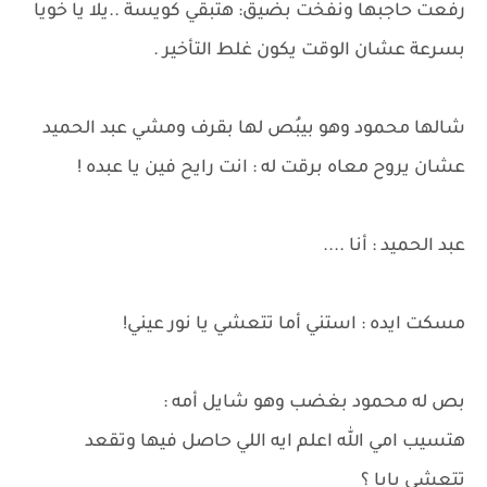
رفعت حاجبها ونفخت بضيق: هتبقي كويسة ..يلا يا خويا
بسرعة عشان الوقت يكون غلط التأخير .
شالها محمود وهو بيبُص لها بقرف ومشي عبد الحميد
عشان يروح معاه برقت له : انت رايح فين يا عبده !
عبد الحميد : أنا ....
مسكت ايده : استني أما تتعشي يا نور عيني!
بص له محمود بغضب وهو شايل أمه :
هتسيب امي الله اعلم ايه اللي حاصل فيها وتقعد
تتعشي يابا ؟