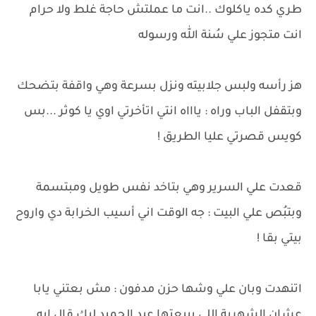
طري كده ياكلوك ..انت ما عملتش حاجة غلط ولا حرام
انت متجوز علي سُنة الله ورسوله
هز رأسه ولبس جلابيته ونزل بسرعة وهي واقفة بتضحك
وبتقفل الباب وراه : ياااه انتي اتأخرتي اوي يا كوثر ...بس
كويس قصرتي عليا الطريق !
قعدت علي السرير وهي بتاخد نفس طويل ومبتسمة
وبتبُص علي البيت : جه الوقت اني أسيب الخرابة دي واروح
بيتي بقا !
اتنهدت وبان علي وشها حزن مدفون : مش بعتني يابا
عشان الشهرية اللي بيبعتها عبد الحميد ليك قال ايه