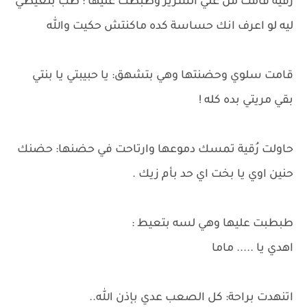
رُقية قامت من علي السرير وطبطت عليها : طب بتعيطي
ليه لو اعرف انك حساسة كده ماكنتش حكيت والله
قامت سلوي وحضنتها وهي بتشهق: يا حبيبتي يا بنتي
بقي مريتي بده كله !
حاولت رُقية تمسك دموعها وارتاحت في حضنها: حضنك
حنين اوي يا بخت اي حد بأم زيك .
طبطبت عليها وهي لسه بتعيط :
اهدي يا ..... ماما
اتنهدت براحة: كل الصعب عدي بإذن الله..