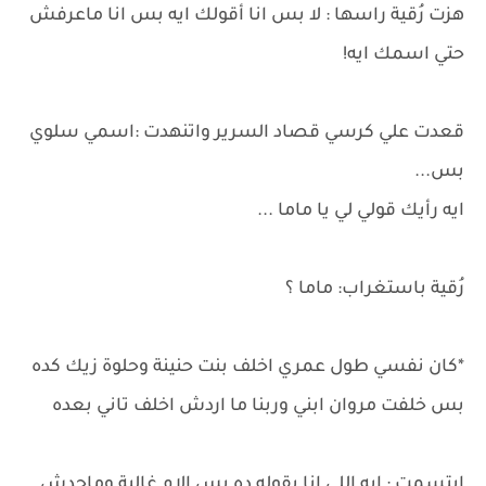
هزت رُقية راسها : لا بس انا أقولك ايه بس انا ماعرفش
حتي اسمك ايه!
قعدت علي كرسي قصاد السرير واتنهدت :اسمي سلوي
بس...
ايه رأيك قولي لي يا ماما ...
رُقية باستغراب: ماما ؟
*كان نفسي طول عمري اخلف بنت حنينة وحلوة زيك كده
بس خلفت مروان ابني وربنا ما اردش اخلف تاني بعده
ابتسمت : ايه اللي انا بقوله ده بس الام غالية وماحدش