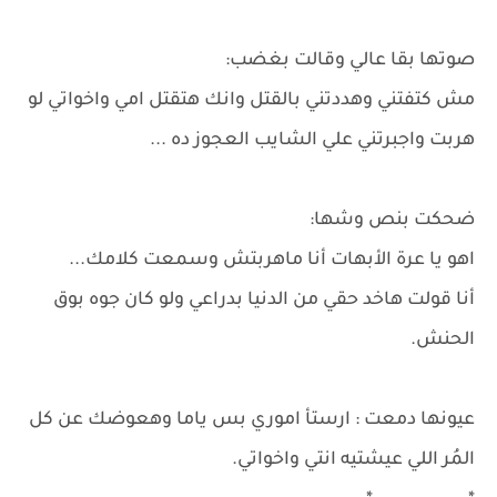
صوتها بقا عالي وقالت بغضب:
مش كتفتني وهددتني بالقتل وانك هتقتل امي واخواتي لو
هربت واجبرتني علي الشايب العجوز ده ...
ضحكت بنص وشها:
اهو يا عرة الأبهات أنا ماهربتش وسمعت كلامك...
أنا قولت هاخد حقي من الدنيا بدراعي ولو كان جوه بوق
الحنش.
عيونها دمعت : ارستأ اموري بس ياما وهعوضك عن كل
المُر اللي عيشتيه انتي واخواتي.