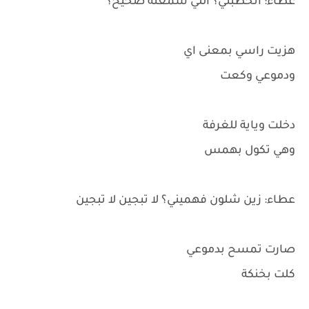
عطاء: انخطبتي؟ اللي سمعتة صحيح؟
هزيت راسي بمعنى اي
ودموعي وكعت
دخلت وياية للغرفة
وهي تكول بهمس
عطاء: زين شلون فهميني؟ لا تبجين لا تبجين
صارت تمسح بدموعي
كلت بخنكة