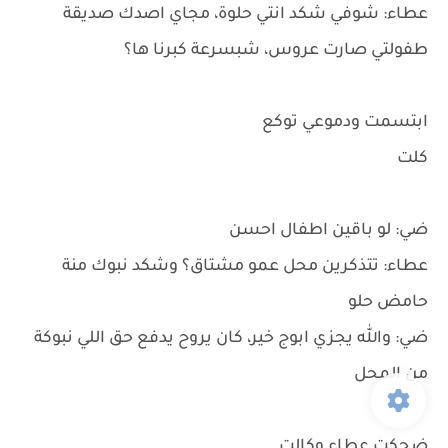
عطاء: شوفي شكد انتي حلوة، مجاي اصدك صديقة
طفولتي صارت عروس، شبسرعة كبرنا ها؟
ابتسمت ودموعي توكع
كلت
ضي: لو باقين اطفال احسن
عطاء: تتذكرين محل عمو مشتاق؟ وشكد نبوك منة
حامض حلو
ضي: والله يجزي ابوج خير، كان يروح يدفع حق اللي نبوكة
من المحل
ضحكت عطاء وكالت