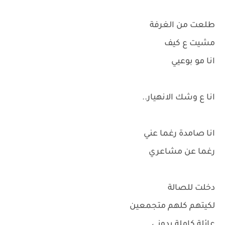
طلعت من الغرفة
مشيت ع كيف
انا مو بوعيي
انا ع وشك الانهيار..
انا صامدة رغما عني
رغما عن مشاعري
دخلت للصالة
لكيتهم كلهم متجمعين
عائلة كاملة بدوني..