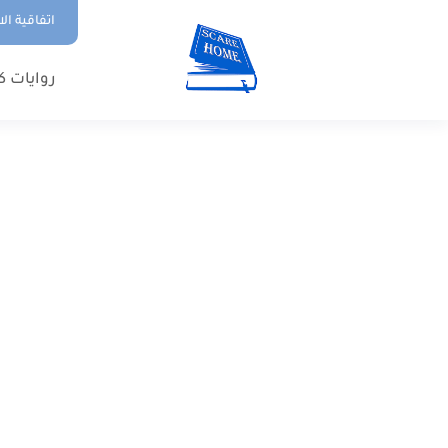
اتفاقية ال
روايات ك