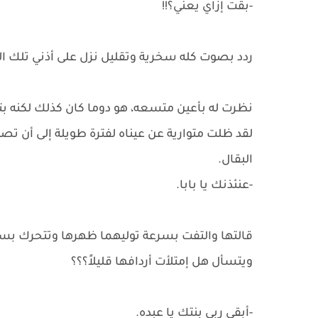
-بقت إزاي يعني؟!!
ردد بصوت كله سخرية وتقليل نزل على أذني تلك 
نظرت له بأعين متسعه، هو دوما كان كذلك لكنه بت
لقد ظلت متوارية عن عيناه لفترة طويلة إلى أن تص
البقال.
-عنئذنك يا بابا.
قالتها والتفت بسرعة توليهما ظهرها وتتحرك بسر
ويتسأل هل إمتلأت أردافها قليلاً؟؟؟
-أبقي ربي بنتك يا عبده.