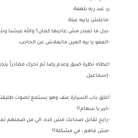
رد عبد ربه بلهفة:
-ماعلش يابيه عيلة.
-بدل ما تعتذر مش عاجبها كمان؟ والله عيشنا وشو
-العفو يا بيه العين ماتعلاش عن الحاجب.
اعطاه نظرة ضيق وعدم رضا ثم تحرك مغادراً يتجه ن
-إسماعيل.
أغلق باب السيارة عنف وهو يستمع لصوت طليقته ف
-خير يا سهام؟!
-رايح تقابل صحابك مش كده، الي من ضمنهم تميم
-مش فاهم ، في مشكلة؟!