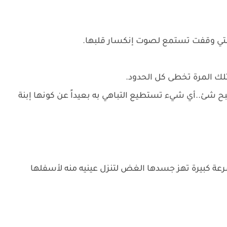
التي وقفت تستمع لصوت إنكسار قلبها.
لك المرة تخطى كل الحدود.
بح شئ..أي شيء تستطيع التباهي به بعيداً عن كونها إبنة
عة كبيرة تهز جسدها الغض لتنزل عينيه منه لأسفلها