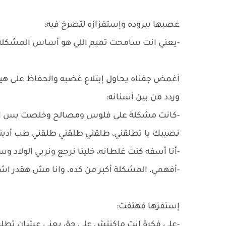
عصبها ببروده وإستفزازه لتصرخ فيه:
-يعني انت سامحت تميم اللي هو أساس المشكلة ب
أغمض جفناه يحاول إبتلاع غضبه والحفاظ على هيب
وردد من بين أسنانه:
-كانت مشكلة على فلوس ومصالح وخلصت بس انتي 
نصيبك يا تطلقني، طلقني طلقني طلقني طب أديني 
-أنا أسفه كنت غلطانه، خلينا نرجع ونربي الولاد وس
-أفهمي، المشكلة أكبر من كده، وانا مش هقدر اش
إستفزها فهتفت:
-على فكرة انت ماكنتش على حق يعني عشان تطل