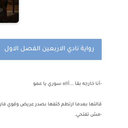
رواية نادي الاربعين الفصل الاول
-أنا خارجه بقا ...أااه سوري يا عمو
قالتها بعدما ارتطم كتفها بصدر عريض وقوي فارت
-مش تفتحي.