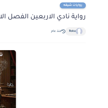
روايات شيقه
رواية نادي الاربعين الفصل الاول 1 بقلم سوما ا
Roka
منذ عام