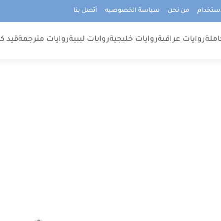
استخدام
من نحن
سياسة الخصوصيه
أتصل بنا
املة
روايات عراقية
روايات خليجية
روايات ليبية
روايات مترجمة
قيد كت