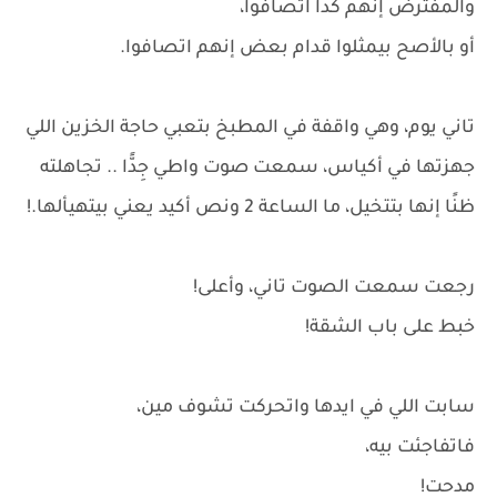
والمفترض إنهم كدا اتصافوا،
أو بالأصح بيمثلوا قدام بعض إنهم اتصافوا.
تاني يوم، وهي واقفة في المطبخ بتعبي حاجة الخزين اللي
جهزتها في أكياس، سمعت صوت واطي جِدًّا .. تجاهلته
ظنًا إنها بتتخيل، ما الساعة 2 ونص أكيد يعني بيتهيألها.!
رجعت سمعت الصوت تاني، وأعلى!
خبط على باب الشقة!
سابت اللي في ايدها واتحركت تشوف مين،
فاتفاجئت بيه،
مدحت!