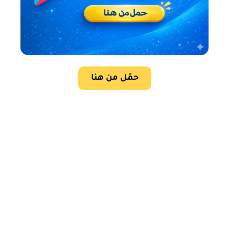
حمّل من هنا