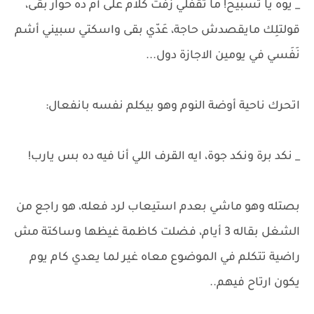
_ يوه يا تسبيح! ما تقفلي زفت كلام على أم ده حوار بقى،
قولتلِك مايقصدش حاجة، عَدّي بقى واسكتي سبيني أشم
نَفَسي في يومين الاجازة دول...
اتحرك ناحية أوضة النوم وهو بيكلم نفسه بانفعال:
_ نكد برة ونكد جوة، ايه القرف اللي أنا فيه ده بس يارب!
بصتله وهو ماشي بعدم استيعاب لرد فعله، هو راجع من
الشغل بقاله 3 أيام، فضلت كاظمة غيظها وساكتة مش
راضية تتكلم في الموضوع معاه غير لما يعدي كام يوم
يكون ارتاح فيهم..