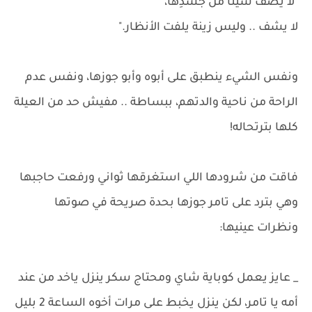
"لا يصف شيئًا من جسدِها،
لا يشف .. وليس زينة يلفت الأنظار."
ونفس الشيء ينطبق على أبوه وأبو جوزها، ونفس عدم
الراحة من ناحية والدتهم، ببساطة .. مفيش حد من العيلة
كلها بترتحاله!
فاقت من شرودها اللي استغرقها ثواني ورفعت حاجبها
وهي بترد على تامر جوزها بحدة صريحة في صوتها
ونظرات عينيها:
_ عايز يعمل كوباية شاي ومحتاج سكر ينزل ياخد من عند
أمه يا تامر، لكن ينزل يخبط على مرات أخوه الساعة 2 بليل