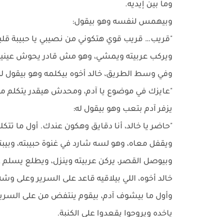
وما بين إيديه.
وبيهمس لنفسه وهو بيقول:
"قريب… قريب قوي هتكوني من نصيبي يا حبيبة قلبي
ويركب عربيته ويمشي، وهو مش قادر يحوش عينيه 
وفي وسط الطريق، خالد أخوه بيكلمه وهو بيقول له
"عايزك في موضوع يا آدم، ومحدش هيقدر يتكلم مع 
يزفر آدم بتعب وهو بيقول له:
"حاضر يا خالد، أنا دقايق وهكون عندك. أول ما تتكلم 
ويقفل معاه، وهو لسه شارد في غنوة حبيبته، وبيبت
وبيوصل القصر، يركن عربيته وينزل، ويطلع يسلم عل
خالد أخوه، اللي بيلاقيه قاعد على السرير وعلى و
وأول ما بيشوف آدم، بيقوم ينتفض من على السرير
ياخده ويروحوا يقعدوا على الكنبة.