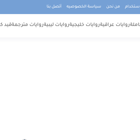
استخدام
من نحن
سياسة الخصوصيه
أتصل بنا
املة
روايات عراقية
روايات خليجية
روايات ليبية
روايات مترجمة
قيد كت