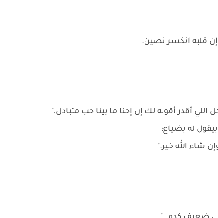
إن قلبه انكسر نصين.
ي أقدر أقوله لك إن إحنا ما بينا حب متبادل."
يقول له بضياع:
ن شاء الله خير."
بقى ضعيف كده…"