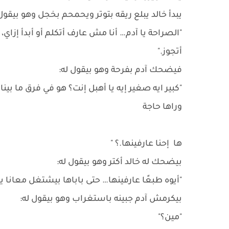
يبدأ خالد يبلع ريقه بتوتر ويحمحم بخجل وهو بيقول 
"الصراحة يا آدم… أنا مش عارف أتكلم أو أبدأ إزاي،
أتجوز."
فيضحك آدم بفرحة وهو بيقول له:
"كبير ايه صغير إيه يا أهبل إنت؟ هو في فرق ما ب
وراها حاجة
ها إحنا عارفينها.؟ "
بيضحك له خالد أكتر وهو بيقول له:
"أيوه طبعًا عارفينها… حتى باباها بيشتغل معانا ي
بيكرمش آدم جبينه باستغراب وهو بيقول له:
"مين؟"