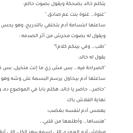
يتكلم خالد بضحكة ويقول بصوت حالم:
"غنوة… غنوة بنت عم صادق."
ساعتها ابتسامة آدم بتختفي بالتدريج، وهو يحس 
ويقول له بصوت محرش من أثر الصدمه :
"طب… وفي بينكم كلام؟"
يقول له خالد:
"الصراحة فيه… بس مش زي ما إنت متخيل، بس كل الل
ساعتها آدم بيحاول يرسم البسمة على وشه وهو ب
"حاضر… حاضر يا خالد، هكلم بابا في الموضوع ده، وإ
نهاية الفلاش باك
يهمس آدم لنفسه بغضب:
"هنساها… وأطلعها من قلبي…
مبقاش آدم العمري اللي اسمه بيهز الكل، اللي أ