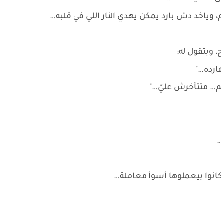
وياخد دش بارد يمكن يهدي النار اللي في قلبه…
 وبتقول له:
ارده…"
جم… متتأخرش عليّ…"
…
 كانوا بيعملوها أسوأ معاملة…