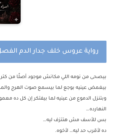
رواية عروس خلف جدار الدم الفصل
بيصحى من نومه اللي مكانش موجود أصلًا من كتر ت
بيغمض عينيه بوجع لما بيسمع صوت الهرج والمرج 
وبتنزل الدموع من عينيه لما بيفتكر إن كل ده معم
النهارده…
بس للأسف مش هتتزف ليه…
ده لأقرب حد ليه… لأخوه.