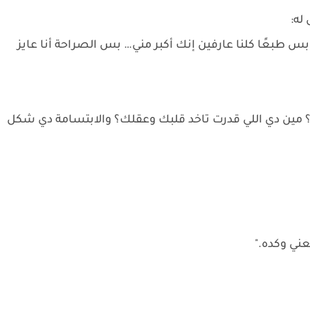
له:
 بس طبعًا كلنا عارفين إنك أكبر مني… بس الصراحة أنا عايز
ينا؟ مين دي اللي قدرت تاخد قلبك وعقلك؟ والابتسامة دي شكل
عني وكده."