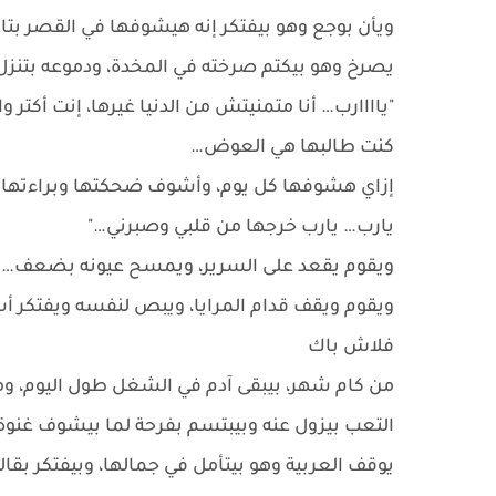
ويأن بوجع وهو بيفتكر إنه هيشوفها في القصر بت
يصرخ وهو بيكتم صرخته في المخدة، ودموعه بتنزل،
"ياااارب… أنا متمنيتش من الدنيا غيرها، إنت أكتر و
كنت طالبها هي العوض…
إزاي هشوفها كل يوم، وأشوف ضحكتها وبراءتها ك
يارب… يارب خرجها من قلبي وصبرني…"
ويقوم يقعد على السرير، ويمسح عيونه بضعف…
ويقوم ويقف قدام المرايا، ويبص لنفسه ويفتكر أسو
فلاش باك
من كام شهر، بيبقى آدم في الشغل طول اليوم، وم
التعب بيزول عنه وبيبتسم بفرحة لما بيشوف غنوة 
يوقف العربية وهو بيتأمل في جمالها، وبيفتكر بقاله