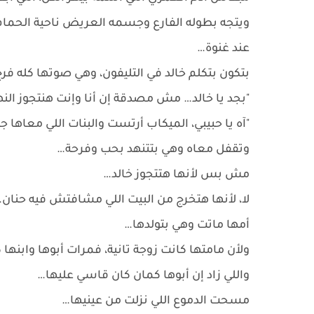
ويتجه بطوله الفارع وجسمه العريض ناحية الحمام، 
عند غنوة…
بتكون بتكلم خالد في التليفون، وهي صوتها كله فرح،
"بجد يا خالد… مش مصدقة إن أنا وإنت هنتجوز النه
"آه يا حبيبي، الميكاب أرتست والبنات اللي معاها 
وتقفل معاه وهي بتتنهد بحب وفرحة…
مش بس لأنها هتتجوز خالد…
لا، لأنها هتخرج من البيت اللي مشافتش فيه حنان
أمها ماتت وهي بتولدها…
ولأن مامتها كانت زوجة تانية، فمرات أبوها وابنها
واللي زاد إن أبوها كمان كان قاسي عليها…
مسحت الدموع اللي نزلت من عينيها…