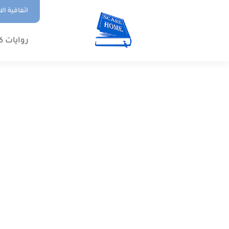
اتفاقية ال
روايات ك