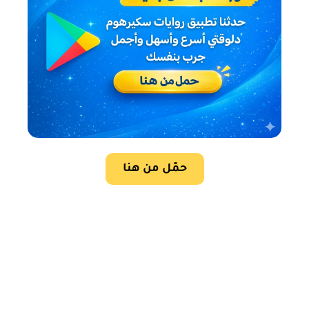
حمّل من هنا