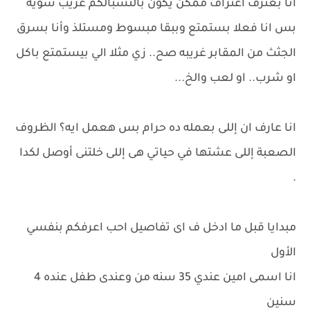
انا بعترف اعتراف ممكن يكون بالنسبالكم غريب شويه
بس انا فعلا بستمتع وببقا مبسوط ومستلذ وأنا بسرق
الجثث من المقابر غريبه صح.. زي مثلا الي بيستمتع باكل
او شرب.. او لعب والخ...
انا عارف ان إللى بعمله ده حرام بس هعمل ايه؟ الظروف
الصعبة إللى عشتها في حياتي هى إللى خلتنى أوصل لكدا
.
مبدايا قبل ما ادخل ف اى تفاصيل احب اعرفكم بنفسي
الأول
انا اسمى امين عندي 35 سنه من وعندى طفل عنده 4
سنين