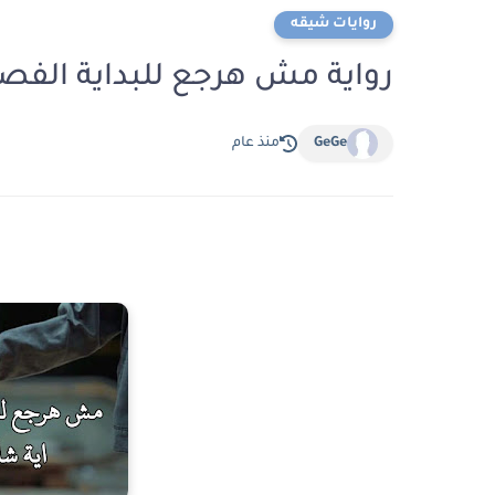
روايات شيقه
رواية مش هرجع للبداية الفصل الأول 1 بقل
GeGe
منذ عام