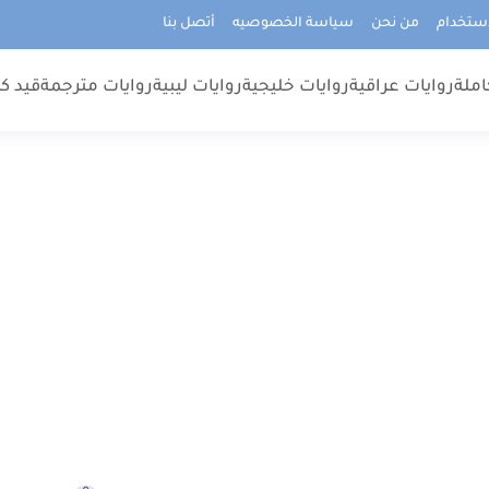
استخدام
من نحن
سياسة الخصوصيه
أتصل بنا
املة
روايات عراقية
روايات خليجية
روايات ليبية
روايات مترجمة
قيد كت