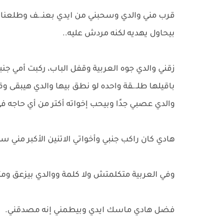
قرب مني والدي وسحبني من ايدي بعنـ.ـف وطلعنا من
بيحاول يهديه لكنه مردش عليه..
زقني والدي جوه العربية وقفل الباب، ركبت أمي جنب
باقيلها طلـ.ـقة واحده لو نطق بيها والدي هيبقى وقع الطـ ـلاق ٣ مرات وبي
والدي عصبي جدًا وبيحب إخواته أكتر من أي حاجه في 
هادي كان راكب جنبي وأخواتي الاتنين الأكبر مني 
وفي العربية متكلمتش ولا كلمة ووالدي بيزعق ومتنر
فضل هادي ماسك ايدي وبيطمني إنه مصدقني.