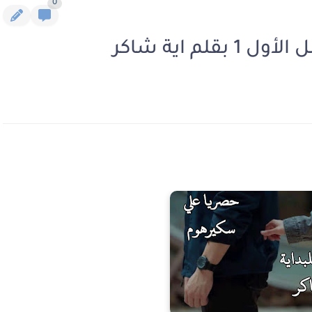
0
م اية شاكر