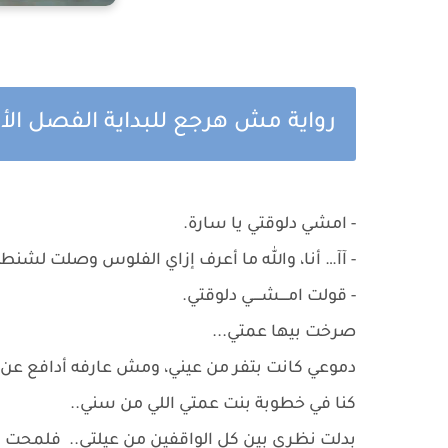
رواية مش هرجع للبداية الفصل الأ
- امشي دلوقتي يا سارة.
- آآ… أنا، والله ما أعرف إزاي الفلوس وصلت لشنطت
- قولت امــــشــــي دلوقتي.
صرخت بيها عمتي...
دموعي كانت بتفر من عيني، ومش عارفه أدافع عن 
كنا في خطوبة بنت عمتي اللي من سني..
بدلت نظري بين كل الواقفين من عيلتي.. فلمح