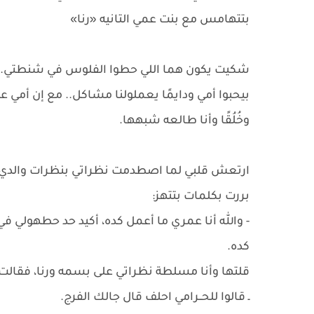
بتتهامس مع بنت عمي التانيه «رنا»
شكيت يكون هما اللي حطوا الفلوس في شنطتي... ل
بيحبوا أمي ودايمًا يعملولنا مشاكل.. مع إن أمي ع
وخُلُقًا وأنا طالعه شبهها.
ارتعش قلبي لما اصطدمت نظراتي بنظرات والدي الل
بررت بكلمات بتتهز:
- والله أنا عمري ما أعمل كده، أكيد حد حطهولي
كده.
قلتها وأنا مسلطة نظراتي على بسمه ورنا، فقالت 
ـ قالوا للحــرامي احلف قال جالك الفرج.