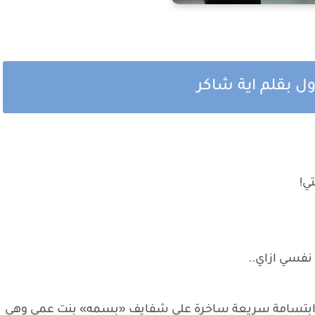
ول بقلم اية شاكر
ي!
نفسي ازاي..
ت ابتسامة سريعة ساخرة على شفايف «بسمه» بنت عمي وهي