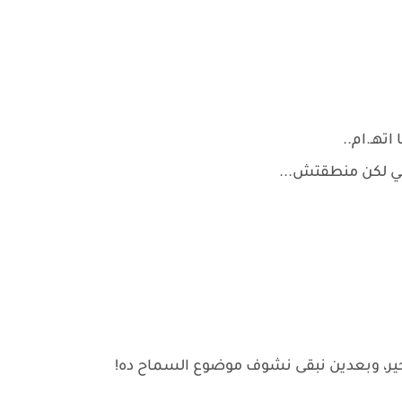
اتهـ.ام..
ني لكن منطقتش...
 خير، وبعدين نبقى نشوف موضوع السماح ده!