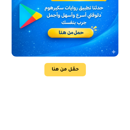
حمّل من هنا