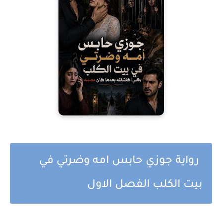
رواية جوزي حابس امه وضرتي في
بيت الكلب الفصل الاول